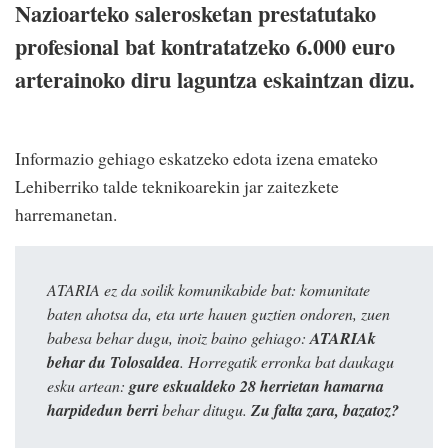
Nazioarteko salerosketan prestatutako
profesional bat kontratatzeko 6.000 euro
arterainoko diru laguntza eskaintzan dizu.
Informazio gehiago eskatzeko edota izena emateko
Lehiberriko talde teknikoarekin jar zaitezkete
harremanetan.
ATARIA ez da soilik komunikabide bat: komunitate
baten ahotsa da, eta urte hauen guztien ondoren, zuen
babesa behar dugu, inoiz baino gehiago:
ATARIAk
behar du Tolosaldea
. Horregatik erronka bat daukagu
esku artean:
gure eskualdeko 28 herrietan hamarna
harpidedun berri
behar ditugu.
Zu falta zara, bazatoz?