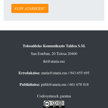
EGIN ATARIKIDE!
Tolosaldeko Komunikazio Taldea S.M.
San Esteban, 20 Tolosa 20400
tkt@ataria.eus
Erredakzioa:
ataria@ataria.eus
/ 943 655 695
Publizitatea:
publi@ataria.eus
/ 661 678 818
Codesyntaxek garatua