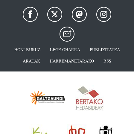
HONI BURUZ
LEGE OHARRA
PUBLIZITATEA
ARAUAK
HARREMANETARAKO
RSS