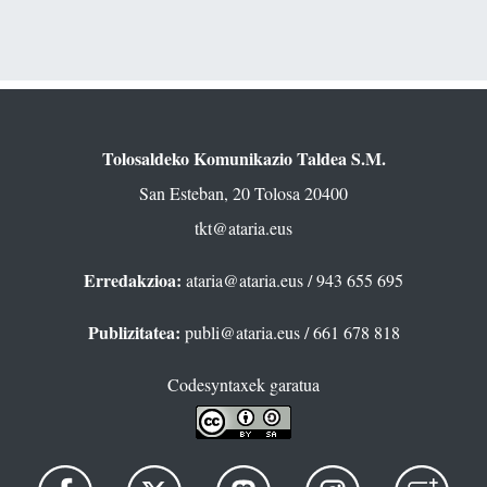
Tolosaldeko Komunikazio Taldea S.M.
San Esteban, 20 Tolosa 20400
tkt@ataria.eus
Erredakzioa:
ataria@ataria.eus
/ 943 655 695
Publizitatea:
publi@ataria.eus
/ 661 678 818
Codesyntaxek garatua