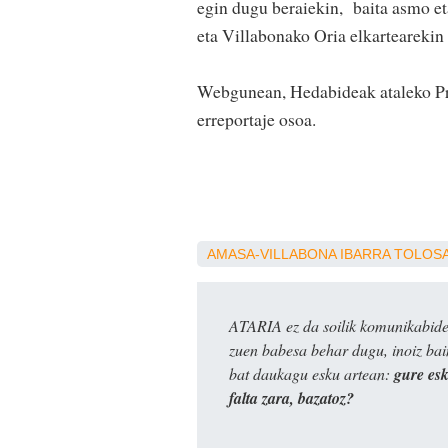
egin dugu beraiekin, baita asmo et
eta Villabonako Oria elkartearekin 
Webgunean, Hedabideak ataleko Pren
erreportaje osoa.
AMASA-VILLABONA
IBARRA
TOLOS
ATARIA ez da soilik komunikabide 
zuen babesa behar dugu, inoiz ba
bat daukagu esku artean:
gure es
falta zara, bazatoz?