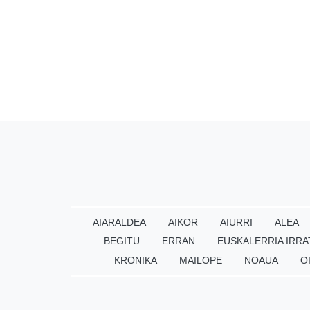
AIARALDEA
AIKOR
AIURRI
ALEA
BEGITU
ERRAN
EUSKALERRIA IRRA
KRONIKA
MAILOPE
NOAUA
O