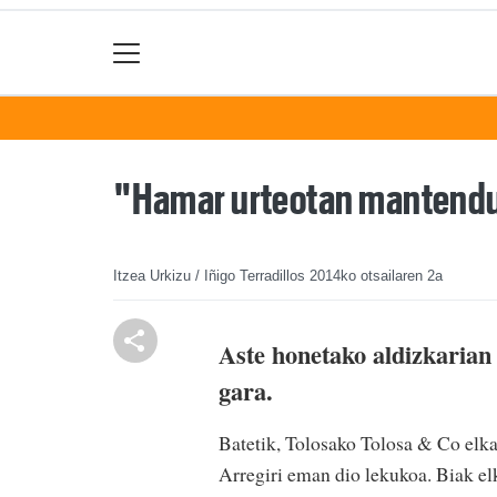
"Hamar urteotan mantendu e
Itzea Urkizu / Iñigo Terradillos
2014ko otsailaren 2a
Aste honetako aldizkarian 
gara.
Batetik, Tolosako Tolosa & Co elka
Arregiri eman dio lekukoa. Biak el