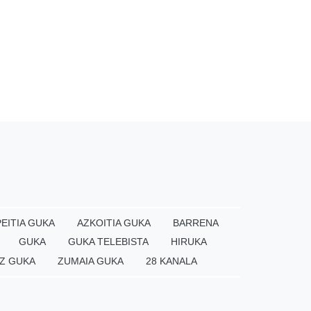
EITIA GUKA
AZKOITIA GUKA
BARRENA
GUKA
GUKA TELEBISTA
HIRUKA
Z GUKA
ZUMAIA GUKA
28 KANALA