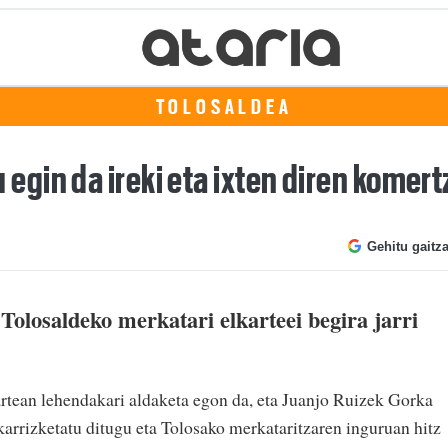
TOLOSALDEA
gin da ireki eta ixten diren komert
Gehitu gaitz
Tolosaldeko merkatari elkarteei begira jarri
rtean lehendakari aldaketa egon da, eta Juanjo Ruizek Gorka
karrizketatu ditugu eta Tolosako merkataritzaren inguruan hitz