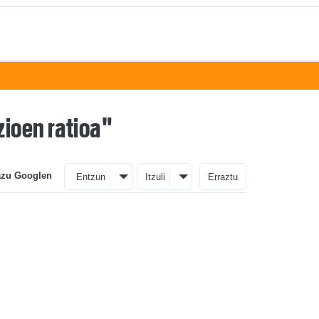
zioen ratioa"
azu Googlen
Entzun
Itzuli
Erraztu