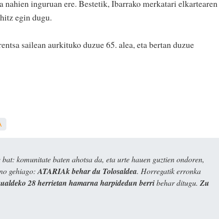
a nahien inguruan ere. Bestetik, Ibarrako merkatari elkartearen
hitz egin dugu.
tsa sailean aurkituko duzue 65. alea, eta bertan duzue
A
bat: komunitate baten ahotsa da, eta urte hauen guztien ondoren,
ino gehiago:
ATARIAk behar du Tolosaldea
. Horregatik erronka
kualdeko 28 herrietan hamarna harpidedun berri
behar ditugu.
Zu