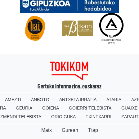
Gertuko informazioa, euskaraz
AMEZTI
ANBOTO
ANTXETA IRRATIA
ATARIA
AZP
TIA
GEURIA
GOIENA
GOIERRI TELEBISTA
GUAIXE
IZMENDI TELEBISTA
ORIO GUKA
TXINTXARRI
ZARAUT
Matx
Gurean
Ttap