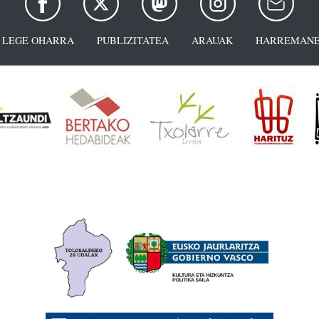
LEGE OHARRA
PUBLIZITATEA
ARAUAK
HARREMANE