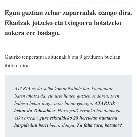
Egun guztian zehar zaparradak izango dira.
Ekaitzak jotzeko eta txingorra botatzeko
aukera ere badago.
Gaurko tenperatura altuenak 8 eta 9 graduren bueltan
ibiliko dira.
ATARIA ez da soilik komunikabide bat: komunitate
baten ahotsa da, eta urte hauen guztien ondoren, zuen
babesa behar dugu, inoiz baino gehiago:
ATARIAk
behar du Tolosaldea
. Horregatik erronka bat daukagu
esku artean:
gure eskualdeko 28 herrietan hamarna
harpidedun berri
behar ditugu.
Zu falta zara, bazatoz?