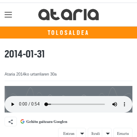
TOLOSALDEA
2014-01-31
Ataria
2014ko urtarrilaren 30a
Gehitu gaitzazu Googlen
Entzun
Itzuli
Erraztu