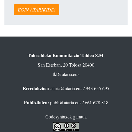
EGIN ATARIKIDE!
Tolosaldeko Komunikazio Taldea S.M.
San Esteban, 20 Tolosa 20400
tkt@ataria.eus
Erredakzioa:
ataria@ataria.eus
/ 943 655 695
Publizitatea:
publi@ataria.eus
/ 661 678 818
Codesyntaxek garatua