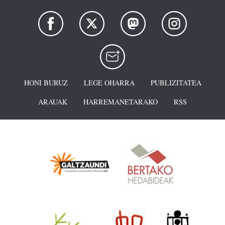
HONI BURUZ
LEGE OHARRA
PUBLIZITATEA
ARAUAK
HARREMANETARAKO
RSS