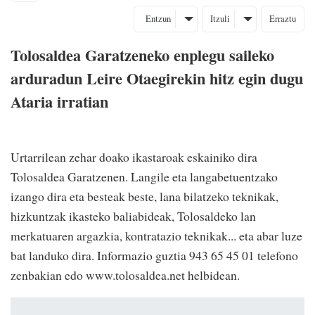
Entzun
Itzuli
Erraztu
Tolosaldea Garatzeneko enplegu saileko
arduradun Leire Otaegirekin hitz egin dugu
Ataria irratian
Urtarrilean zehar doako ikastaroak eskainiko dira
Tolosaldea Garatzenen. Langile eta langabetuentzako
izango dira eta besteak beste, lana bilatzeko teknikak,
hizkuntzak ikasteko baliabideak, Tolosaldeko lan
merkatuaren argazkia, kontratazio teknikak... eta abar luze
bat landuko dira. Informazio guztia 943 65 45 01 telefono
zenbakian edo www.tolosaldea.net helbidean.