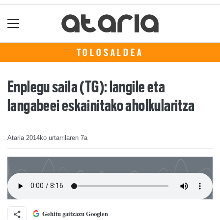
TOLOSALDEA
Enplegu saila (TG): langile eta
langabeei eskainitako aholkularitza
Ataria
2014ko urtarrilaren 7a
Gehitu gaitzazu Googlen