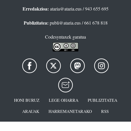
Erredakzioa:
ataria@ataria.eus
/ 943 655 695
Publizitatea:
publi@ataria.eus
/ 661 678 818
Codesyntaxek garatua
HONI BURUZ
LEGE OHARRA
PUBLIZITATEA
ARAUAK
HARREMANETARAKO
RSS