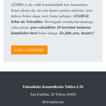
ATARIA ez da soilik komunikabide bat: komunitate
baten ahotsa da, eta urte hauen guztien ondoren, zuen
babesa behar dugu, inoiz baino gehiago:
ATARIAk
behar du Tolosaldea
. Horregatik erronka bat daukagu
esku artean:
gure eskualdeko 28 herrietan hamarna
harpidedun berri
behar ditugu.
Zu falta zara, bazatoz?
EGIN ATARIKIDE!
Tolosaldeko Komunikazio Taldea S.M.
San Esteban, 20 Tolosa 20400
tkt@ataria.eus