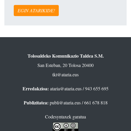
EGIN ATARIKIDE!
Tolosaldeko Komunikazio Taldea S.M.
San Esteban, 20 Tolosa 20400
tkt@ataria.eus
Erredakzioa:
ataria@ataria.eus
/ 943 655 695
Publizitatea:
publi@ataria.eus
/ 661 678 818
Codesyntaxek garatua