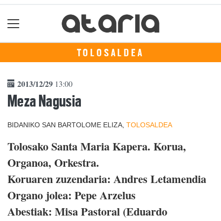
TOLOSALDEA
2013/12/29
13:00
Meza Nagusia
BIDANIKO SAN BARTOLOME ELIZA,
TOLOSALDEA
Tolosako Santa Maria Kapera. Korua,
Organoa, Orkestra.
Koruaren zuzendaria: Andres Letamendia
Organo jolea: Pepe Arzelus
Abestiak: Misa Pastoral (Eduardo