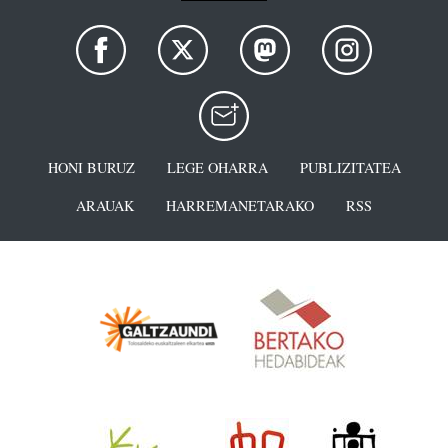
HONI BURUZ
LEGE OHARRA
PUBLIZITATEA
ARAUAK
HARREMANETARAKO
RSS