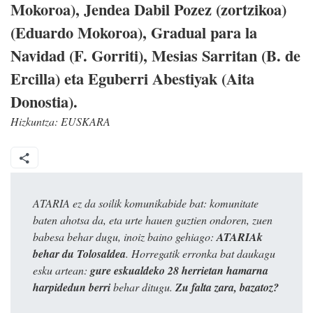
Mokoroa), Jendea Dabil Pozez (zortzikoa)
(Eduardo Mokoroa), Gradual para la
Navidad (F. Gorriti), Mesias Sarritan (B. de
Ercilla) eta Eguberri Abestiyak (Aita
Donostia).
Hizkuntza:
EUSKARA
ATARIA ez da soilik komunikabide bat: komunitate
baten ahotsa da, eta urte hauen guztien ondoren, zuen
babesa behar dugu, inoiz baino gehiago:
ATARIAk
behar du Tolosaldea
. Horregatik erronka bat daukagu
esku artean:
gure eskualdeko 28 herrietan hamarna
harpidedun berri
behar ditugu.
Zu falta zara, bazatoz?