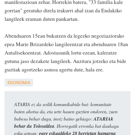
manifestazioan zehar. Horrekin batera, "33 familia kale
gorrian" geratuko direla irakurri ahal izan da Endakiko
langileek eraman duten pankartan.
Abenduaren 15ean bukatzen da legezko negoziaziorako
epea Marie Brizardeko langileentzat eta abenduaren 18an
Antalisekoentzat. Adostasunik lortu ezean, kaleratze
gutuna jaso dezakete langileek. Auzitara jotzeko eta bide
guztiak agortzeko asmoa agertu dute, hala ere.
EKONOMIA
ATARIA ez da soilik komunikabide bat: komunitate
baten ahotsa da, eta urte hauen guztien ondoren, zuen
babesa behar dugu, inoiz baino gehiago:
ATARIAk
behar du Tolosaldea
. Horregatik erronka bat daukagu
esku artean:
gure eskualdeko 28 herrietan hamarna