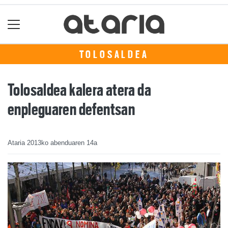
TOLOSALDEA
Tolosaldea kalera atera da
enpleguaren defentsan
Ataria
2013ko abenduaren 14a