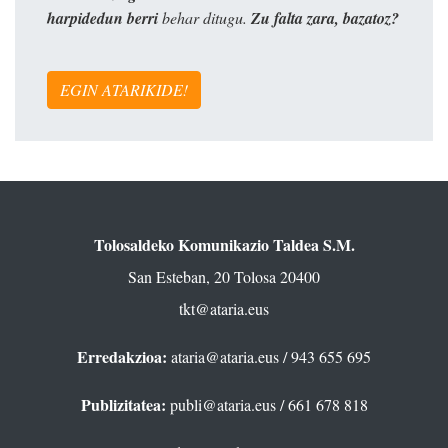
harpidedun berri
behar ditugu.
Zu falta zara, bazatoz?
EGIN ATARIKIDE!
Tolosaldeko Komunikazio Taldea S.M.
San Esteban, 20 Tolosa 20400
tkt@ataria.eus
Erredakzioa:
ataria@ataria.eus
/ 943 655 695
Publizitatea:
publi@ataria.eus
/ 661 678 818