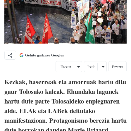
Gehitu gaitzazu Googlen
Entzun
Itzuli
Erraztu
Kezkak, haserreak eta amorruak hartu ditu
gaur Tolosako kaleak. Ehundaka lagunek
hartu dute parte Tolosaldeko enpleguaren
alde, ELAk eta LABek deitutako
manifestazioan. Protagonismo berezia hartu
dute borrokan dauden Marie Brizard,