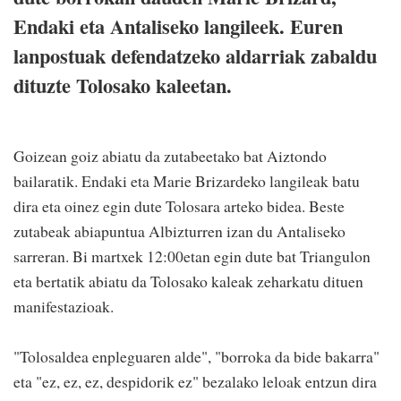
Endaki eta Antaliseko langileek. Euren
lanpostuak defendatzeko aldarriak zabaldu
dituzte Tolosako kaleetan.
Goizean goiz abiatu da zutabeetako bat Aiztondo
bailaratik. Endaki eta Marie Brizardeko langileak batu
dira eta oinez egin dute Tolosara arteko bidea. Beste
zutabeak abiapuntua Albizturren izan du Antaliseko
sarreran. Bi martxek 12:00etan egin dute bat Triangulon
eta bertatik abiatu da Tolosako kaleak zeharkatu dituen
manifestazioak.
"Tolosaldea enpleguaren alde", "borroka da bide bakarra"
eta "ez, ez, ez, despidorik ez" bezalako leloak entzun dira