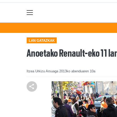
LAN GATAZKAK
Anoetako Renault-eko 11 lan
Itzea Urkizu Arsuaga
2013ko abenduaren 10a