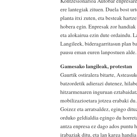
Kontzesionarioa Autobar enpresarena
ere lantegiak zituen. Duela bost urt
planta itxi zuten, eta besteak hart
hobera egin. Enpresak zor handiak 
eta alokairua ezin dute ordaindu. L
Langileek, bideragarritasun plan bat
pausu eman euren lanpostuen alde.
Gamesako langileak, protestan
Gaurtik ostiralera bitarte, Asteas
batzordetik adierazi dutenez, hila
hitzarmenaren inguruan eztabaidatz
mobilizazioetara jotzea erabaki du.
Goizez eta arratsaldez, egingo dituz
orduko geldialdia egingo du horret
antza enpresa ez dago ados puntu h
irabaziak ditu, eta lan karga handi