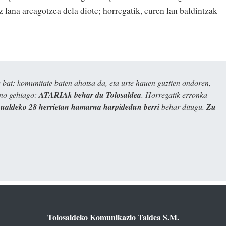
 lana areagotzea dela diote; horregatik, euren lan baldintzak
bat: komunitate baten ahotsa da, eta urte hauen guztien ondoren,
ino gehiago:
ATARIAk behar du Tolosaldea
. Horregatik erronka
kualdeko 28 herrietan hamarna harpidedun berri
behar ditugu.
Zu
Tolosaldeko Komunikazio Taldea S.M.