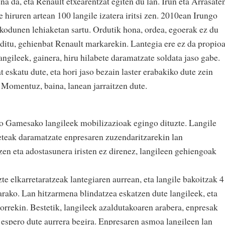
 da, eta Renault etxearentzat egiten du lan. Irun eta Arrasate
e hiruren artean 100 langile izatera iritsi zen. 2010ean Irungo
zekodunen lehiaketan sartu. Ordutik hona, ordea, egoerak ez du
ditu, gehienbat Renault markarekin. Lantegia ere ez da propioa
angileek, gainera, hiru hilabete daramatzate soldata jaso gabe.
 eskatu dute, eta hori jaso bezain laster erabakiko dute zein
 Momentuz, baina, lanean jarraitzen dute.
uko Gamesako langileek mobilizazioak egingo dituzte. Langile
beteak daramatzate enpresaren zuzendaritzarekin lan
en eta adostasunera iristen ez direnez, langileen gehiengoak
te elkarretaratzeak lantegiaren aurrean, eta langile bakoitzak 4
arako. Lan hitzarmena blindatzea eskatzen dute langileek, eta
orrekin. Bestetik, langileek azaldutakoaren arabera, enpresak
a espero dute aurrera begira. Enpresaren asmoa langileen lan