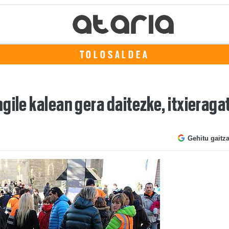
TOLOSALDEA
gile kalean gera daitezke, itxieraga
Gehitu gaitz