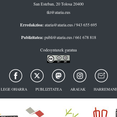
San Esteban, 20 Tolosa 20400
tkt@ataria.eus
Erredakzioa:
ataria@ataria.eus
/ 943 655 695
Publizitatea:
publi@ataria.eus
/ 661 678 818
Codesyntaxek garatua
LEGE OHARRA
PUBLIZITATEA
ARAUAK
HARREMANE