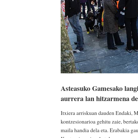
Asteasuko Gamesako langil
aurrera lan hitzarmena de
Itxiera arriskuan dauden Endaki, M
kontzesionarioa gehitu zaie, bertak
maila handia dela eta. Erabakia ga