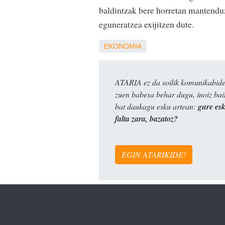
baldintzak bere horretan mantenduz
eguneratzea exijitzen dute.
EKONOMIA
ATARIA ez da soilik komunikabide 
zuen babesa behar dugu, inoiz ba
bat daukagu esku artean:
gure es
falta zara, bazatoz?
EGIN ATARIKIDE!