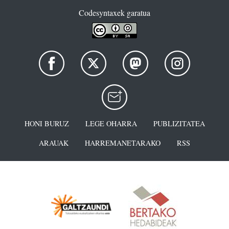
Codesyntaxek garatua
HONI BURUZ
LEGE OHARRA
PUBLIZITATEA
ARAUAK
HARREMANETARAKO
RSS