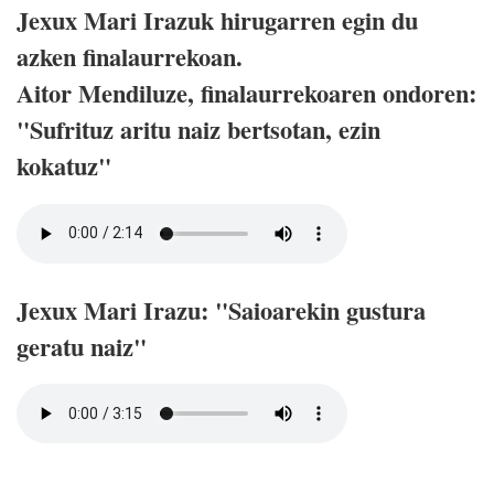
Jexux Mari Irazuk hirugarren egin du
azken finalaurrekoan.
Aitor Mendiluze, finalaurrekoaren ondoren:
"Sufrituz aritu naiz bertsotan, ezin
kokatuz"
Jexux Mari Irazu: "Saioarekin gustura
geratu naiz"