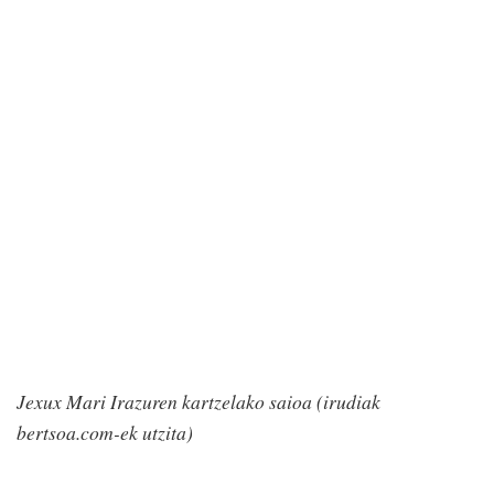
Jexux Mari Irazuren kartzelako saioa (irudiak
bertsoa.com-ek utzita)