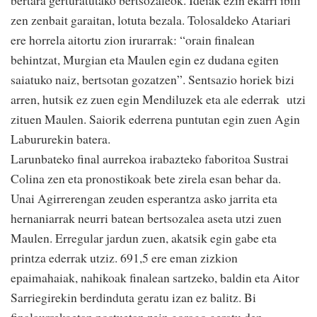
bertara gerturatutako bertsozaleok. Ideiak ezin ekarri ibili
zen zenbait garaitan, lotuta bezala. Tolosaldeko Atariari
ere horrela aitortu zion irurarrak: “orain finalean
behintzat, Murgian eta Maulen egin ez dudana egiten
saiatuko naiz, bertsotan gozatzen”. Sentsazio horiek bizi
arren, hutsik ez zuen egin Mendiluzek eta ale ederrak utzi
zituen Maulen. Saiorik ederrena puntutan egin zuen Agin
Labururekin batera.
Larunbateko final aurrekoa irabazteko faboritoa Sustrai
Colina zen eta pronostikoak bete zirela esan behar da.
Unai Agirrerengan zeuden esperantza asko jarrita eta
hernaniarrak neurri batean bertsozalea aseta utzi zuen
Maulen. Erregular jardun zuen, akatsik egin gabe eta
printza ederrak utziz. 691,5 ere eman zizkion
epaimahaiak, nahikoak finalean sartzeko, baldin eta Aitor
Sarriegirekin berdinduta geratu izan ez balitz. Bi