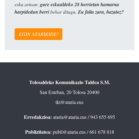
esku artean:
gure eskualdeko 28 herrietan hamarna
harpidedun berri
behar ditugu.
Zu falta zara, bazatoz?
EGIN ATARIKIDE!
Tolosaldeko Komunikazio Taldea S.M.
San Esteban, 20 Tolosa 20400
tkt@ataria.eus
Erredakzioa:
ataria@ataria.eus
/ 943 655 695
Publizitatea:
publi@ataria.eus
/ 661 678 818