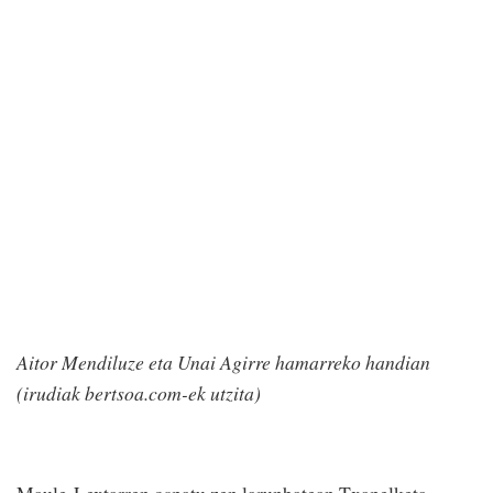
Aitor Mendiluze eta Unai Agirre hamarreko handian
(irudiak bertsoa.com-ek utzita)