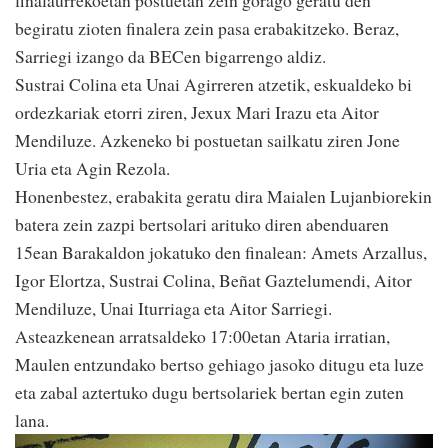
finalaurrekoetan postuetan zein gorago geratu den
begiratu zioten finalera zein pasa erabakitzeko. Beraz,
Sarriegi izango da BECen bigarrengo aldiz.
Sustrai Colina eta Unai Agirreren atzetik, eskualdeko bi
ordezkariak etorri ziren, Jexux Mari Irazu eta Aitor
Mendiluze. Azkeneko bi postuetan sailkatu ziren Jone
Uria eta Agin Rezola.
Honenbestez, erabakita geratu dira Maialen Lujanbiorekin
batera zein zazpi bertsolari arituko diren abenduaren
15ean Barakaldon jokatuko den finalean: Amets Arzallus,
Igor Elortza, Sustrai Colina, Beñat Gaztelumendi, Aitor
Mendiluze, Unai Iturriaga eta Aitor Sarriegi.
Asteazkenean arratsaldeko 17:00etan Ataria irratian,
Maulen entzundako bertso gehiago jasoko ditugu eta luze
eta zabal aztertuko dugu bertsolariek bertan egin zuten
lana.