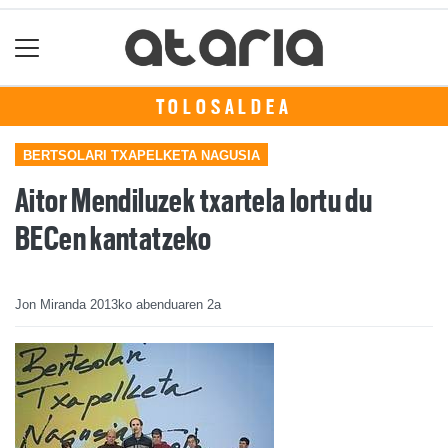
TOLOSALDEA
BERTSOLARI TXAPELKETA NAGUSIA
Aitor Mendiluzek txartela lortu du
BECen kantatzeko
Jon Miranda
2013ko abenduaren 2a