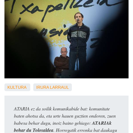
KULTURA
IRURA
LARRAUL
ATARIA ez da soilik komunikabide bat: komunitate
baten ahotsa da, eta urte hauen guztien ondoren, zuen
babesa behar dugu, inoiz baino gehiago:
ATARIAk
behar du Tolosaldea
. Horregatik erronka bat daukagu