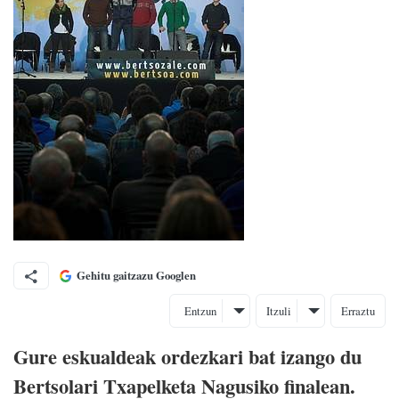
Gehitu gaitzazu Googlen
Entzun
Itzuli
Erraztu
Gure eskualdeak ordezkari bat izango du
Bertsolari Txapelketa Nagusiko finalean.