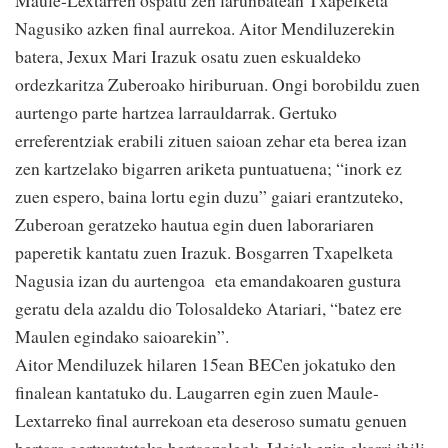
Maule-Lextarren ospatu zen larunbatean Txapelketa
Nagusiko azken final aurrekoa. Aitor Mendiluzerekin
batera, Jexux Mari Irazuk osatu zuen eskualdeko
ordezkaritza Zuberoako hiriburuan. Ongi borobildu zuen
aurtengo parte hartzea larrauldarrak. Gertuko
erreferentziak erabili zituen saioan zehar eta berea izan
zen kartzelako bigarren ariketa puntuatuena; “inork ez
zuen espero, baina lortu egin duzu” gaiari erantzuteko,
Zuberoan geratzeko hautua egin duen laborariaren
paperetik kantatu zuen Irazuk. Bosgarren Txapelketa
Nagusia izan du aurtengoa eta emandakoaren gustura
geratu dela azaldu dio Tolosaldeko Atariari, “batez ere
Maulen egindako saioarekin”.
Aitor Mendiluzek hilaren 15ean BECen jokatuko den
finalean kantatuko du. Laugarren egin zuen Maule-
Lextarreko final aurrekoan eta deseroso sumatu genuen