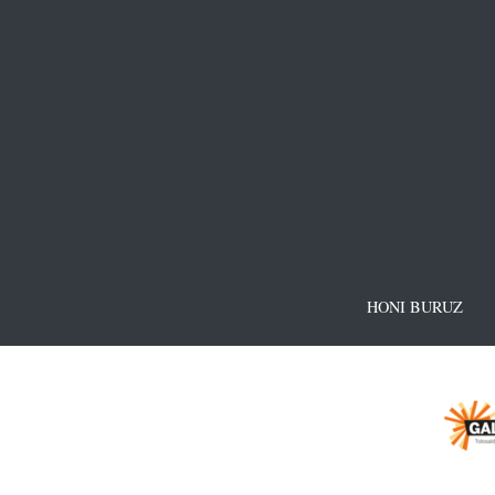
HONI BURUZ