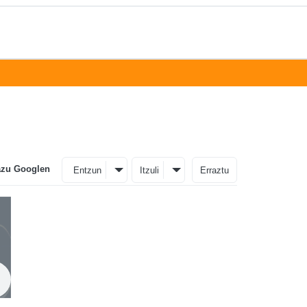
azu Googlen
Entzun
Itzuli
Erraztu