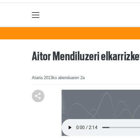
Aitor Mendiluzeri elkarrizke
Ataria
2013ko abenduaren 2a