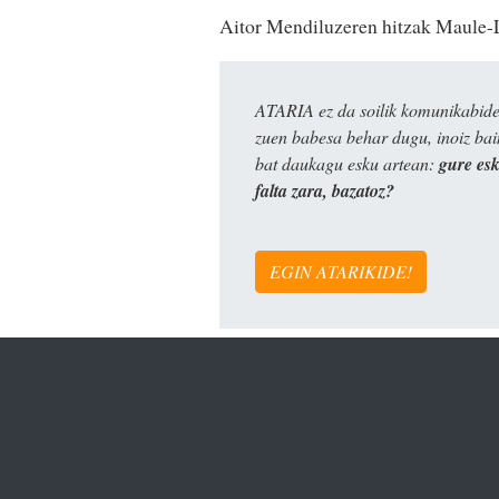
Aitor Mendiluzeren hitzak Maule-L
ATARIA ez da soilik komunikabide 
zuen babesa behar dugu, inoiz ba
bat daukagu esku artean:
gure es
falta zara, bazatoz?
EGIN ATARIKIDE!