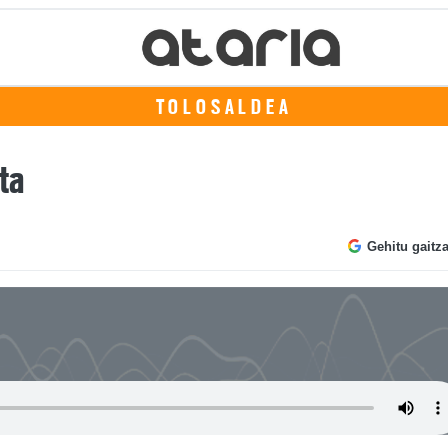
TOLOSALDEA
ta
Gehitu gaitz