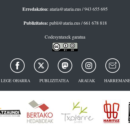
Erredakzioa:
ataria@ataria.eus
/ 943 655 695
Publizitatea:
publi@ataria.eus
/ 661 678 818
Codesyntaxek garatua
LEGE OHARRA
PUBLIZITATEA
ARAUAK
HARREMANE