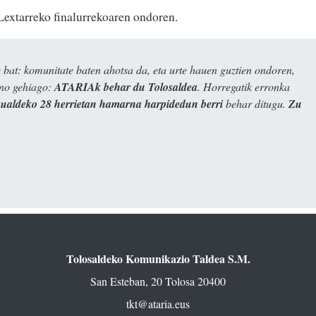
extarreko finalurrekoaren ondoren.
bat: komunitate baten ahotsa da, eta urte hauen guztien ondoren,
ino gehiago:
ATARIAk behar du Tolosaldea
. Horregatik erronka
kualdeko 28 herrietan hamarna harpidedun berri
behar ditugu.
Zu
Tolosaldeko Komunikazio Taldea S.M.
San Esteban, 20 Tolosa 20400
tkt@ataria.eus