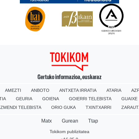
Gertuko informazioa, euskaraz
AMEZTI
ANBOTO
ANTXETA IRRATIA
ATARIA
AZP
TIA
GEURIA
GOIENA
GOIERRI TELEBISTA
GUAIXE
IZMENDI TELEBISTA
ORIO GUKA
TXINTXARRI
ZARAUT
Matx
Gurean
Ttap
Tokikom publizitatea