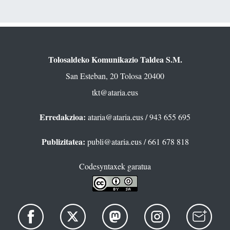
Tolosaldeko Komunikazio Taldea S.M.
San Esteban, 20 Tolosa 20400
tkt@ataria.eus
Erredakzioa:
ataria@ataria.eus
/ 943 655 695
Publizitatea:
publi@ataria.eus
/ 661 678 818
Codesyntaxek garatua