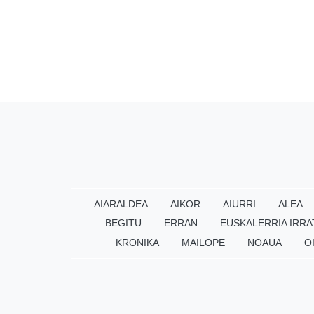
AIARALDEA
AIKOR
AIURRI
ALEA
BEGITU
ERRAN
EUSKALERRIA IRRA
KRONIKA
MAILOPE
NOAUA
O