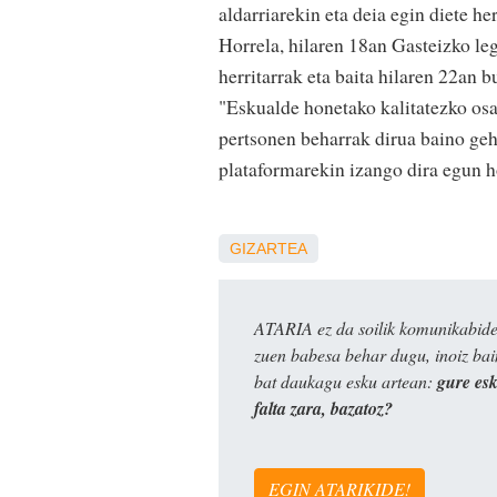
aldarriarekin eta deia egin diete he
Horrela, hilaren 18an Gasteizko leg
herritarrak eta baita hilaren 22an b
"Eskualde honetako kalitatezko osa
pertsonen beharrak dirua baino geh
plataformarekin izango dira egun h
GIZARTEA
ATARIA ez da soilik komunikabide 
zuen babesa behar dugu, inoiz ba
bat daukagu esku artean:
gure es
falta zara, bazatoz?
EGIN ATARIKIDE!