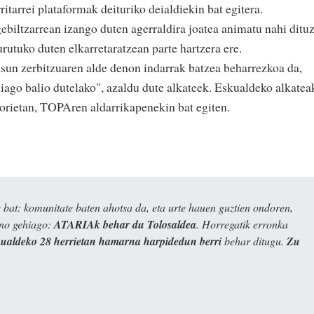
rritarrei plataformak deituriko deialdiekin bat egitera.
ebiltzarrean izango duten agerraldira joatea animatu nahi dituz
urutuko duten elkarretaratzean parte hartzera ere.
sun zerbitzuaren alde denon indarrak batzea beharrezkoa da,
iago balio dutelako", azaldu dute alkateek. Eskualdeko alkatea
orietan, TOPAren aldarrikapenekin bat egiten.
bat: komunitate baten ahotsa da, eta urte hauen guztien ondoren,
ino gehiago:
ATARIAk behar du Tolosaldea
. Horregatik erronka
kualdeko 28 herrietan hamarna harpidedun berri
behar ditugu.
Zu