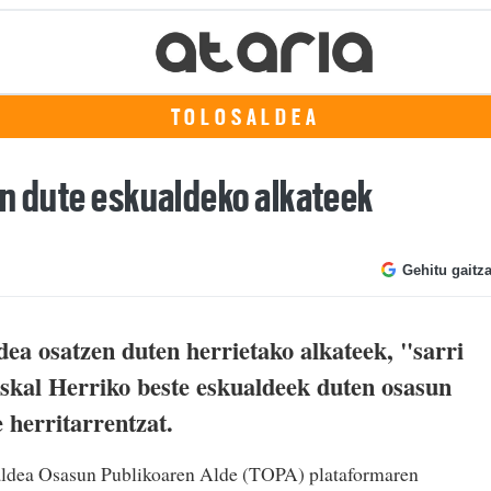
TOLOSALDEA
in dute eskualdeko alkateek
Gehitu gaitz
ea osatzen duten herrietako alkateek, "sarri
skal Herriko beste eskualdeek duten osasun
 herritarrentzat.
osaldea Osasun Publikoaren Alde (TOPA) plataformaren