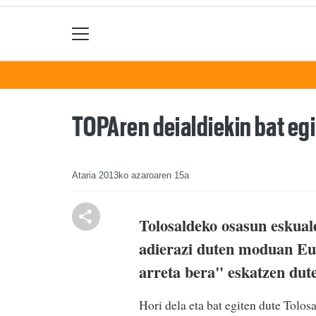
TOPAren deialdiekin bat eg
Ataria
2013ko azaroaren 15a
Tolosaldeko osasun eskuald
adierazi duten moduan Eu
arreta bera" eskatzen dute
Hori dela eta bat egiten dute Tol