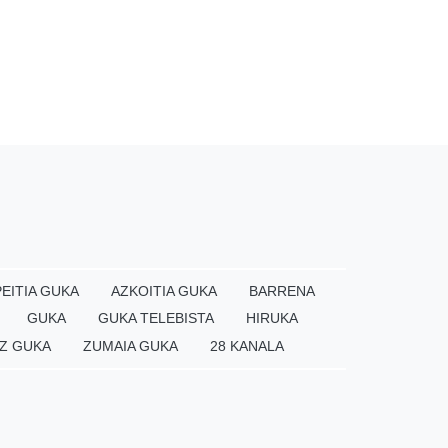
EITIA GUKA
AZKOITIA GUKA
BARRENA
GUKA
GUKA TELEBISTA
HIRUKA
Z GUKA
ZUMAIA GUKA
28 KANALA