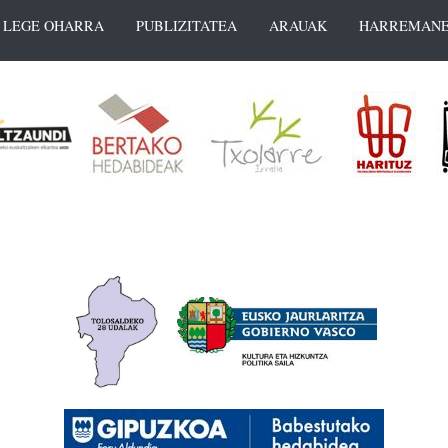
LEGE OHARRA
PUBLIZITATEA
ARAUAK
HARREMANE