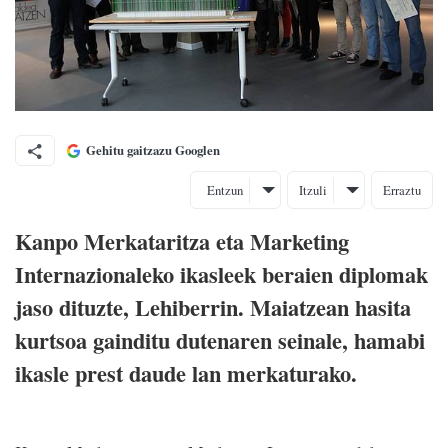
Gehitu gaitzazu Googlen
Entzun
Itzuli
Erraztu
Kanpo Merkataritza eta Marketing
Internazionaleko ikasleek beraien diplomak
jaso dituzte, Lehiberrin. Maiatzean hasita
kurtsoa gainditu dutenaren seinale, hamabi
ikasle prest daude lan merkaturako.