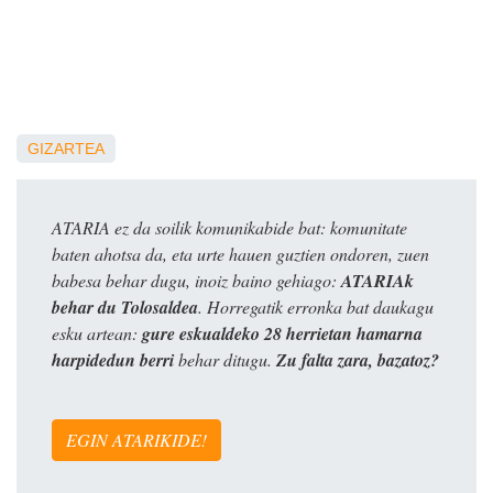
GIZARTEA
ATARIA ez da soilik komunikabide bat: komunitate
baten ahotsa da, eta urte hauen guztien ondoren, zuen
babesa behar dugu, inoiz baino gehiago:
ATARIAk
behar du Tolosaldea
. Horregatik erronka bat daukagu
esku artean:
gure eskualdeko 28 herrietan hamarna
harpidedun berri
behar ditugu.
Zu falta zara, bazatoz?
EGIN ATARIKIDE!