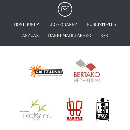
HONI BURUZ
LEGE OHARRA
PUBLIZITATEA
ARAUAK
HARREMANETARAKO
RSS