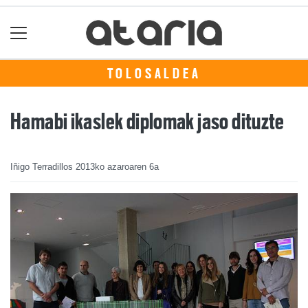
TOLOSALDEA
Hamabi ikaslek diplomak jaso dituzte
Iñigo Terradillos
2013ko azaroaren 6a