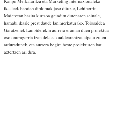
Kanpo Merkataritza eta Marketing Internazionaleko
ikasleek beraien diplomak jaso dituzte, Lehiberrin.
Maiatzean hasita kurtsoa gainditu dutenaren seinale,
hamabi ikasle prest daude lan merkaturako. Tolosaldea
Garatzenek Lanbiderekin aurrera eraman duen proiektua
oso onuragarria izan dela eskualdearentzat aipatu zuten
arduradunek, eta aurrera begira beste proiekturen bat
aztertzen ari dira.