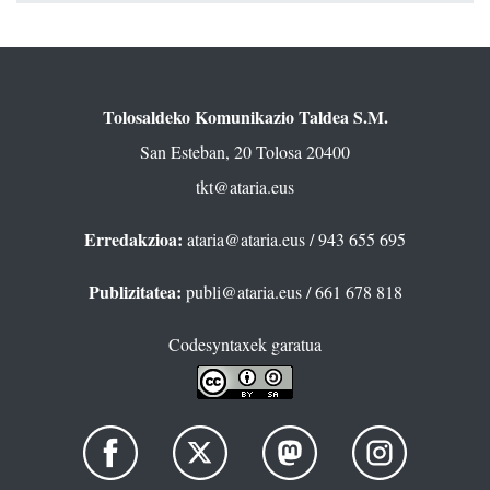
Tolosaldeko Komunikazio Taldea S.M.
San Esteban, 20 Tolosa 20400
tkt@ataria.eus
Erredakzioa:
ataria@ataria.eus
/ 943 655 695
Publizitatea:
publi@ataria.eus
/ 661 678 818
Codesyntaxek garatua