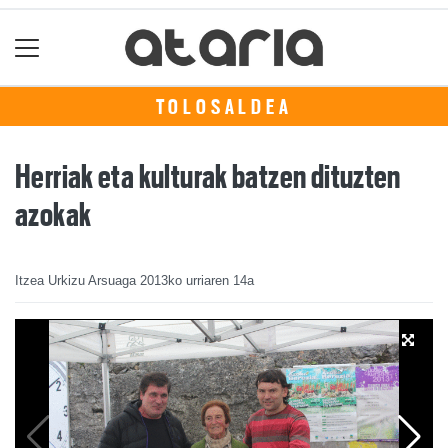
TOLOSALDEA
Herriak eta kulturak batzen dituzten
azokak
Itzea Urkizu Arsuaga
2013ko urriaren 14a