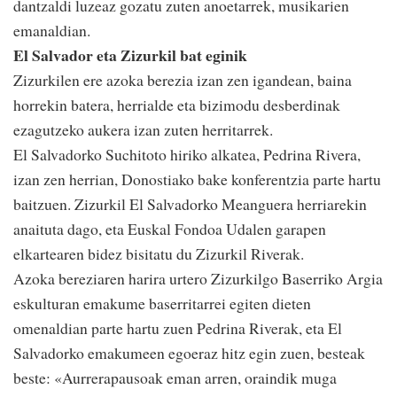
dantzaldi luzeaz gozatu zuten anoetarrek, musikarien
emanaldian.
El Salvador eta Zizurkil bat eginik
Zizurkilen ere azoka berezia izan zen igandean, baina
horrekin batera, herrialde eta bizimodu desberdinak
ezagutzeko aukera izan zuten herritarrek.
El Salvadorko Suchitoto hiriko alkatea, Pedrina Rivera,
izan zen herrian, Donostiako bake konferentzia parte hartu
baitzuen. Zizurkil El Salvadorko Meanguera herriarekin
anaituta dago, eta Euskal Fondoa Udalen garapen
elkartearen bidez bisitatu du Zizurkil Riverak.
Azoka bereziaren harira urtero Zizurkilgo Baserriko Argia
eskulturan emakume baserritarrei egiten dieten
omenaldian parte hartu zuen Pedrina Riverak, eta El
Salvadorko emakumeen egoeraz hitz egin zuen, besteak
beste: «Aurrerapausoak eman arren, oraindik muga