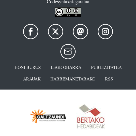
Codesyntaxek garatua
HONI BURUZ
LEGE OHARRA
PUBLIZITATEA
ARAUAK
HARREMANETARAKO
RSS