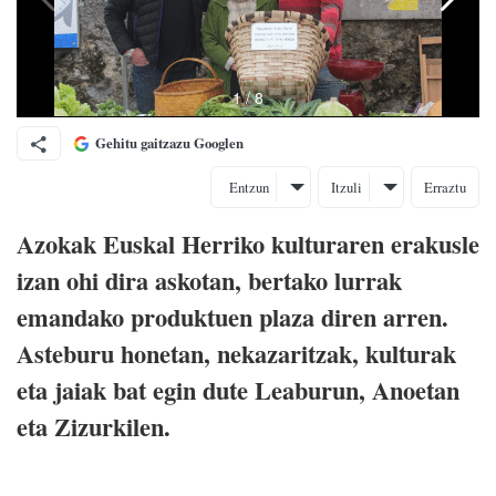
Gehitu gaitzazu Googlen
Entzun
Itzuli
Erraztu
Azokak Euskal Herriko kulturaren erakusle
izan ohi dira askotan, bertako lurrak
emandako produktuen plaza diren arren.
Asteburu honetan, nekazaritzak, kulturak
eta jaiak bat egin dute Leaburun, Anoetan
eta Zizurkilen.