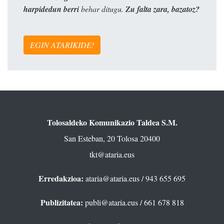
harpidedun berri
behar ditugu.
Zu falta zara, bazatoz?
EGIN ATARIKIDE!
Tolosaldeko Komunikazio Taldea S.M.
San Esteban, 20 Tolosa 20400
tkt@ataria.eus
Erredakzioa:
ataria@ataria.eus
/ 943 655 695
Publizitatea:
publi@ataria.eus
/ 661 678 818