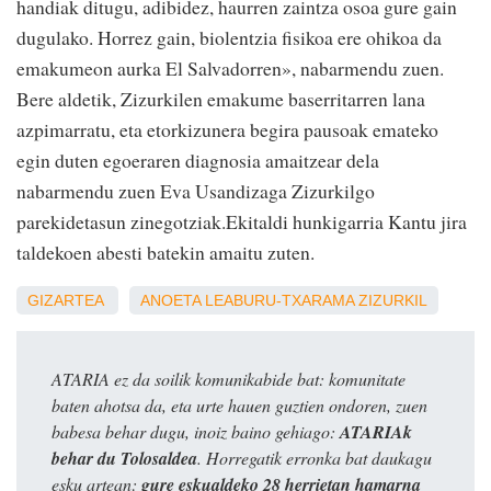
handiak ditugu, adibidez, haurren zaintza osoa gure gain
dugulako. Horrez gain, biolentzia fisikoa ere ohikoa da
emakumeon aurka El Salvadorren», nabarmendu zuen.
Bere aldetik, Zizurkilen emakume baserritarren lana
azpimarratu, eta etorkizunera begira pausoak emateko
egin duten egoeraren diagnosia amaitzear dela
nabarmendu zuen Eva Usandizaga Zizurkilgo
parekidetasun zinegotziak.Ekitaldi hunkigarria Kantu jira
taldekoen abesti batekin amaitu zuten.
GIZARTEA
ANOETA
LEABURU-TXARAMA
ZIZURKIL
ATARIA ez da soilik komunikabide bat: komunitate
baten ahotsa da, eta urte hauen guztien ondoren, zuen
babesa behar dugu, inoiz baino gehiago:
ATARIAk
behar du Tolosaldea
. Horregatik erronka bat daukagu
esku artean:
gure eskualdeko 28 herrietan hamarna