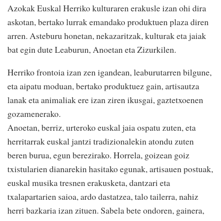
Azokak Euskal Herriko kulturaren erakusle izan ohi dira
askotan, bertako lurrak emandako produktuen plaza diren
arren. Asteburu honetan, nekazaritzak, kulturak eta jaiak
bat egin dute Leaburun, Anoetan eta Zizurkilen.
Herriko frontoia izan zen igandean, leaburutarren bilgune,
eta aipatu moduan, bertako produktuez gain, artisautza
lanak eta animaliak ere izan ziren ikusgai, gaztetxoenen
gozamenerako.
Anoetan, berriz, urteroko euskal jaia ospatu zuten, eta
herritarrak euskal jantzi tradizionalekin atondu zuten
beren burua, egun berezirako. Horrela, goizean goiz
txistularien dianarekin hasitako egunak, artisauen postuak,
euskal musika tresnen erakusketa, dantzari eta
txalapartarien saioa, ardo dastatzea, talo tailerra, nahiz
herri bazkaria izan zituen. Sabela bete ondoren, gainera,