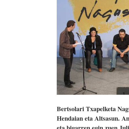
Bertsolari Txapelketa Nag
Hendaian eta Altsasun. A
eta bigarren egin zuen Jul