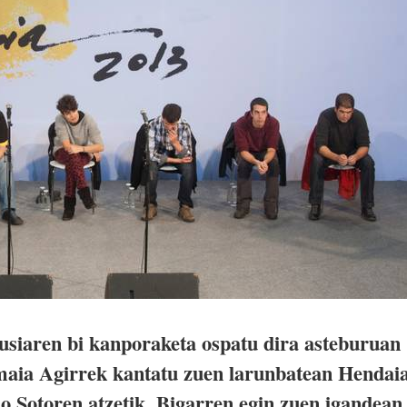
usiaren bi kanporaketa ospatu dira asteburuan
maia Agirrek kantatu zuen larunbatean Hendai
io Sotoren atzetik. Bigarren egin zuen igandean