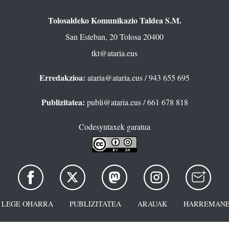
Tolosaldeko Komunikazio Taldea S.M.
San Esteban, 20 Tolosa 20400
tkt@ataria.eus
Erredakzioa:
ataria@ataria.eus
/ 943 655 695
Publizitatea:
publi@ataria.eus
/ 661 678 818
Codesyntaxek garatua
LEGE OHARRA
PUBLIZITATEA
ARAUAK
HARREMANE