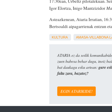
17:30ean, Urbeltz pilotalekuan. Sei
Igor Elortza, Inigo Mantzizidor
Ma
Asteazkenean, Ataria Irratian, 16:
Bertsoaldi aipagarrienak entzun et
KULTURA
AMASA-VILLABONA
L
ATARIA ez da soilik komunikabide 
zuen babesa behar dugu, inoiz ba
bat daukagu esku artean:
gure es
falta zara, bazatoz?
EGIN ATARIKIDE!