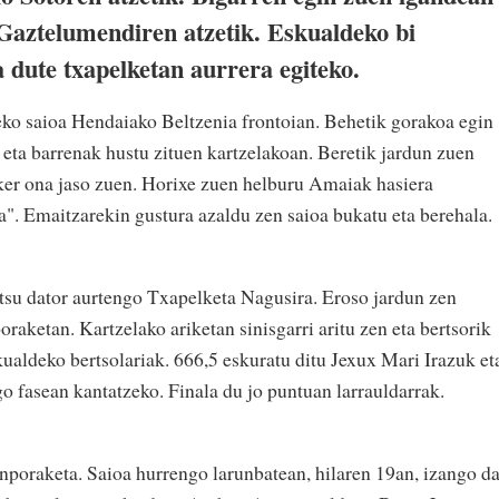
Gaztelumendiren atzetik. Eskualdeko bi
 dute txapelketan aurrera egiteko.
eko saioa Hendaiako Beltzenia frontoian. Behetik gorakoa egin
eta barrenak hustu zituen kartzelakoan. Beretik jardun zuen
sker ona jaso zuen. Horixe zuen helburu Amaiak hasiera
ea". Emaitzarekin gustura azaldu zen saioa bukatu eta berehala.
rtsu dator aurtengo Txapelketa Nagusira. Eroso jardun zen
aketan. Kartzelako ariketan sinisgarri aritu zen eta bertsorik
ualdeko bertsolariak. 666,5 eskuratu ditu Jexux Mari Irazuk et
o fasean kantatzeko. Finala du jo puntuan larrauldarrak.
poraketa. Saioa hurrengo larunbatean, hilaren 19an, izango da