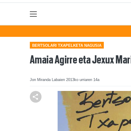
BERTSOLARI TXAPELKETA NAGUSIA
Amaia Agirre eta Jexux Mari
Jon Miranda Labaien
2013ko urriaren 14a