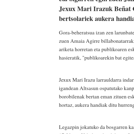
Jexux Mari Irazuk Beñat 
bertsolariek aukera handia
Gora-beheratsua izan zen larunbat
zuen Amaia Agirre billabonatarrak 
ariketa horretan eta publikoaren e
hasieratik, "publikoarekin bat egit
Jexux Mari Irazu larrauldarra inda
igandean Altsasun ospatutako kanpor
borobilenak bertan eman zituen esk
hortaz, aukera handiak ditu hurreng
Legazpin jokatuko da bosgarren kan