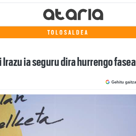
TOLOSALDEA
 Irazu ia seguru dira hurrengo fase
Gehitu gaitz