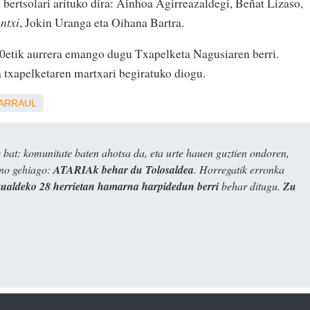
 bertsolari arituko dira: Ainhoa Agirreazaldegi, Beñat Lizaso,
ntxi
, Jokin Uranga eta Oihana Bartra.
30etik aurrera emango dugu Txapelketa Nagusiaren berri.
a txapelketaren martxari begiratuko diogu.
ARRAUL
bat: komunitate baten ahotsa da, eta urte hauen guztien ondoren,
ino gehiago:
ATARIAk behar du Tolosaldea
. Horregatik erronka
kualdeko 28 herrietan hamarna harpidedun berri
behar ditugu.
Zu