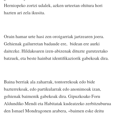
Herniopeko zortzi udalek, azken urteetan ohitura hori
hazten ari zela ikusita.
Orain hamar urte hasi zen oroigarriak jartzearen joera.
Gehienak gailurretan badaude ere, bidean ere aurki
daitezke. Hildakoaren izen-abizenak dituzte gurutzetako
batzuek, eta beste hainbat identifikaziorik gabekoak dira.
Baina berriak ala zaharrak, tontorrekoak edo bide
bazterrekoak, edo partikularrak edo anonimoak izan,
gehienak baimenik gabekoak dira. Gipuzkoako Foru
Aldundiko Mendi eta Habitatak kudeatzeko zerbitzuburua
den Ismael Mondragonen arabera, «baimen eske deitu