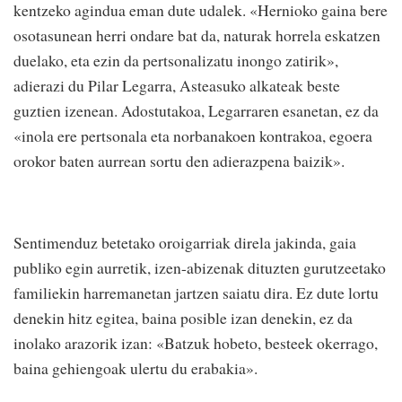
kentzeko agindua eman dute udalek. «Hernioko gaina bere
osotasunean herri ondare bat da, naturak horrela eskatzen
duelako, eta ezin da pertsonalizatu inongo zatirik»,
adierazi du Pilar Legarra, Asteasuko alkateak beste
guztien izenean. Adostutakoa, Legarraren esanetan, ez da
«inola ere pertsonala eta norbanakoen kontrakoa, egoera
orokor baten aurrean sortu den adierazpena baizik».
Sentimenduz betetako oroigarriak direla jakinda, gaia
publiko egin aurretik, izen-abizenak dituzten gurutzeetako
familiekin harremanetan jartzen saiatu dira. Ez dute lortu
denekin hitz egitea, baina posible izan denekin, ez da
inolako arazorik izan: «Batzuk hobeto, besteek okerrago,
baina gehiengoak ulertu du erabakia».