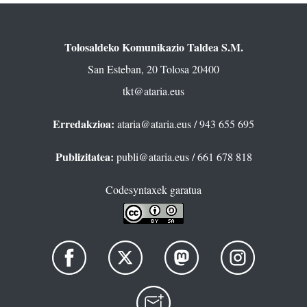
Tolosaldeko Komunikazio Taldea S.M.
San Esteban, 20 Tolosa 20400
tkt@ataria.eus
Erredakzioa:
ataria@ataria.eus
/ 943 655 695
Publizitatea:
publi@ataria.eus
/ 661 678 818
Codesyntaxek garatua