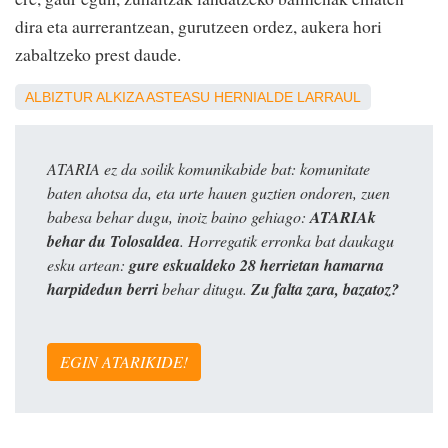
dira eta aurrerantzean, gurutzeen ordez, aukera hori
zabaltzeko prest daude.
ALBIZTUR
ALKIZA
ASTEASU
HERNIALDE
LARRAUL
ATARIA ez da soilik komunikabide bat: komunitate
baten ahotsa da, eta urte hauen guztien ondoren, zuen
babesa behar dugu, inoiz baino gehiago:
ATARIAk
behar du Tolosaldea
. Horregatik erronka bat daukagu
esku artean:
gure eskualdeko 28 herrietan hamarna
harpidedun berri
behar ditugu.
Zu falta zara, bazatoz?
EGIN ATARIKIDE!