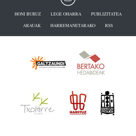
HONI BURUZ
LEGE OHARRA
PUBLIZITATEA
ARAUAK
HARREMANETARAKO
RSS