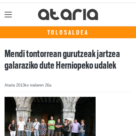
TOLOSALDEA
Mendi tontorrean gurutzeak jartzea
galaraziko dute Herniopeko udalek
Ataria
2013ko irailaren 26a