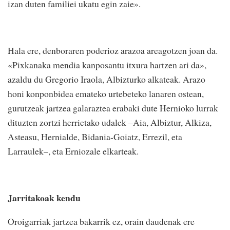
izan duten familiei ukatu egin zaie».
Hala ere, denboraren poderioz arazoa areagotzen joan da.
«Pixkanaka mendia kanposantu itxura hartzen ari da»,
azaldu du Gregorio Iraola, Albizturko alkateak. Arazo
honi konponbidea emateko urtebeteko lanaren ostean,
gurutzeak jartzea galaraztea erabaki dute Hernioko lurrak
dituzten zortzi herrietako udalek –Aia, Albiztur, Alkiza,
Asteasu, Hernialde, Bidania-Goiatz, Errezil, eta
Larraulek–, eta Erniozale elkarteak.
Jarritakoak kendu
Oroigarriak jartzea bakarrik ez, orain daudenak ere