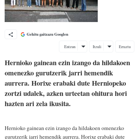
Gehitu gaitzazu Googlen
Entzun
Itzuli
Erraztu
Hernioko gainean ezin izango da hildakoen
omenezko gurutzerik jarri hemendik
aurrera. Horixe erabaki dute Herniopeko
zortzi udalek, azken urteetan ohitura hori
hazten ari zela ikusita.
Hernioko gainean ezin izango da hildakoen omenezko
gurutzerik jarri hemendik aurrera. Horixe erabaki dute