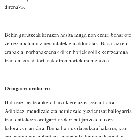
direnak».
Behin gurutzeak kentzen hasita muga non ezarri behar ote
zen eztabaidatu zuten udalek eta aldundiak. Bada, azken
erabakia, norbanakoenak diren horiek soilik kentzearena
izan da, eta historikoak diren horiek mantentzea.
Oroigarri orokorra
Hala ere, beste aukera batzuk ere aztertzen ari dira.
Adibidez, mendizale eta herniozale guztientzat baliogarria
izan daitekeen oroigarri orokor bat jartzeko aukera
baloratzen ari dira. Baina hori ez da aukera bakarra, izan
ere, gaur egun, zuhaitzak landatzeko baimenak ematen