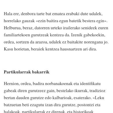
Hala ere, denbora tarte bat ematea erabaki dute udalek,
horrelako gauzak «ezin baitira egun batetik bestera egin».
Helburua, beraz, datorren urteko irailerako senideek euren
familiartekoen gurutzeak kentzea da. Izenik gabekoekin,
ordea, sortzen da arazoa, udalek ez baitakite norengana jo.
Kasu horietan, beraiek kentzea hausnartzen ari dira.
Partikularrak bakarrik
Hernion, ordea, badira norbanakoenak eta identifikatu
gabeak diren gurutzeez gain, bestelako ikurrak, tradizioz
bertan dauden gurutze edo kalbarioak, esaterako. «Leku
batzuetan beti ezagutu izan dira gurutze, postontzi eta
halakoak, partikularrak ez direnak, eta historikoak