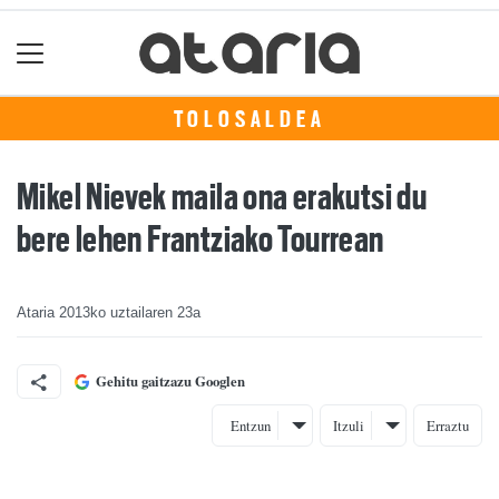
TOLOSALDEA
Mikel Nievek maila ona erakutsi du
bere lehen Frantziako Tourrean
Ataria
2013ko uztailaren 23a
Gehitu gaitzazu Googlen
Entzun
Itzuli
Erraztu