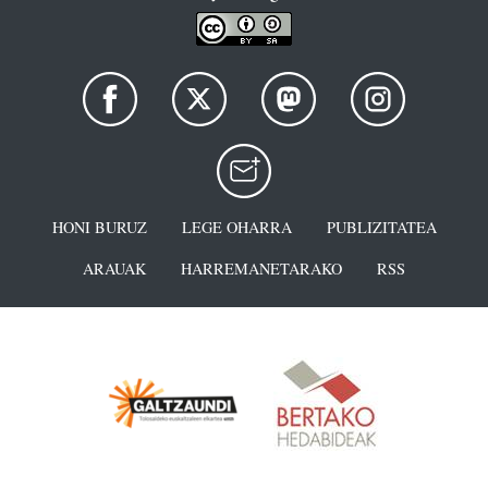
HONI BURUZ
LEGE OHARRA
PUBLIZITATEA
ARAUAK
HARREMANETARAKO
RSS