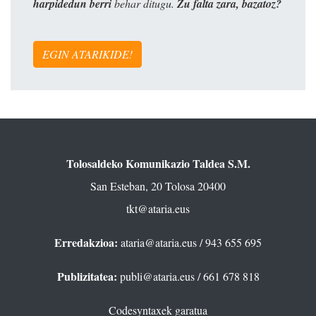
harpidedun berri
behar ditugu.
Zu falta zara, bazatoz?
EGIN ATARIKIDE!
Tolosaldeko Komunikazio Taldea S.M.
San Esteban, 20 Tolosa 20400
tkt@ataria.eus
Erredakzioa:
ataria@ataria.eus
/ 943 655 695
Publizitatea:
publi@ataria.eus
/ 661 678 818
Codesyntaxek garatua