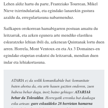
Lehen aldiz hartu du parte, Frantziako Tourrean, Mikel
Nieve txirrindulariak, eta egindako lanarekin gustura
azaldu da, erregulartasuna nabarmenduz.
Sailkapen orokorrean hamabigarren postuan amaitu du
leitzarrak, eta azken egunera arte mendiko elastikoa
eskuratzeko lehian ibili da, azkenean Quintanak lortu duen
arren. Horrela, Mont Ventoux-en eta Ax 3 Domaines-en
egindako etapetan erakutsi du leitzarrak, mendian duen
indar eta lehiakortasuna.
ATARIA ez da soilik komunikabide bat: komunitate
baten ahotsa da, eta urte hauen guztien ondoren, zuen
babesa behar dugu, inoiz baino gehiago:
ATARIAk
behar du Tolosaldea
. Horregatik erronka bat daukagu
esku artean:
gure eskualdeko 28 herrietan hamarna