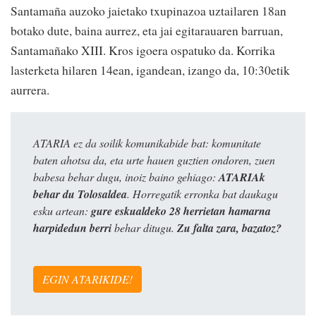
Santamaña auzoko jaietako txupinazoa uztailaren 18an
botako dute, baina aurrez, eta jai egitarauaren barruan,
Santamañako XIII. Kros igoera ospatuko da. Korrika
lasterketa hilaren 14ean, igandean, izango da, 10:30etik
aurrera.
ATARIA ez da soilik komunikabide bat: komunitate
baten ahotsa da, eta urte hauen guztien ondoren, zuen
babesa behar dugu, inoiz baino gehiago:
ATARIAk
behar du Tolosaldea
. Horregatik erronka bat daukagu
esku artean:
gure eskualdeko 28 herrietan hamarna
harpidedun berri
behar ditugu.
Zu falta zara, bazatoz?
EGIN ATARIKIDE!