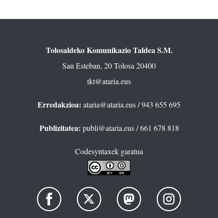
Tolosaldeko Komunikazio Taldea S.M.
San Esteban, 20 Tolosa 20400
tkt@ataria.eus
Erredakzioa:
ataria@ataria.eus
/ 943 655 695
Publizitatea:
publi@ataria.eus
/ 661 678 818
Codesyntaxek garatua