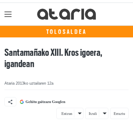
TOLOSALDEA
Santamañako XIII. Kros igoera,
igandean
Ataria
2013ko uztailaren 12a
Gehitu gaitzazu Googlen
Entzun
Itzuli
Erraztu