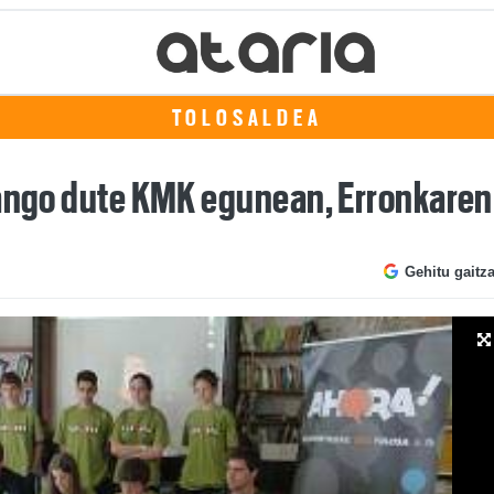
TOLOSALDEA
zango dute KMK egunean, Erronkaren
Gehitu gaitz