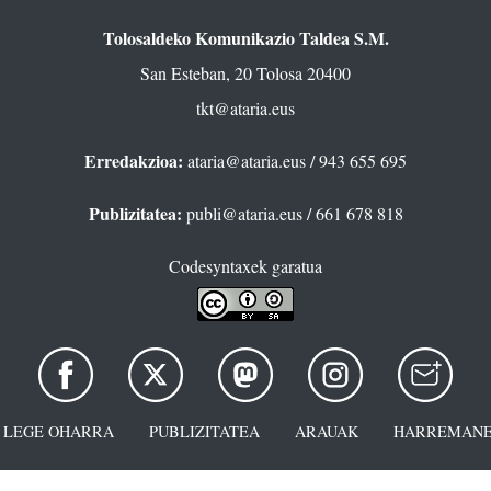
Tolosaldeko Komunikazio Taldea S.M.
San Esteban, 20 Tolosa 20400
tkt@ataria.eus
Erredakzioa:
ataria@ataria.eus
/ 943 655 695
Publizitatea:
publi@ataria.eus
/ 661 678 818
Codesyntaxek garatua
LEGE OHARRA
PUBLIZITATEA
ARAUAK
HARREMANE