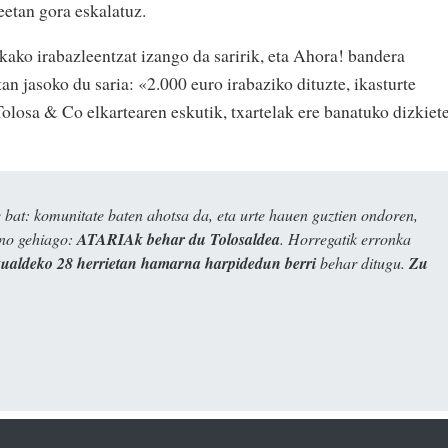
etan gora eskalatuz.
kako irabazleentzat izango da saririk, eta Ahora! bandera
an jasoko du saria: «2.000 euro irabaziko dituzte, ikasturte
olosa & Co elkartearen eskutik, txartelak ere banatuko dizkiete
bat: komunitate baten ahotsa da, eta urte hauen guztien ondoren,
ino gehiago:
ATARIAk behar du Tolosaldea
. Horregatik erronka
kualdeko 28 herrietan hamarna harpidedun berri
behar ditugu.
Zu