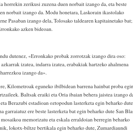
ola horrekin zerikusi zuzena duen norbait izango da, eta beste
 den norbait izango da. Modu honetara, Laskorain ikastolako
urne Pasaban izango dela, Tolosako taldearen kapitainetako bat;
 Erronkako azken bideoan.
du dutenez, «Erronkako probak zorrotzak izango dira oso:
uz azkarrak izatea, indarra izatea, erabakiak hartzeko ahalmena
eharrezkoa izango da».
ere, Kilometroak eguneko ibilbidean barrena hainbat proba egi
tzaileek. Baltsak eraiki eta Oria ibaian behera jaistea izango d
u eta Berazubi estadioan oztopodun lasterketa egin beharko dute
na garraiatuz ere beste lasterketa bat egin beharko dute San Bla
n mosaikoa memorizatu eta eskala erraldoian berregin beharko
nik, lokotx-biltze bertikala egin beharko dute, Zumardiaundi