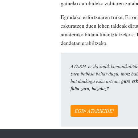
gaineko autobideko zubiaren zutabe
Egindako esfortzuaren truke, Erron
eskuratzen duen lehen taldeak dirut
amaierako bidaia finantziatzeko»; T
dendetan erabiltzeko.
ATARIA ez da soilik komunikabide 
zuen babesa behar dugu, inoiz ba
bat daukagu esku artean:
gure es
falta zara, bazatoz?
EGIN ATARIKIDE!