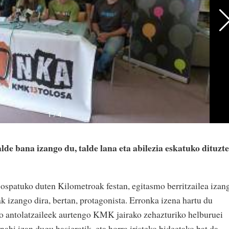
de bana izango du, talde lana eta abilezia eskatuko dituzte
ospatuko duten Kilometroak festan, egitasmo berritzailea izan
k izango dira, bertan, protagonista. Erronka izena hartu du
ko antolatzaileek aurtengo KMK jairako zehazturiko helburuei
ahi izan dugu hasieratik, eta horra iristeko bideetako bat da