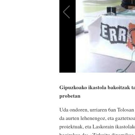
Gipuzkoako ikastola bakoitzak tal
probetan
Uda ondoren, urriaren 6an Tolosan 
da aurten lehenengoz, eta gaztetxoa
proiektuak, eta Laskorain ikastola
begirakoa da: «Zirkuitu dinamikoa n