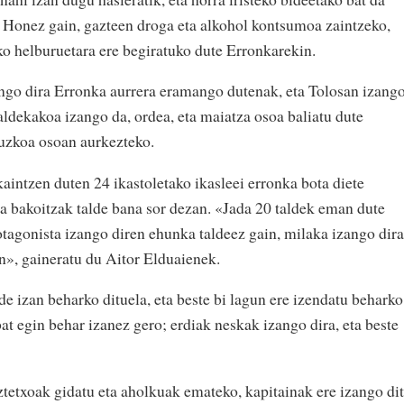
 Honez gain, gazteen droga eta alkohol kontsumoa zaintzeko,
ko helburuetara ere begiratuko dute Erronkarekin.
zango dira Erronka aurrera eramango dutenak, eta Tolosan izang
aldekakoa izango da, ordea, eta maiatza osoa baliatu dute
uzkoa osoan aurkezteko.
ntzen duten 24 ikastoletako ikasleei erronka bota diete
a bakoitzak talde bana sor dezan. «Jada 20 taldek eman dute
tagonista izango diren ehunka taldeez gain, milaka izango dira
en», gaineratu du Aitor Elduaienek.
de izan beharko dituela, eta beste bi lagun ere izendatu beharko
at egin behar izanez gero; erdiak neskak izango dira, eta beste
ztetxoak gidatu eta aholkuak emateko, kapitainak ere izango di