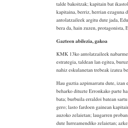
talde bakoitzak; kapitain bat ikast
kapitaina, berriz, herrian ezaguna
antolatzaileek argitu dute jada, Ed
bera da, hain zuzen, protagonista,
Gazteen abilezia, gakoa
KMK 13ko antolatzaileek nabarmen
estrategia, taldean lan egitea, bur
nahiz eskulanetan trebeak izatea b
Hau guztia azpimarratu dute, izan 
beharko dituzte Erronkako parte har
bata; burbuila erraldoi batean sart
gero; lasto fardoen gainean kapitai
auzoko zelaietan; laugarren proba
dute Iurreamendiko zelaietan; azke