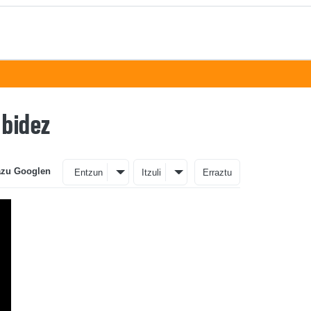
 bidez
azu Googlen
Entzun
Itzuli
Erraztu