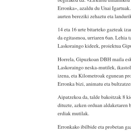
Erronka», azaldu du Unai Igartuak.
aurten bereziki zehaztu eta landuri
14 eta 16 urte bitarteko gazteak i
da egitasmoa, urriaren 6an. Lehia t
Laskoraingo kideek, proiektua Gip
Horrela, Gipuzkoan DBH maila eskai
Laskoraingo neska-mutilek, ikastol
izena, eta Kilometroak egunean pro
Erronka bizi, animatu eta bultzatz
Aipatzekoa da, talde bakoitzak 8 ki
dituzte, azken orduan aldaketaren b
erdiak mutilak.
Erronkako ibilbide eta probetan ga