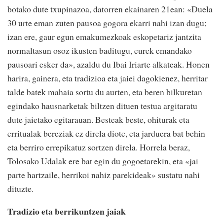
botako dute txupinazoa, datorren ekainaren 21ean: «Duela
30 urte eman zuten pausoa gogora ekarri nahi izan dugu;
izan ere, gaur egun emakumezkoak eskopetariz jantzita
normaltasun osoz ikusten baditugu, eurek emandako
pausoari esker da», azaldu du Ibai Iriarte alkateak. Honen
harira, gainera, eta tradizioa eta jaiei dagokienez, herritar
talde batek mahaia sortu du aurten, eta beren bilkuretan
egindako hausnarketak biltzen dituen testua argitaratu
dute jaietako egitarauan. Besteak beste, ohiturak eta
erritualak bereziak ez direla diote, eta jarduera bat behin
eta berriro errepikatuz sortzen direla. Horrela beraz,
Tolosako Udalak ere bat egin du gogoetarekin, eta «jai
parte hartzaile, herrikoi nahiz parekideak» sustatu nahi
dituzte.
Tradizio eta berrikuntzen jaiak