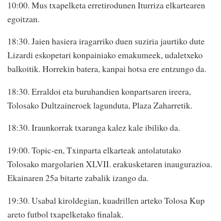
10:00. Mus txapelketa erretirodunen Iturriza elkartearen
egoitzan.
18:30. Jaien hasiera iragarriko duen suziria jaurtiko dute
Lizardi eskopetari konpainiako emakumeek, udaletxeko
balkoitik. Horrekin batera, kanpai hotsa ere entzungo da.
18:30. Erraldoi eta buruhandien konpartsaren ireera,
Tolosako Dultzaineroek lagunduta, Plaza Zaharretik.
18:30. Iraunkorrak txaranga kalez kale ibiliko da.
19:00. Topic-en, Txinparta elkarteak antolatutako
Tolosako margolarien XLVII. erakusketaren inaugurazioa.
Ekainaren 25a bitarte zabalik izango da.
19:30. Usabal kiroldegian, kuadrillen arteko Tolosa Kup
areto futbol txapelketako finalak.