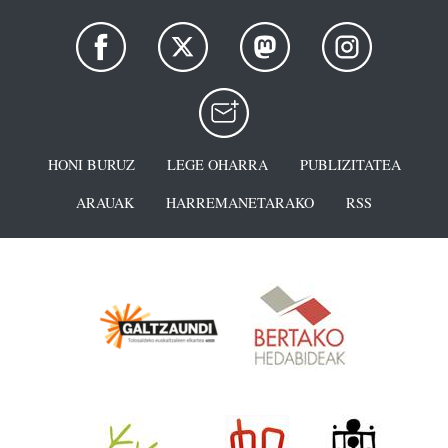
HONI BURUZ
LEGE OHARRA
PUBLIZITATEA
ARAUAK
HARREMANETARAKO
RSS