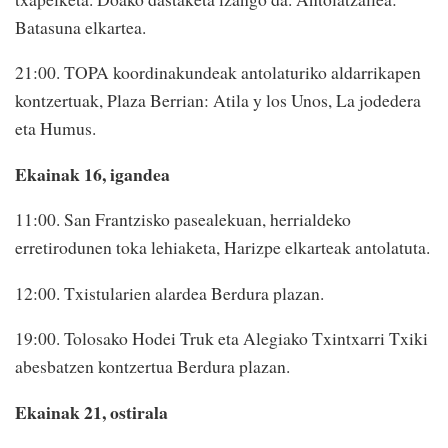
Batasuna elkartea.
21:00. TOPA koordinakundeak antolaturiko aldarrikapen
kontzertuak, Plaza Berrian: Atila y los Unos, La jodedera
eta Humus.
Ekainak 16, igandea
11:00. San Frantzisko pasealekuan, herrialdeko
erretirodunen toka lehiaketa, Harizpe elkarteak antolatuta.
12:00. Txistularien alardea Berdura plazan.
19:00. Tolosako Hodei Truk eta Alegiako Txintxarri Txiki
abesbatzen kontzertua Berdura plazan.
Ekainak 21, ostirala