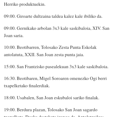
Herriko produktuekin.
09:00. Giroarte dultzaina taldea kalez kale ibiliko da.
09:00. Gernikako arbolan 3x3 kale saskibaloia, XIV. San
Joan saria.
10:00. Beotibarren, Tolosako Zesta Punta Eskolak
antolatuta, XXII. San Joan zesta punta jaia.
15:00. San Frantzisko pasealekuan 3x3 kale saskibaloia.
16:30. Beotibaren, Migel Soroaren omenezko Ogi berri
txapelketako finalerdiak.
18:00. Usabalen, San Joan eskubaloi sariko finalak.
19:00. Berdura plazan, Tolosako San Joan sagardo
txapelketa. Doako dastaketa izango da. Antolatzailea: