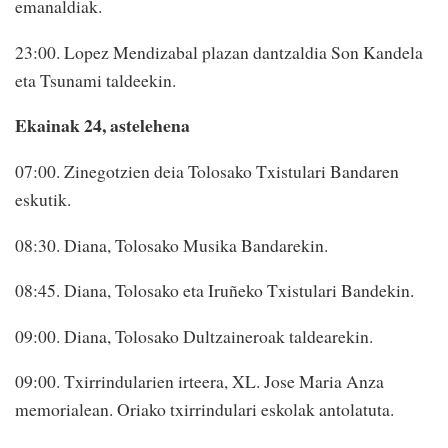
emanaldiak.
23:00. Lopez Mendizabal plazan dantzaldia Son Kandela
eta Tsunami taldeekin.
Ekainak 24, astelehena
07:00. Zinegotzien deia Tolosako Txistulari Bandaren
eskutik.
08:30. Diana, Tolosako Musika Bandarekin.
08:45. Diana, Tolosako eta Iruñeko Txistulari Bandekin.
09:00. Diana, Tolosako Dultzaineroak taldearekin.
09:00. Txirrindularien irteera, XL. Jose Maria Anza
memorialean. Oriako txirrindulari eskolak antolatuta.