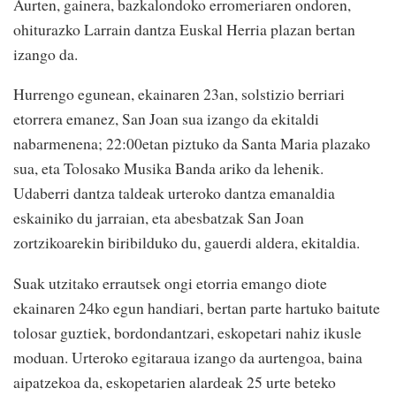
Aurten, gainera, bazkalondoko erromeriaren ondoren,
ohiturazko Larrain dantza Euskal Herria plazan bertan
izango da.
Hurrengo egunean, ekainaren 23an, solstizio berriari
etorrera emanez, San Joan sua izango da ekitaldi
nabarmenena; 22:00etan piztuko da Santa Maria plazako
sua, eta Tolosako Musika Banda ariko da lehenik.
Udaberri dantza taldeak urteroko dantza emanaldia
eskainiko du jarraian, eta abesbatzak San Joan
zortzikoarekin biribilduko du, gauerdi aldera, ekitaldia.
Suak utzitako errautsek ongi etorria emango diote
ekainaren 24ko egun handiari, bertan parte hartuko baitute
tolosar guztiek, bordondantzari, eskopetari nahiz ikusle
moduan. Urteroko egitaraua izango da aurtengoa, baina
aipatzekoa da, eskopetarien alardeak 25 urte beteko