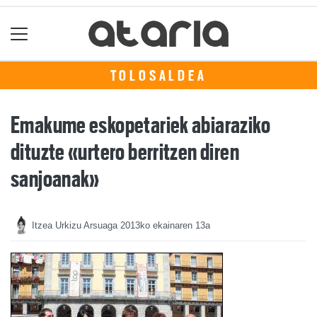
TOLOSALDEA
Emakume eskopetariek abiaraziko
dituzte «urtero berritzen diren
sanjoanak»
Itzea Urkizu Arsuaga
2013ko ekainaren 13a