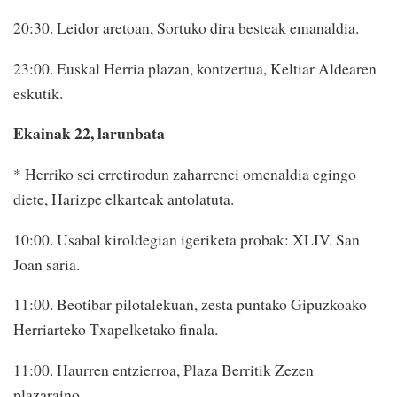
20:30. Leidor aretoan, Sortuko dira besteak emanaldia.
23:00. Euskal Herria plazan, kontzertua, Keltiar Aldearen
eskutik.
Ekainak 22, larunbata
* Herriko sei erretirodun zaharrenei omenaldia egingo
diete, Harizpe elkarteak antolatuta.
10:00. Usabal kiroldegian igeriketa probak: XLIV. San
Joan saria.
11:00. Beotibar pilotalekuan, zesta puntako Gipuzkoako
Herriarteko Txapelketako finala.
11:00. Haurren entzierroa, Plaza Berritik Zezen
plazaraino.