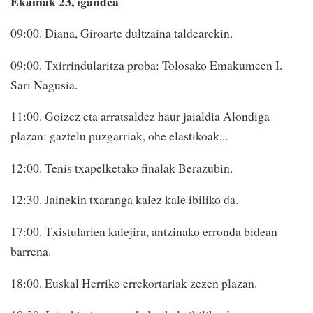
Ekainak 23, igandea
09:00. Diana, Giroarte dultzaina taldearekin.
09:00. Txirrindularitza proba: Tolosako Emakumeen I.
Sari Nagusia.
11:00. Goizez eta arratsaldez haur jaialdia Alondiga
plazan: gaztelu puzgarriak, ohe elastikoak...
12:00. Tenis txapelketako finalak Berazubin.
12:30. Jainekin txaranga kalez kale ibiliko da.
17:00. Txistularien kalejira, antzinako erronda bidean
barrena.
18:00. Euskal Herriko errekortariak zezen plazan.