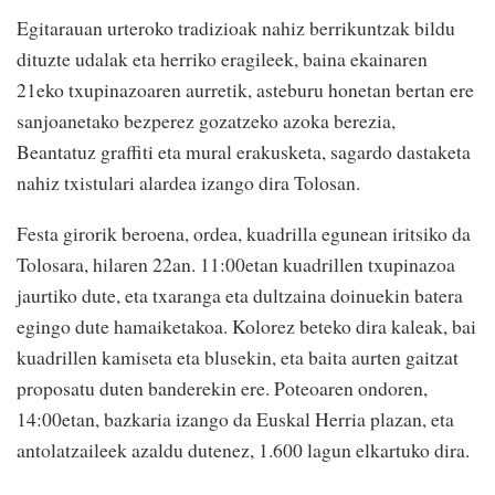
Egitarauan urteroko tradizioak nahiz berrikuntzak bildu
dituzte udalak eta herriko eragileek, baina ekainaren
21eko txupinazoaren aurretik, asteburu honetan bertan ere
sanjoanetako bezperez gozatzeko azoka berezia,
Beantatuz graffiti eta mural erakusketa, sagardo dastaketa
nahiz txistulari alardea izango dira Tolosan.
Festa girorik beroena, ordea, kuadrilla egunean iritsiko da
Tolosara, hilaren 22an. 11:00etan kuadrillen txupinazoa
jaurtiko dute, eta txaranga eta dultzaina doinuekin batera
egingo dute hamaiketakoa. Kolorez beteko dira kaleak, bai
kuadrillen kamiseta eta blusekin, eta baita aurten gaitzat
proposatu duten banderekin ere. Poteoaren ondoren,
14:00etan, bazkaria izango da Euskal Herria plazan, eta
antolatzaileek azaldu dutenez, 1.600 lagun elkartuko dira.