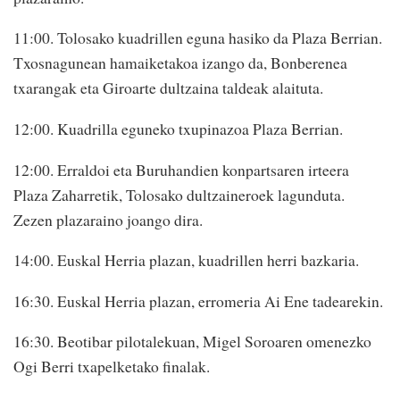
11:00. Tolosako kuadrillen eguna hasiko da Plaza Berrian.
Txosnagunean hamaiketakoa izango da, Bonberenea
txarangak eta Giroarte dultzaina taldeak alaituta.
12:00. Kuadrilla eguneko txupinazoa Plaza Berrian.
12:00. Erraldoi eta Buruhandien konpartsaren irteera
Plaza Zaharretik, Tolosako dultzaineroek lagunduta.
Zezen plazaraino joango dira.
14:00. Euskal Herria plazan, kuadrillen herri bazkaria.
16:30. Euskal Herria plazan, erromeria Ai Ene tadearekin.
16:30. Beotibar pilotalekuan, Migel Soroaren omenezko
Ogi Berri txapelketako finalak.