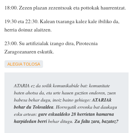
18:00. Zezen plazan zezentxoak eta pottokak haurrentzat.
19:30 eta 22:30. Kalean txaranga kalez kale ibiliko da,
herria doinuz alaitzen.
23:00. Su artifizialak izango dira, Pirotecnia
Zaragozanaren eskutik.
ALEGIA
TOLOSA
ATARIA ez da soilik komunikabide bat: komunitate
baten ahotsa da, eta urte hauen guztien ondoren, zuen
babesa behar dugu, inoiz baino gehiago:
ATARIAk
behar du Tolosaldea
. Horregatik erronka bat daukagu
esku artean:
gure eskualdeko 28 herrietan hamarna
harpidedun berri
behar ditugu.
Zu falta zara, bazatoz?