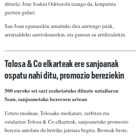
dituela; Joxe Joakin Odriozola izango da, konpainia
guztien gidari.
San Joan egunarekin amaituko dira aurtengo jaiak,
arratsaldeko aurreskuarekin, eta gauean su artifizialekin.
________________________________________________
Tolosa & Co elkarteak ere sanjoanak
ospatu nahi ditu, promozio bereziekin
500 euroko sei sari zozketatuko dituzte uztailaren
5ean, sanjoanetako bezeroen artean
Urtero moduan, Tolosako merkatari, zerbitzu eta
ostalarien Tolosa & Co elkarteak, sanjoanetako promozio
berezia antolatu du herriko jaietara begira. Besteak beste,