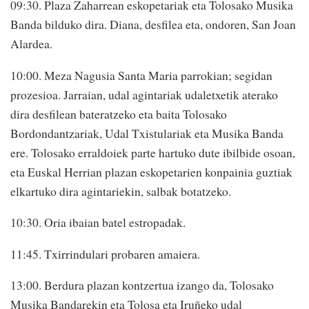
09:30. Plaza Zaharrean eskopetariak eta Tolosako Musika
Banda bilduko dira. Diana, desfilea eta, ondoren, San Joan
Alardea.
10:00. Meza Nagusia Santa Maria parrokian; segidan
prozesioa. Jarraian, udal agintariak udaletxetik aterako
dira desfilean bateratzeko eta baita Tolosako
Bordondantzariak, Udal Txistulariak eta Musika Banda
ere. Tolosako erraldoiek parte hartuko dute ibilbide osoan,
eta Euskal Herrian plazan eskopetarien konpainia guztiak
elkartuko dira agintariekin, salbak botatzeko.
10:30. Oria ibaian batel estropadak.
11:45. Txirrindulari probaren amaiera.
13:00. Berdura plazan kontzertua izango da, Tolosako
Musika Bandarekin eta Tolosa eta Iruñeko udal