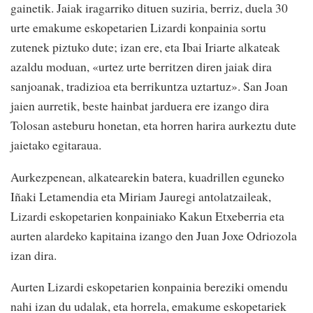
gainetik. Jaiak iragarriko dituen suziria, berriz, duela 30
urte emakume eskopetarien Lizardi konpainia sortu
zutenek piztuko dute; izan ere, eta Ibai Iriarte alkateak
azaldu moduan, «urtez urte berritzen diren jaiak dira
sanjoanak, tradizioa eta berrikuntza uztartuz». San Joan
jaien aurretik, beste hainbat jarduera ere izango dira
Tolosan asteburu honetan, eta horren harira aurkeztu dute
jaietako egitaraua.
Aurkezpenean, alkatearekin batera, kuadrillen eguneko
Iñaki Letamendia eta Miriam Jauregi antolatzaileak,
Lizardi eskopetarien konpainiako Kakun Etxeberria eta
aurten alardeko kapitaina izango den Juan Joxe Odriozola
izan dira.
Aurten Lizardi eskopetarien konpainia bereziki omendu
nahi izan du udalak, eta horrela, emakume eskopetariek