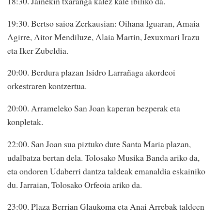
18:30. Jainekin txaranga kalez kale ibiliko da.
19:30. Bertso saioa Zerkausian: Oihana Iguaran, Amaia
Agirre, Aitor Mendiluze, Alaia Martin, Jexuxmari Irazu
eta Iker Zubeldia.
20:00. Berdura plazan Isidro Larrañaga akordeoi
orkestraren kontzertua.
20:00. Arrameleko San Joan kaperan bezperak eta
konpletak.
22:00. San Joan sua piztuko dute Santa Maria plazan,
udalbatza bertan dela. Tolosako Musika Banda ariko da,
eta ondoren Udaberri dantza taldeak emanaldia eskainiko
du. Jarraian, Tolosako Orfeoia ariko da.
23:00. Plaza Berrian Glaukoma eta Anai Arrebak taldeen