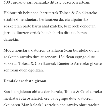
500 euroko 6 sari banatuko dituzte bezeroen artean.
Helbururik behinena, herritarrak Tolosa & Co elkarteko
establezimenduetara bertaratzea da, eta aipaturiko
zozketetan parte hartu ahal izateko, bezeroek dendetan
jarriko dituzten orriak bete beharko dituzte, beren
datuekin.
Modu honetara, datorren uztailaren 5ean burutuko duten
zozketan sartuko dira zuzenean: 13:15ean egingo dute
zozketa, Tolosa & Co elkarteak Emeterio Arreseko gizarte
zentroan duen egoitzan.
Dendak ere festa giroan
San Joan jaietan ohikoa den bezala, Tolosa & Co elkarteko
merkatari eta ostalariek ere bat egingo dute, datorren
ekainaren 24an kaleak lizarrekin apaintzeko ohiturarekin.