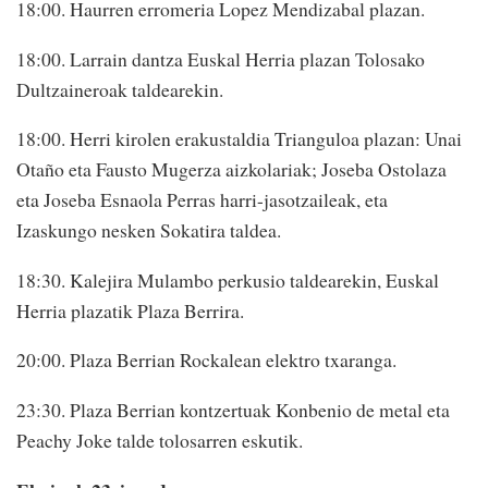
18:00. Haurren erromeria Lopez Mendizabal plazan.
18:00. Larrain dantza Euskal Herria plazan Tolosako
Dultzaineroak taldearekin.
18:00. Herri kirolen erakustaldia Trianguloa plazan: Unai
Otaño eta Fausto Mugerza aizkolariak; Joseba Ostolaza
eta Joseba Esnaola Perras harri-jasotzaileak, eta
Izaskungo nesken Sokatira taldea.
18:30. Kalejira Mulambo perkusio taldearekin, Euskal
Herria plazatik Plaza Berrira.
20:00. Plaza Berrian Rockalean elektro txaranga.
23:30. Plaza Berrian kontzertuak Konbenio de metal eta
Peachy Joke talde tolosarren eskutik.