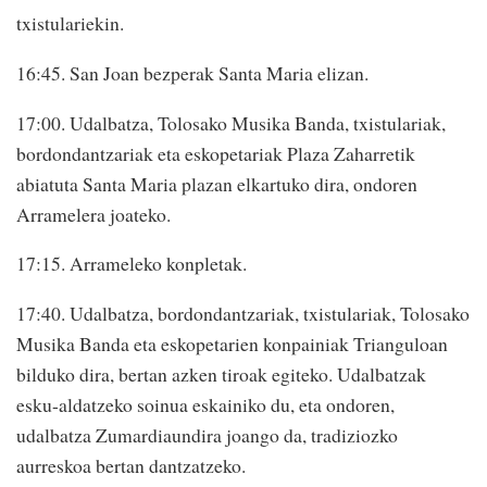
txistulariekin.
16:45. San Joan bezperak Santa Maria elizan.
17:00. Udalbatza, Tolosako Musika Banda, txistulariak,
bordondantzariak eta eskopetariak Plaza Zaharretik
abiatuta Santa Maria plazan elkartuko dira, ondoren
Arramelera joateko.
17:15. Arrameleko konpletak.
17:40. Udalbatza, bordondantzariak, txistulariak, Tolosako
Musika Banda eta eskopetarien konpainiak Trianguloan
bilduko dira, bertan azken tiroak egiteko. Udalbatzak
esku-aldatzeko soinua eskainiko du, eta ondoren,
udalbatza Zumardiaundira joango da, tradiziozko
aurreskoa bertan dantzatzeko.