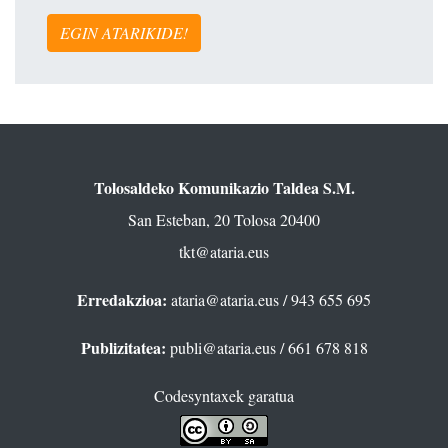
EGIN ATARIKIDE!
Tolosaldeko Komunikazio Taldea S.M.
San Esteban, 20 Tolosa 20400
tkt@ataria.eus
Erredakzioa:
ataria@ataria.eus
/ 943 655 695
Publizitatea:
publi@ataria.eus
/ 661 678 818
Codesyntaxek garatua