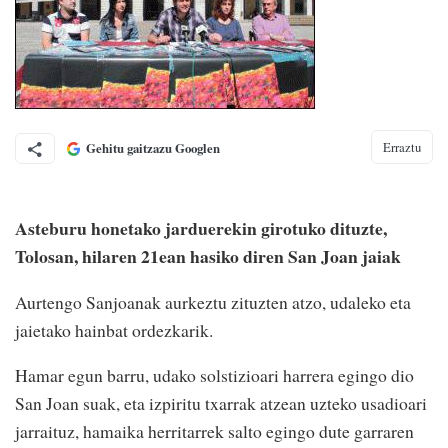
Erraztu
Gehitu gaitzazu Googlen
Asteburu honetako jarduerekin girotuko dituzte,
Tolosan, hilaren 21ean hasiko diren San Joan jaiak
Aurtengo Sanjoanak aurkeztu zituzten atzo, udaleko eta
jaietako hainbat ordezkarik.
Hamar egun barru, udako solstizioari harrera egingo dio
San Joan suak, eta izpiritu txarrak atzean uzteko usadioari
jarraituz, hamaika herritarrek salto egingo dute garraren