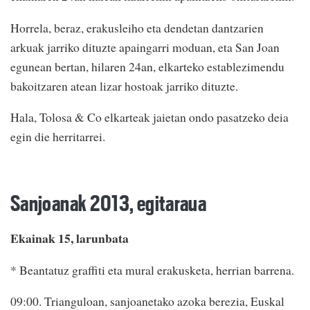
Horrela, beraz, erakusleiho eta dendetan dantzarien
arkuak jarriko dituzte apaingarri moduan, eta San Joan
egunean bertan, hilaren 24an, elkarteko establezimendu
bakoitzaren atean lizar hostoak jarriko dituzte.
Hala, Tolosa & Co elkarteak jaietan ondo pasatzeko deia
egin die herritarrei.
Sanjoanak 2013, egitaraua
Ekainak 15, larunbata
* Beantatuz graffiti eta mural erakusketa, herrian barrena.
09:00. Trianguloan, sanjoanetako azoka berezia, Euskal