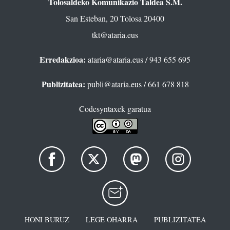
Tolosaldeko Komunikazio Taldea S.M.
San Esteban, 20 Tolosa 20400
tkt@ataria.eus
Erredakzioa:
ataria@ataria.eus
/ 943 655 695
Publizitatea:
publi@ataria.eus
/ 661 678 818
Codesyntaxek garatua
HONI BURUZ
LEGE OHARRA
PUBLIZITATEA