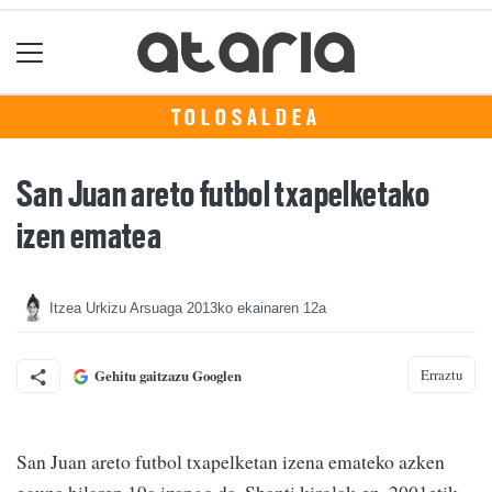
TOLOSALDEA
San Juan areto futbol txapelketako
izen ematea
Itzea Urkizu Arsuaga
2013ko ekainaren 12a
Erraztu
Gehitu gaitzazu Googlen
San Juan areto futbol txapelketan izena emateko azken