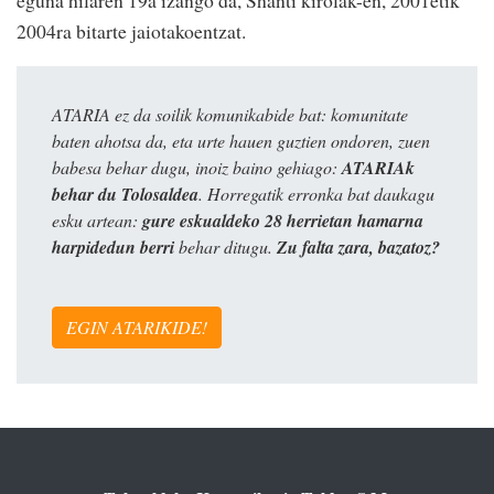
eguna hilaren 19a izango da, Shanti kirolak-en, 2001etik
2004ra bitarte jaiotakoentzat.
ATARIA ez da soilik komunikabide bat: komunitate
baten ahotsa da, eta urte hauen guztien ondoren, zuen
babesa behar dugu, inoiz baino gehiago:
ATARIAk
behar du Tolosaldea
. Horregatik erronka bat daukagu
esku artean:
gure eskualdeko 28 herrietan hamarna
harpidedun berri
behar ditugu.
Zu falta zara, bazatoz?
EGIN ATARIKIDE!