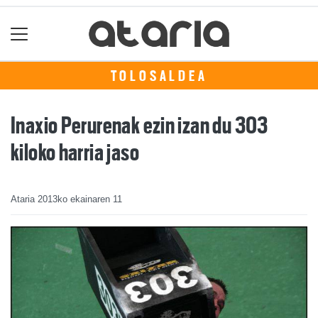
TOLOSALDEA
Inaxio Perurenak ezin izan du 303
kiloko harria jaso
Ataria
2013ko ekainaren 11