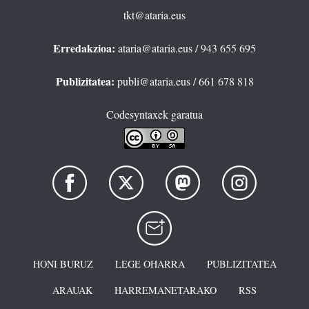
tkt@ataria.eus
Erredakzioa:
ataria@ataria.eus
/ 943 655 695
Publizitatea:
publi@ataria.eus
/ 661 678 818
Codesyntaxek garatua
HONI BURUZ
LEGE OHARRA
PUBLIZITATEA
ARAUAK
HARREMANETARAKO
RSS