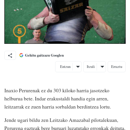
Gehitu gaitzazu Googlen
Entzun
Itzuli
Erraztu
Inaxio Perurenak ez du 303 kiloko harria jasotzeko
helburua bete. Indar erakustaldi handia egin arren,
leitzarrak ez zuen harria sorbaldan berdintzea lortu.
Jende ugari bildu zen Leitzako Amazabal pilotalekuan,
Perurena gazteak bere buruari luzatutako erronkak deituta.