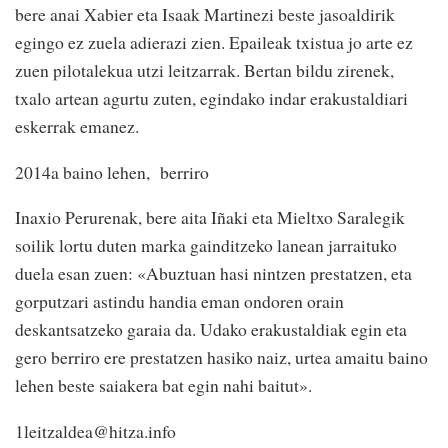
bere anai Xabier eta Isaak Martinezi beste jasoaldirik
egingo ez zuela adierazi zien. Epaileak txistua jo arte ez
zuen pilotalekua utzi leitzarrak. Bertan bildu zirenek,
txalo artean agurtu zuten, egindako indar erakustaldiari
eskerrak emanez.
2014a baino lehen, berriro
Inaxio Perurenak, bere aita Iñaki eta Mieltxo Saralegik
soilik lortu duten marka gainditzeko lanean jarraituko
duela esan zuen: «Abuztuan hasi nintzen prestatzen, eta
gorputzari astindu handia eman ondoren orain
deskantsatzeko garaia da. Udako erakustaldiak egin eta
gero berriro ere prestatzen hasiko naiz, urtea amaitu baino
lehen beste saiakera bat egin nahi baitut».
1leitzaldea@hitza.info