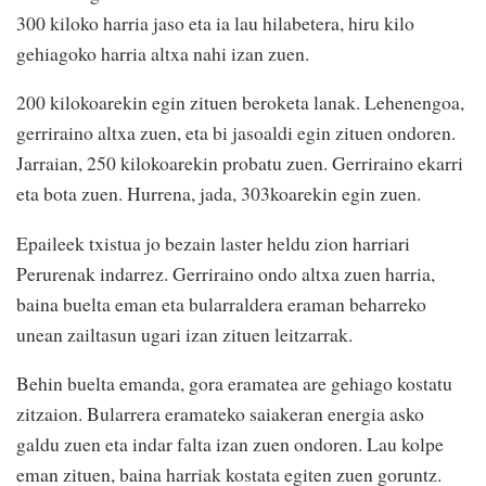
300 kiloko harria jaso eta ia lau hilabetera, hiru kilo
gehiagoko harria altxa nahi izan zuen.
200 kilokoarekin egin zituen beroketa lanak. Lehenengoa,
gerriraino altxa zuen, eta bi jasoaldi egin zituen ondoren.
Jarraian, 250 kilokoarekin probatu zuen. Gerriraino ekarri
eta bota zuen. Hurrena, jada, 303koarekin egin zuen.
Epaileek txistua jo bezain laster heldu zion harriari
Perurenak indarrez. Gerriraino ondo altxa zuen harria,
baina buelta eman eta bularraldera eraman beharreko
unean zailtasun ugari izan zituen leitzarrak.
Behin buelta emanda, gora eramatea are gehiago kostatu
zitzaion. Bularrera eramateko saiakeran energia asko
galdu zuen eta indar falta izan zuen ondoren. Lau kolpe
eman zituen, baina harriak kostata egiten zuen goruntz.