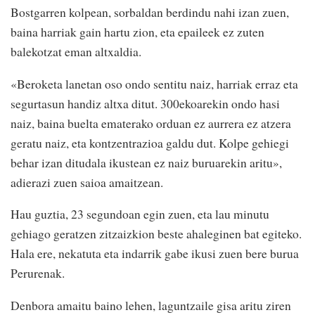
Bostgarren kolpean, sorbaldan berdindu nahi izan zuen,
baina harriak gain hartu zion, eta epaileek ez zuten
balekotzat eman altxaldia.
«Beroketa lanetan oso ondo sentitu naiz, harriak erraz eta
segurtasun handiz altxa ditut. 300ekoarekin ondo hasi
naiz, baina buelta ematerako orduan ez aurrera ez atzera
geratu naiz, eta kontzentrazioa galdu dut. Kolpe gehiegi
behar izan ditudala ikustean ez naiz buruarekin aritu»,
adierazi zuen saioa amaitzean.
Hau guztia, 23 segundoan egin zuen, eta lau minutu
gehiago geratzen zitzaizkion beste ahaleginen bat egiteko.
Hala ere, nekatuta eta indarrik gabe ikusi zuen bere burua
Perurenak.
Denbora amaitu baino lehen, laguntzaile gisa aritu ziren