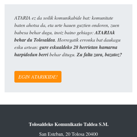
ATARIA ez da soilik komunikabide bat: komunitate
baten ahotsa da, eta urte hauen guztien ondoren, zuen
babesa behar dugu, inoiz baino gehiago:
ATARIAk
behar du Tolosaldea
. Horregatik erronka bat daukagu
esku artean:
gure eskualdeko 28 herrietan hamarna
harpidedun berri
behar ditugu.
Zu falta zara, bazatoz?
EGIN ATARIKIDE!
Tolosaldeko Komunikazio Taldea S.M.
San Esteban, 20 Tolosa 20400