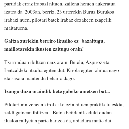
partidak erraz irabazi nituen, zailena hemen aukeratua
izatea da. 2003an, berriz, 23 urterekin Buruz Burukoa
irabazi nuen, pilotari batek irabaz dezakeen txapelik
maitatuena.
Galtza zuriekin berriro ikusiko ez bazaitugu,
maillotarekin ikusten zaitugu orain!
Txirrinduan ibiltzen naiz orain, Betelu, Azpiroz eta
Leitzaldeko itzulia egiten dut. Kirola egiten ohitua nago
eta sasoia mantendu beharra dago.
Izango duzu oraindik bete gabeko ametsen bat...
Pilotari nintzenean kirol asko ezin nituen praktikatu eskia,
zaldi gainean ibiltzea... Baina betidanik eduki dudan
ilusioa rallyetan parte hartzea da, abiadura maite dut.