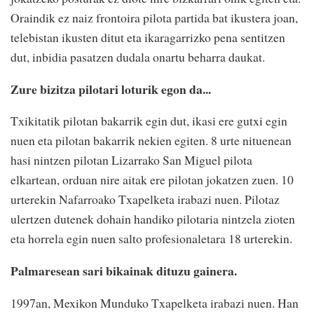
Oraindik ez naiz frontoira pilota partida bat ikustera joan,
telebistan ikusten ditut eta ikaragarrizko pena sentitzen
dut, inbidia pasatzen dudala onartu beharra daukat.
Zure bizitza pilotari loturik egon da...
Txikitatik pilotan bakarrik egin dut, ikasi ere gutxi egin
nuen eta pilotan bakarrik nekien egiten. 8 urte nituenean
hasi nintzen pilotan Lizarrako San Miguel pilota
elkartean, orduan nire aitak ere pilotan jokatzen zuen. 10
urterekin Nafarroako Txapelketa irabazi nuen. Pilotaz
ulertzen dutenek dohain handiko pilotaria nintzela zioten
eta horrela egin nuen salto profesionaletara 18 urterekin.
Palmaresean sari bikainak dituzu gainera.
1997an, Mexikon Munduko Txapelketa irabazi nuen. Han