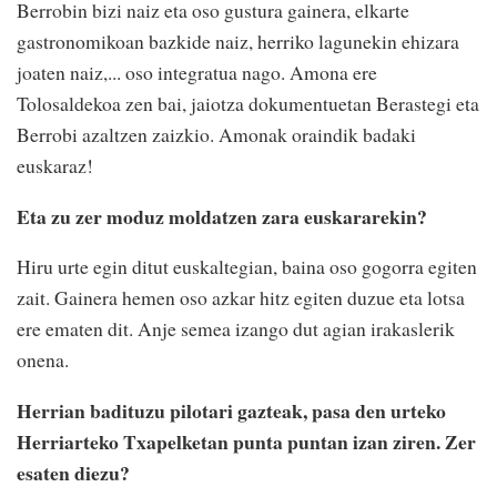
Berrobin bizi naiz eta oso gustura gainera, elkarte
gastronomikoan bazkide naiz, herriko lagunekin ehizara
joaten naiz,... oso integratua nago. Amona ere
Tolosaldekoa zen bai, jaiotza dokumentuetan Berastegi eta
Berrobi azaltzen zaizkio. Amonak oraindik badaki
euskaraz!
Eta zu zer moduz moldatzen zara euskararekin?
Hiru urte egin ditut euskaltegian, baina oso gogorra egiten
zait. Gainera hemen oso azkar hitz egiten duzue eta lotsa
ere ematen dit. Anje semea izango dut agian irakaslerik
onena.
Herrian badituzu pilotari gazteak, pasa den urteko
Herriarteko Txapelketan punta puntan izan ziren. Zer
esaten diezu?