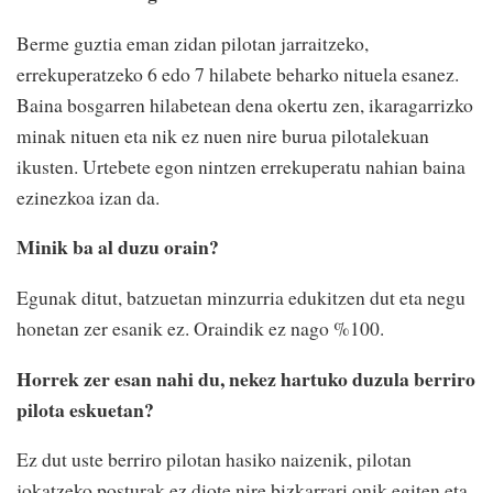
Berme guztia eman zidan pilotan jarraitzeko,
errekuperatzeko 6 edo 7 hilabete beharko nituela esanez.
Baina bosgarren hilabetean dena okertu zen, ikaragarrizko
minak nituen eta nik ez nuen nire burua pilotalekuan
ikusten. Urtebete egon nintzen errekuperatu nahian baina
ezinezkoa izan da.
Minik ba al duzu orain?
Egunak ditut, batzuetan minzurria edukitzen dut eta negu
honetan zer esanik ez. Oraindik ez nago %100.
Horrek zer esan nahi du, nekez hartuko duzula berriro
pilota eskuetan?
Ez dut uste berriro pilotan hasiko naizenik, pilotan
jokatzeko posturak ez diote nire bizkarrari onik egiten eta.