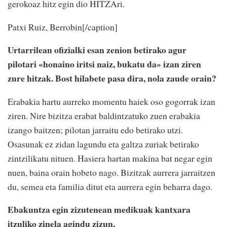
gerokoaz hitz egin dio HITZAri.
Patxi Ruiz, Berrobin[/caption]
Urtarrilean ofizialki esan zenion betirako agur
pilotari «honaino iritsi naiz, bukatu da» izan ziren
zure hitzak. Bost hilabete pasa dira, nola zaude orain?
Erabakia hartu aurreko momentu haiek oso gogorrak izan
ziren. Nire bizitza erabat baldintzatuko zuen erabakia
izango baitzen; pilotan jarraitu edo betirako utzi.
Osasunak ez zidan lagundu eta galtza zuriak betirako
zintzilikatu nituen. Hasiera hartan makina bat negar egin
nuen, baina orain hobeto nago. Bizitzak aurrera jarraitzen
du, semea eta familia ditut eta aurrera egin beharra dago.
Ebakuntza egin zizutenean medikuak kantxara
itzuliko zinela agindu zizun.