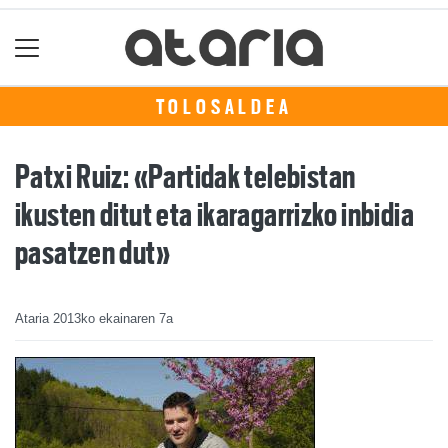
TOLOSALDEA
Patxi Ruiz: «Partidak telebistan
ikusten ditut eta ikaragarrizko inbidia
pasatzen dut»
Ataria
2013ko ekainaren 7a