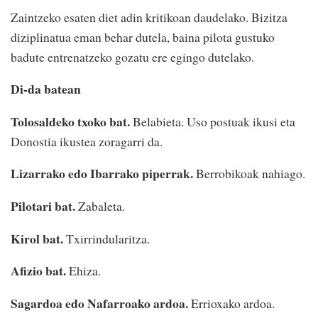
Zaintzeko esaten diet adin kritikoan daudelako. Bizitza
diziplinatua eman behar dutela, baina pilota gustuko
badute entrenatzeko gozatu ere egingo dutelako.
Di-da batean
Tolosaldeko txoko bat.
Belabieta. Uso postuak ikusi eta
Donostia ikustea zoragarri da.
Lizarrako edo Ibarrako piperrak.
Berrobikoak nahiago.
Pilotari bat.
Zabaleta.
Kirol bat.
Txirrindularitza.
Afizio bat.
Ehiza.
Sagardoa edo Nafarroako ardoa.
Errioxako ardoa.