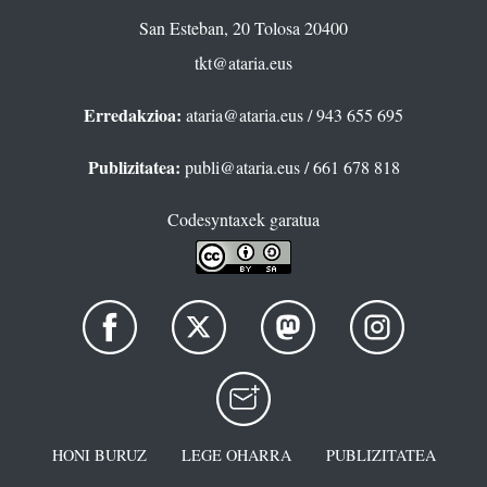
San Esteban, 20 Tolosa 20400
tkt@ataria.eus
Erredakzioa:
ataria@ataria.eus
/ 943 655 695
Publizitatea:
publi@ataria.eus
/ 661 678 818
Codesyntaxek garatua
HONI BURUZ
LEGE OHARRA
PUBLIZITATEA