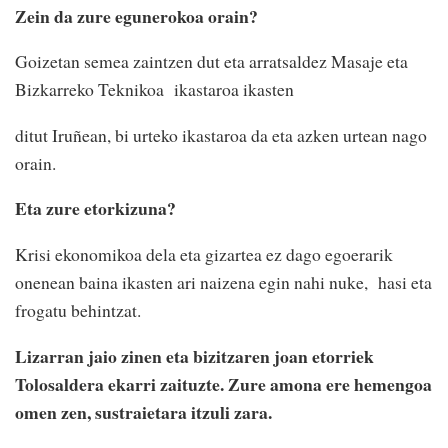
Zein da zure egunerokoa orain?
Goizetan semea zaintzen dut eta arratsaldez Masaje eta
Bizkarreko Teknikoa ikastaroa ikasten
ditut Iruñean, bi urteko ikastaroa da eta azken urtean nago
orain.
Eta zure etorkizuna?
Krisi ekonomikoa dela eta gizartea ez dago egoerarik
onenean baina ikasten ari naizena egin nahi nuke, hasi eta
frogatu behintzat.
Lizarran jaio zinen eta bizitzaren joan etorriek
Tolosaldera ekarri zaituzte. Zure amona ere hemengoa
omen zen, sustraietara itzuli zara.