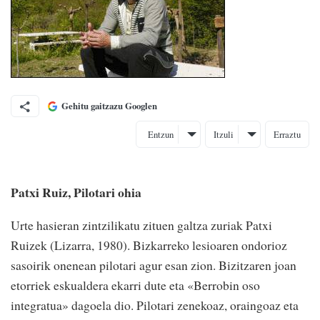
Gehitu gaitzazu Googlen
Entzun
Itzuli
Erraztu
Patxi Ruiz, Pilotari ohia
Urte hasieran zintzilikatu zituen galtza zuriak Patxi
Ruizek (Lizarra, 1980). Bizkarreko lesioaren ondorioz
sasoirik onenean pilotari agur esan zion. Bizitzaren joan
etorriek eskualdera ekarri dute eta «Berrobin oso
integratua» dagoela dio. Pilotari zenekoaz, oraingoaz eta