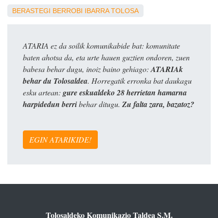
BERASTEGI
BERROBI
IBARRA
TOLOSA
ATARIA ez da soilik komunikabide bat: komunitate
baten ahotsa da, eta urte hauen guztien ondoren, zuen
babesa behar dugu, inoiz baino gehiago:
ATARIAk
behar du Tolosaldea
. Horregatik erronka bat daukagu
esku artean:
gure eskualdeko 28 herrietan hamarna
harpidedun berri
behar ditugu.
Zu falta zara, bazatoz?
EGIN ATARIKIDE!
Tolosaldeko Komunikazio Taldea S.M.