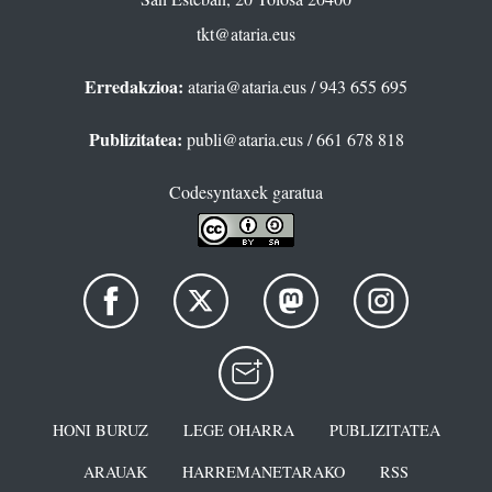
tkt@ataria.eus
Erredakzioa:
ataria@ataria.eus
/ 943 655 695
Publizitatea:
publi@ataria.eus
/ 661 678 818
Codesyntaxek garatua
HONI BURUZ
LEGE OHARRA
PUBLIZITATEA
ARAUAK
HARREMANETARAKO
RSS