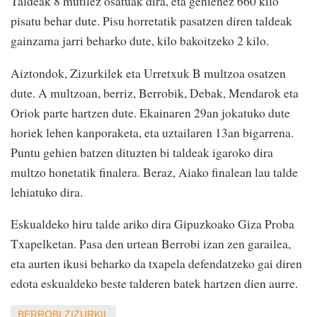
Taldeak 8 mutilez osatuak dira, eta gehienez 660 kilo
pisatu behar dute. Pisu horretatik pasatzen diren taldeak
gainzama jarri beharko dute, kilo bakoitzeko 2 kilo.
Aiztondok, Zizurkilek eta Urretxuk B multzoa osatzen
dute. A multzoan, berriz, Berrobik, Debak, Mendarok eta
Oriok parte hartzen dute. Ekainaren 29an jokatuko dute
horiek lehen kanporaketa, eta uztailaren 13an bigarrena.
Puntu gehien batzen dituzten bi taldeak igaroko dira
multzo honetatik finalera. Beraz, Aiako finalean lau talde
lehiatuko dira.
Eskualdeko hiru talde ariko dira Gipuzkoako Giza Proba
Txapelketan. Pasa den urtean Berrobi izan zen garailea,
eta aurten ikusi beharko da txapela defendatzeko gai diren
edota eskualdeko beste talderen batek hartzen dien aurre.
BERROBI
ZIZURKIL