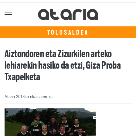
TOLOSALDEA
Aiztondoren eta Zizurkilen arteko
lehiarekin hasiko da etzi, Giza Proba
Txapelketa
Ataria
2013ko ekainaren 7a