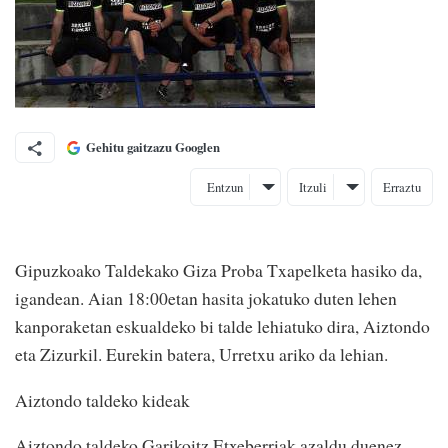
Gehitu gaitzazu Googlen
Entzun
Itzuli
Erraztu
Gipuzkoako Taldekako Giza Proba Txapelketa hasiko da,
igandean. Aian 18:00etan hasita jokatuko duten lehen
kanporaketan eskualdeko bi talde lehiatuko dira, Aiztondo
eta Zizurkil. Eurekin batera, Urretxu ariko da lehian.
Aiztondo taldeko kideak
Aiztondo taldeko Garikoitz Etxeberriak azaldu duenez,