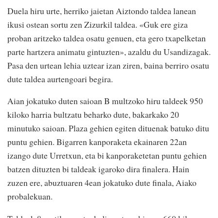
Duela hiru urte, herriko jaietan Aiztondo taldea lanean
ikusi ostean sortu zen Zizurkil taldea. «Guk ere giza
proban aritzeko taldea osatu genuen, eta gero txapelketan
parte hartzera animatu gintuzten», azaldu du Usandizagak.
Pasa den urtean lehia uztear izan ziren, baina berriro osatu
dute taldea aurtengoari begira.
Aian jokatuko duten saioan B multzoko hiru taldeek 950
kiloko harria bultzatu beharko dute, bakarkako 20
minutuko saioan. Plaza gehien egiten dituenak batuko ditu
puntu gehien. Bigarren kanporaketa ekainaren 22an
izango dute Urretxun, eta bi kanporaketetan puntu gehien
batzen dituzten bi taldeak igaroko dira finalera. Hain
zuzen ere, abuztuaren 4ean jokatuko dute finala, Aiako
probalekuan.