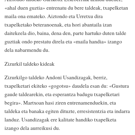
«ahal duen guztia» entrenatu du bere taldeak, txapelketan
maila ona emateko. Aiztondo eta Urretxu dira
txapelketako beteranoenak, eta hori abantaila izan
daitekeela dio, baina, dena den, parte hartuko duten talde
guztiak ondo prestatu direla eta «maila handia» izango
dela nabarmendu du.
Zizurkil taldeko kideak
Zizurkilgo taldeko Andoni Usandizagak, berriz,
txapelketari ekiteko «gogotsu» daudela esan du: «Gustura
gaude taldearekin, eta esperantza badugu txapelketari
begira». Martxoan hasi ziren entrenamenduekin, eta
taldeka eta banaka egiten dituzte, erresistentzia eta indarra
landuz. Usandizagak ere kalitate handiko txapelketa
izango dela aurreikusi du.