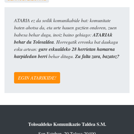
ATARIA ez da soilik komunikabide bat: komunitate
baten ahotsa da, eta urte hauen guztien ondoren, zuen
babesa behar dugu, inoiz baino gehiago:
ATARIAk
behar du Tolosaldea
. Horregatik erronka bat daukagu
esku artean:
gure eskualdeko 28 herrietan hamarna
harpidedun berri
behar ditugu.
Zu falta zara, bazatoz?
EGIN ATARIKIDE!
Tolosaldeko Komunikazio Taldea S.M.
San Esteban, 20 Tolosa 20400