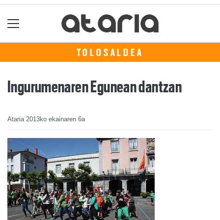
TOLOSALDEA
Ingurumenaren Egunean dantzan
Ataria
2013ko ekainaren 6a