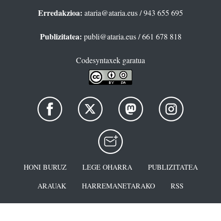
Erredakzioa:
ataria@ataria.eus
/ 943 655 695
Publizitatea:
publi@ataria.eus
/ 661 678 818
Codesyntaxek garatua
HONI BURUZ
LEGE OHARRA
PUBLIZITATEA
ARAUAK
HARREMANETARAKO
RSS