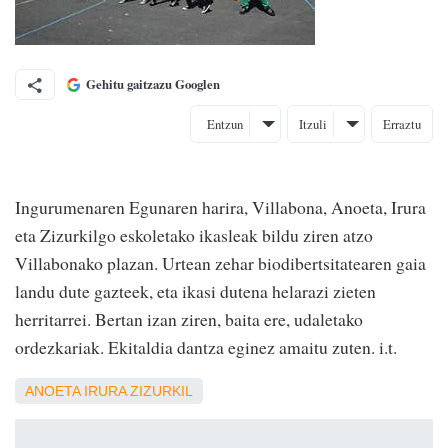
Gehitu gaitzazu Googlen
Entzun
Itzuli
Erraztu
Ingurumenaren Egunaren harira, Villabona, Anoeta, Irura
eta Zizurkilgo eskoletako ikasleak bildu ziren atzo
Villabonako plazan. Urtean zehar biodibertsitatearen gaia
landu dute gazteek, eta ikasi dutena helarazi zieten
herritarrei. Bertan izan ziren, baita ere, udaletako
ordezkariak. Ekitaldia dantza eginez amaitu zuten. i.t.
ANOETA
IRURA
ZIZURKIL