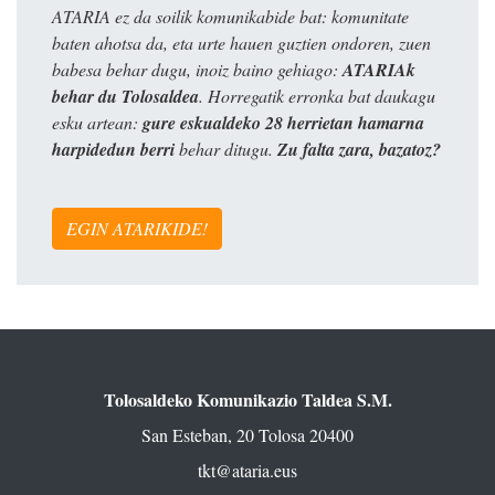
ATARIA ez da soilik komunikabide bat: komunitate
baten ahotsa da, eta urte hauen guztien ondoren, zuen
babesa behar dugu, inoiz baino gehiago:
ATARIAk
behar du Tolosaldea
. Horregatik erronka bat daukagu
esku artean:
gure eskualdeko 28 herrietan hamarna
harpidedun berri
behar ditugu.
Zu falta zara, bazatoz?
EGIN ATARIKIDE!
Tolosaldeko Komunikazio Taldea S.M.
San Esteban, 20 Tolosa 20400
tkt@ataria.eus