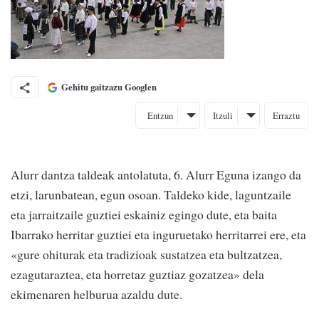
Gehitu gaitzazu Googlen
Entzun
Itzuli
Erraztu
Alurr dantza taldeak antolatuta, 6. Alurr Eguna izango da
etzi, larunbatean, egun osoan. Taldeko kide, laguntzaile
eta jarraitzaile guztiei eskainiz egingo dute, eta baita
Ibarrako herritar guztiei eta inguruetako herritarrei ere, eta
«gure ohiturak eta tradizioak sustatzea eta bultzatzea,
ezagutaraztea, eta horretaz guztiaz gozatzea» dela
ekimenaren helburua azaldu dute.