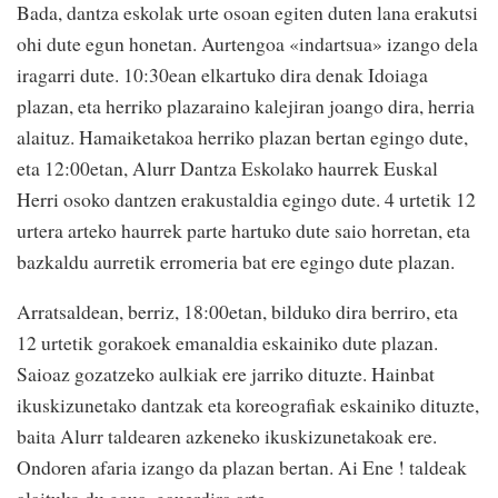
Bada, dantza eskolak urte osoan egiten duten lana erakutsi
ohi dute egun honetan. Aurtengoa «indartsua» izango dela
iragarri dute. 10:30ean elkartuko dira denak Idoiaga
plazan, eta herriko plazaraino kalejiran joango dira, herria
alaituz. Hamaiketakoa herriko plazan bertan egingo dute,
eta 12:00etan, Alurr Dantza Eskolako haurrek Euskal
Herri osoko dantzen erakustaldia egingo dute. 4 urtetik 12
urtera arteko haurrek parte hartuko dute saio horretan, eta
bazkaldu aurretik erromeria bat ere egingo dute plazan.
Arratsaldean, berriz, 18:00etan, bilduko dira berriro, eta
12 urtetik gorakoek emanaldia eskainiko dute plazan.
Saioaz gozatzeko aulkiak ere jarriko dituzte. Hainbat
ikuskizunetako dantzak eta koreografiak eskainiko dituzte,
baita Alurr taldearen azkeneko ikuskizunetakoak ere.
Ondoren afaria izango da plazan bertan. Ai Ene ! taldeak