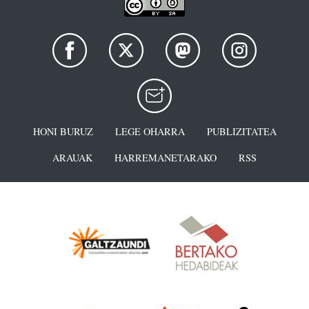
HONI BURUZ
LEGE OHARRA
PUBLIZITATEA
ARAUAK
HARREMANETARAKO
RSS