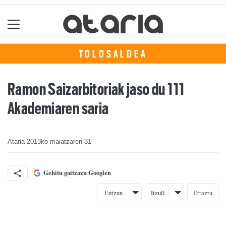
TOLOSALDEA
Ramon Saizarbitoriak jaso du 111
Akademiaren saria
Ataria
2013ko maiatzaren 31
Gehitu gaitzazu Googlen
Entzun
Itzuli
Erraztu