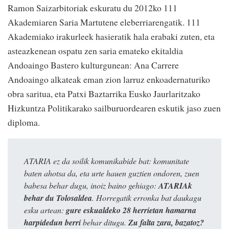
Ramon Saizarbitoriak eskuratu du 2012ko 111
Akademiaren Saria Martutene eleberriarengatik. 111
Akademiako irakurleek hasieratik hala erabaki zuten, eta
asteazkenean ospatu zen saria emateko ekitaldia
Andoaingo Bastero kulturgunean: Ana Carrere
Andoaingo alkateak eman zion larruz enkoadernaturiko
obra saritua, eta Patxi Baztarrika Eusko Jaurlaritzako
Hizkuntza Politikarako sailburuordearen eskutik jaso zuen
diploma.
ATARIA ez da soilik komunikabide bat: komunitate
baten ahotsa da, eta urte hauen guztien ondoren, zuen
babesa behar dugu, inoiz baino gehiago:
ATARIAk
behar du Tolosaldea
. Horregatik erronka bat daukagu
esku artean:
gure eskualdeko 28 herrietan hamarna
harpidedun berri
behar ditugu.
Zu falta zara, bazatoz?