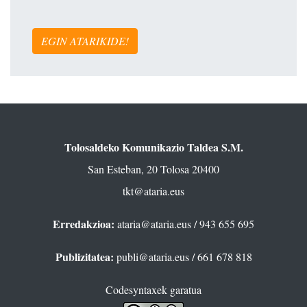
EGIN ATARIKIDE!
Tolosaldeko Komunikazio Taldea S.M.
San Esteban, 20 Tolosa 20400
tkt@ataria.eus
Erredakzioa:
ataria@ataria.eus
/ 943 655 695
Publizitatea:
publi@ataria.eus
/ 661 678 818
Codesyntaxek garatua