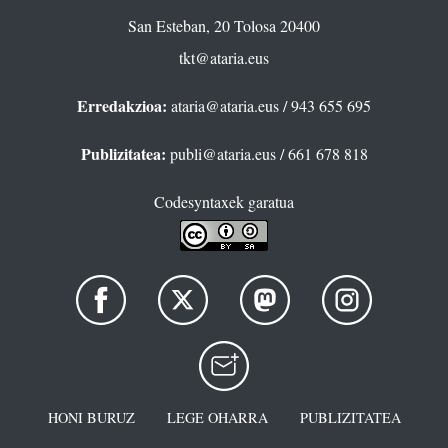
San Esteban, 20 Tolosa 20400
tkt@ataria.eus
Erredakzioa:
ataria@ataria.eus
/ 943 655 695
Publizitatea:
publi@ataria.eus
/ 661 678 818
Codesyntaxek garatua
HONI BURUZ
LEGE OHARRA
PUBLIZITATEA