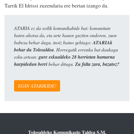
Tarrik El Idrissi zuzendaria ere bertan izango da.
ATARIA ez da soilik komunikabide bat: komunitate
baten ahotsa da, eta urte hauen guztien ondoren, zuen
babesa behar dugu, inoiz baino gehiago:
ATARIAk
behar du Tolosaldea
. Horregatik erronka bat daukagu
esku artean:
gure eskualdeko 28 herrietan hamarna
harpidedun berri
behar ditugu.
Zu falta zara, bazatoz?
EGIN ATARIKIDE!
Tolosaldeko Komunikazio Taldea S.M.