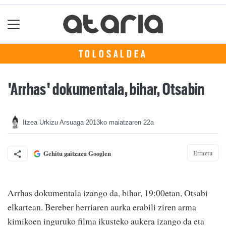
TOLOSALDEA
'Arrhas' dokumentala, bihar, Otsabin
Itzea Urkizu Arsuaga
2013ko maiatzaren 22a
Erraztu
Gehitu gaitzazu Googlen
Arrhas dokumentala izango da, bihar, 19:00etan, Otsabi
elkartean. Bereber herriaren aurka erabili ziren arma
kimikoen inguruko filma ikusteko aukera izango da eta