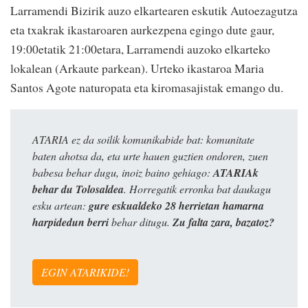
Larramendi Bizirik auzo elkartearen eskutik Autoezagutza
eta txakrak ikastaroaren aurkezpena egingo dute gaur,
19:00etatik 21:00etara, Larramendi auzoko elkarteko
lokalean (Arkaute parkean). Urteko ikastaroa Maria
Santos Agote naturopata eta kiromasajistak emango du.
ATARIA ez da soilik komunikabide bat: komunitate
baten ahotsa da, eta urte hauen guztien ondoren, zuen
babesa behar dugu, inoiz baino gehiago:
ATARIAk
behar du Tolosaldea
. Horregatik erronka bat daukagu
esku artean:
gure eskualdeko 28 herrietan hamarna
harpidedun berri
behar ditugu.
Zu falta zara, bazatoz?
EGIN ATARIKIDE!