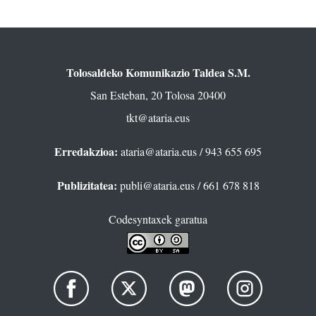
Tolosaldeko Komunikazio Taldea S.M.
San Esteban, 20 Tolosa 20400
tkt@ataria.eus
Erredakzioa:
ataria@ataria.eus
/ 943 655 695
Publizitatea:
publi@ataria.eus
/ 661 678 818
Codesyntaxek garatua