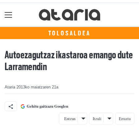
TOLOSALDEA
Autoezagutzaz ikastaroa emango dute
Larramendin
Ataria
2013ko maiatzaren 21a
Gehitu gaitzazu Googlen
Entzun
Itzuli
Erraztu