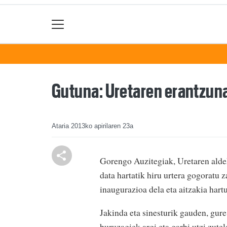
Gutuna: Uretaren erantzuna
Ataria
2013ko apirilaren 23a
Gorengo Auzitegiak, Uretaren aldek
data hartatik hiru urtera gogoratu 
inaugurazioa dela eta aitzakia hartu
Jakinda eta sinesturik gauden, gure
buruzagiek argi eta garbi utzi zute