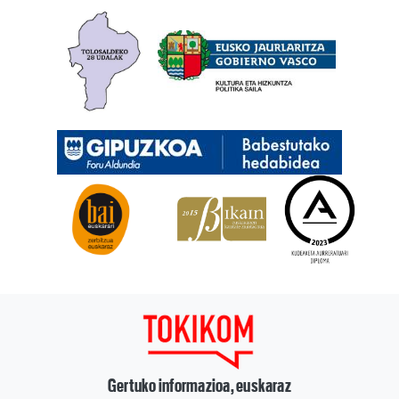
Gertuko informazioa, euskaraz