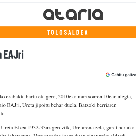
TOLOSALDEA
 EAJri
Gehitu gaitz
o erabakia hartu eta gero, 2010eko martxoaren 10ean alegia,
zaio EAJri, Ureta jipoitu behar duela. Batzoki berriaren
ta.
 Ureta Etxea 1932-33az geroztik, Uretarena zela, garai hartako
lako jabetasuna. Urte mordoa igaro dugu aipatutako alderdi