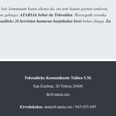
bat: komunitate baten ahotsa da, eta urte hauen guztien ondoren,
ino gehiago:
ATARIAk behar du Tolosaldea
. Horregatik erronka
kualdeko 28 herrietan hamarna harpidedun berri
behar ditugu.
Zu
Tolosaldeko Komunikazio Taldea S.M.
San Esteban, 20 Tolosa 20400
tkt@ataria.eus
Erredakzioa:
ataria@ataria.eus
/ 943 655 695