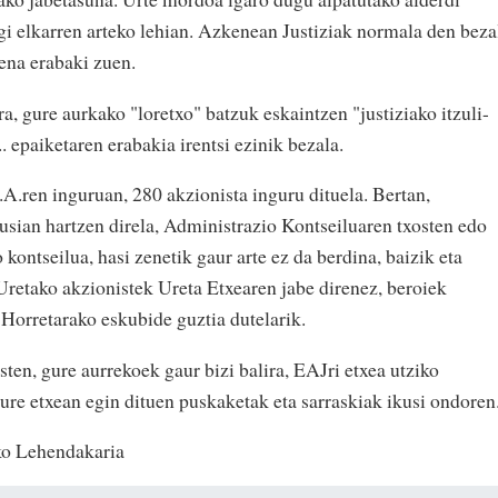
egi elkarren arteko lehian. Azkenean Justiziak normala den beza
ena erabaki zuen.
, gure aurkako "loretxo" batzuk eskaintzen "justiziako itzuli-
. epaiketaren erabakia irentsi ezinik bezala.
A.ren inguruan, 280 akzionista inguru dituela. Bertan,
sian hartzen direla, Administrazio Kontseiluaren txosten edo
kontseilua, hasi zenetik gaur arte ez da berdina, baizik eta
 Uretako akzionistek Ureta Etxearen jabe direnez, beroiek
 Horretarako eskubide guztia dutelarik.
ten, gure aurrekoek gaur bizi balira, EAJri etxea utziko
 gure etxean egin dituen puskaketak eta sarraskiak ikusi ondoren
o Lehendakaria