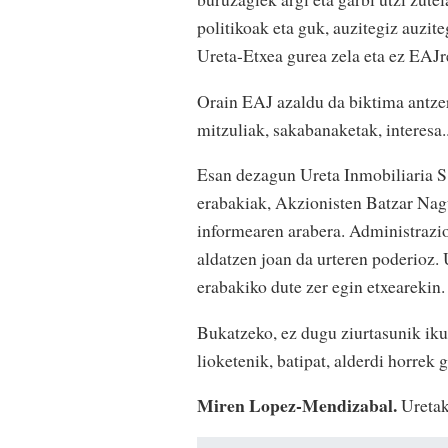
politikoak eta guk, auzitegiz auzit
Ureta-Etxea gurea zela eta ez EAJr
Orain EAJ azaldu da biktima antzera
mitzuliak, sakabanaketak, interesa..
Esan dezagun Ureta Inmobiliaria S.
erabakiak, Akzionisten Batzar Nagu
informearen arabera. Administrazio 
aldatzen joan da urteren poderioz.
erabakiko dute zer egin etxearekin.
Bukatzeko, ez dugu ziurtasunik ikus
lioketenik, batipat, alderdi horrek
Miren Lopez-Mendizabal.
Uretak