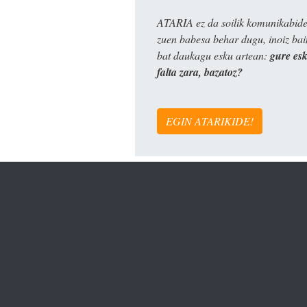
ATARIA ez da soilik komunikabide 
zuen babesa behar dugu, inoiz ba
bat daukagu esku artean:
gure es
falta zara, bazatoz?
EGIN ATARIKIDE!