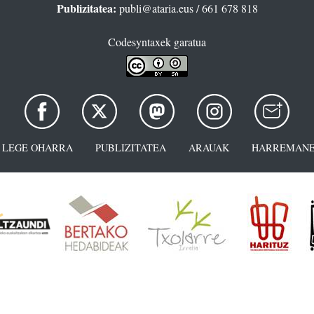
Publizitatea:
publi@ataria.eus
/ 661 678 818
Codesyntaxek garatua
LEGE OHARRA
PUBLIZITATEA
ARAUAK
HARREMANE