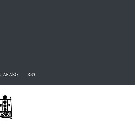
TARAKO
RSS