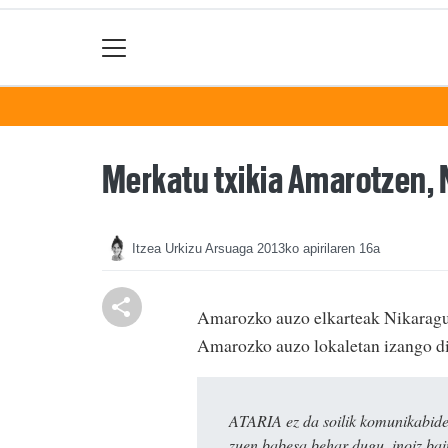
Merkatu txikia Amarotzen, 
Itzea Urkizu Arsuaga
2013ko apirilaren 16a
Amarozko auzo elkarteak Nikaraguar
Amarozko auzo lokaletan izango dir
ATARIA ez da soilik komunikabide 
zuen babesa behar dugu, inoiz ba