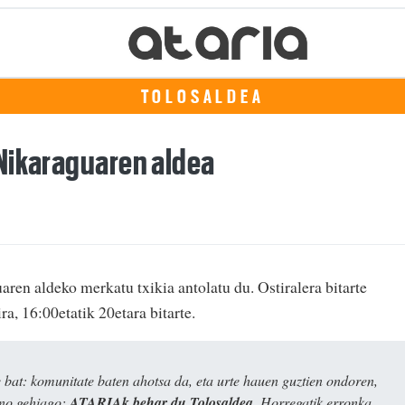
TOLOSALDEA
Nikaraguaren aldea
en aldeko merkatu txikia antolatu du. Ostiralera bitarte
a, 16:00etatik 20etara bitarte.
bat: komunitate baten ahotsa da, eta urte hauen guztien ondoren,
ino gehiago:
ATARIAk behar du Tolosaldea
. Horregatik erronka