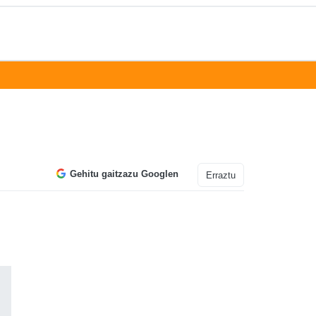
Gehitu gaitzazu Googlen
Erraztu