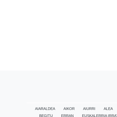
AIARALDEA
AIKOR
AIURRI
ALEA
BEGITU
ERRAN
EUSKALERRIA IRRA