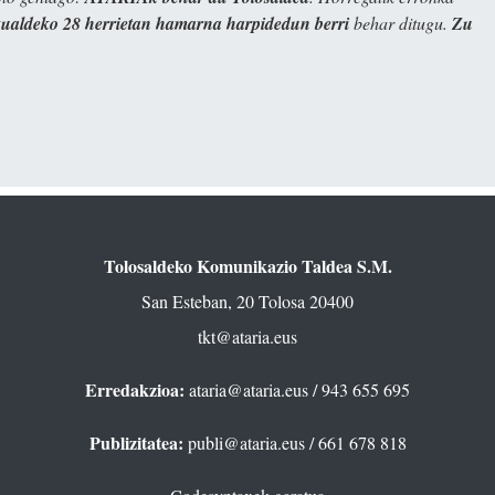
kualdeko 28 herrietan hamarna harpidedun berri
behar ditugu.
Zu
Tolosaldeko Komunikazio Taldea S.M.
San Esteban, 20 Tolosa 20400
tkt@ataria.eus
Erredakzioa:
ataria@ataria.eus
/ 943 655 695
Publizitatea:
publi@ataria.eus
/ 661 678 818