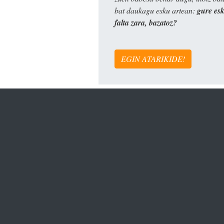
bat daukagu esku artean:
gure es
falta zara, bazatoz?
EGIN ATARIKIDE!