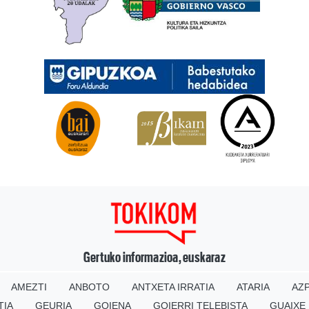
Gertuko informazioa, euskaraz
AMEZTI
ANBOTO
ANTXETA IRRATIA
ATARIA
AZP
TIA
GEURIA
GOIENA
GOIERRI TELEBISTA
GUAIXE