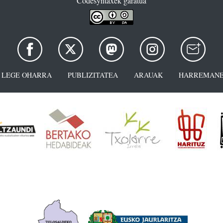
Codesyntaxek garatua
LEGE OHARRA
PUBLIZITATEA
ARAUAK
HARREMANE