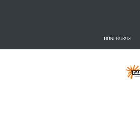
HONI BURUZ