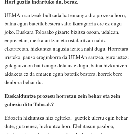
Hori guztia indartuko du, beraz.
UEMAn sartzeak bultzada bat emango dio prozesu horri,
baina egun batetik bestera salto ikaragarria ere ez dugu
joko. Euskara Tolosako gizarte bizitza osoan, udalean,
enpresetan, merkataritzan eta ostalaritzan nahiz
elkarteetan, hizkuntza nagusia izatea nahi dugu. Horretara
iristeko, pauso eraginkorra da UEMAn sartzea, gure ustez;
guk gauza on bat izango dela uste dugu, baina hizkuntzen
aldaketa ez da ematen egun batetik bestera, horrek bere
denbora behar du.
Euskalduntze prozesu horretan zein behar eta zein
gabezia ditu Tolosak?
Edozein hizkuntza hitz egiteko, guztiek ulertu egin behar
dute, gutxienez, hizkuntza hori. Elebitasun pasiboa,