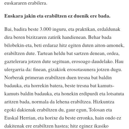
euskararen erabilera.
Euskara jakin eta erabiltzen ez duenik ere bada.
Bai, badira beste 3.000 inguru, eta praktikan, erdaldunak
dira beren bizitzaren zatirik handienean. Behar bada
bilobekin-eta, beti erdaraz hitz egiten duten aiton-amonek,
erabiltzen dute. Tartean heldu bat sartzen denean, ordea,
gaztelerara jotzen dute segituan, erosoago daudelako. Hau
ulergarria da: finean, gizakiok erosotasunera jotzen dugu.
Norberak primeran erabiltzen duen tresna bat baldin
badauka, eta horrekin batera, beste tresna bat kamuts-
kamuts baldin badauka, eta honekin erdipurdi eta lotsatuta
aritzen bada, normala da lehena erabiltzea. Hizkuntza
egoki dakienak erabiltzen du, gaur egun, Tolosan eta
Euskal Herrian, eta horixe da beste erronka, hain ondo ez
dakitenak ere erabiltzen hastea; hitz eginez ikasiko