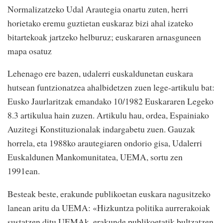
Normalizatzeko Udal Arautegia onartu zuten, herri
horietako eremu guztietan euskaraz bizi ahal izateko
bitartekoak jartzeko helburuz; euskararen arnasguneen
mapa osatuz
Lehenago ere bazen, udalerri euskaldunetan euskara
hutsean funtzionatzea ahalbidetzen zuen lege-artikulu bat:
Eusko Jaurlaritzak emandako 10/1982 Euskararen Legeko
8.3 artikulua hain zuzen. Artikulu hau, ordea, Espainiako
Auzitegi Konstituzionalak indargabetu zuen. Gauzak
horrela, eta 1988ko arautegiaren ondorio gisa, Udalerri
Euskaldunen Mankomunitatea, UEMA, sortu zen
1991ean.
Besteak beste, erakunde publikoetan euskara nagusitzeko
lanean aritu da UEMA: «Hizkuntza politika aurrerakoiak
sustatzen ditu UEMAk, erakunde publikoetatik bultzatzen