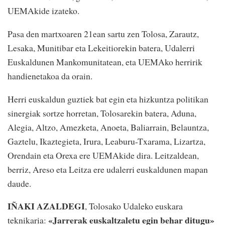
UEMAkide izateko.
Pasa den martxoaren 21ean sartu zen Tolosa, Zarautz,
Lesaka, Munitibar eta Lekeitiorekin batera, Udalerri
Euskaldunen Mankomunitatean, eta UEMAko herririk
handienetakoa da orain.
Herri euskaldun guztiek bat egin eta hizkuntza politikan
sinergiak sortze horretan, Tolosarekin batera, Aduna,
Alegia, Altzo, Amezketa, Anoeta, Baliarrain, Belauntza,
Gaztelu, Ikaztegieta, Irura, Leaburu-Txarama, Lizartza,
Orendain eta Orexa ere UEMAkide dira. Leitzaldean,
berriz, Areso eta Leitza ere udalerri euskaldunen mapan
daude.
IÑAKI AZALDEGI
, Tolosako Udaleko euskara
«Jarrerak euskaltzaletu egin behar ditugu»
teknikaria: