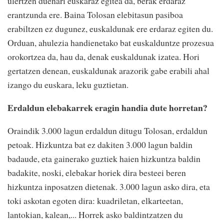
ulertzen duenari euskaraz egitea da, berak erdaraz
erantzunda ere. Baina Tolosan elebitasun pasiboa
erabiltzen ez dugunez, euskaldunak ere erdaraz egiten du.
Orduan, ahulezia handienetako bat euskalduntze prozesua
orokortzea da, hau da, denak euskaldunak izatea. Hori
gertatzen denean, euskaldunak arazorik gabe erabili ahal
izango du euskara, leku guztietan.
Erdaldun elebakarrek eragin handia dute horretan?
Oraindik 3.000 lagun erdaldun ditugu Tolosan, erdaldun
petoak. Hizkuntza bat ez dakiten 3.000 lagun baldin
badaude, eta gainerako guztiek haien hizkuntza baldin
badakite, noski, elebakar horiek dira besteei beren
hizkuntza inposatzen dietenak. 3.000 lagun asko dira, eta
toki askotan egoten dira: kuadriletan, elkarteetan,
lantokian, kalean,... Horrek asko baldintzatzen du