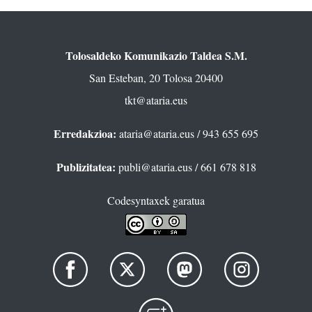
Tolosaldeko Komunikazio Taldea S.M.
San Esteban, 20 Tolosa 20400
tkt@ataria.eus
Erredakzioa:
ataria@ataria.eus
/ 943 655 695
Publizitatea:
publi@ataria.eus
/ 661 678 818
Codesyntaxek garatua