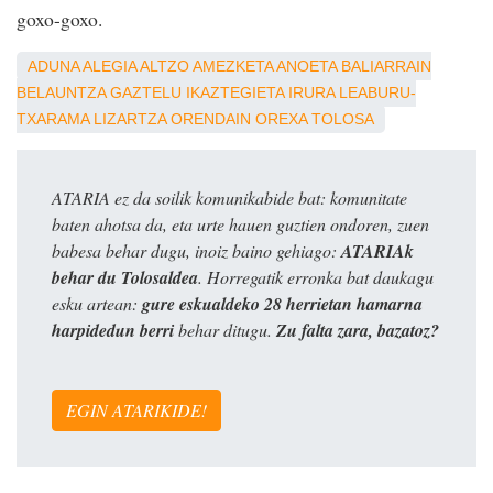
goxo-goxo.
ADUNA
ALEGIA
ALTZO
AMEZKETA
ANOETA
BALIARRAIN
BELAUNTZA
GAZTELU
IKAZTEGIETA
IRURA
LEABURU-
TXARAMA
LIZARTZA
ORENDAIN
OREXA
TOLOSA
ATARIA ez da soilik komunikabide bat: komunitate
baten ahotsa da, eta urte hauen guztien ondoren, zuen
babesa behar dugu, inoiz baino gehiago:
ATARIAk
behar du Tolosaldea
. Horregatik erronka bat daukagu
esku artean:
gure eskualdeko 28 herrietan hamarna
harpidedun berri
behar ditugu.
Zu falta zara, bazatoz?
EGIN ATARIKIDE!