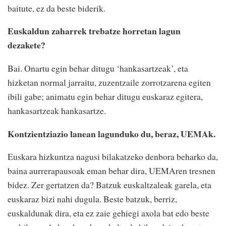
baitute, ez da beste biderik.
Euskaldun zaharrek trebatze horretan lagun
dezakete?
Bai. Onartu egin behar ditugu ‘hankasartzeak’, eta
hizketan normal jarraitu, zuzentzaile zorrotzarena egiten
ibili gabe; animatu egin behar ditugu euskaraz egitera,
hankasartzeak hankasartze.
Kontzientziazio lanean lagunduko du, beraz, UEMAk.
Euskara hizkuntza nagusi bilakatzeko denbora beharko da,
baina aurrerapausoak eman behar dira, UEMAren tresnen
bidez. Zer gertatzen da? Batzuk euskaltzaleak garela, eta
euskaraz bizi nahi dugula. Beste batzuk, berriz,
euskaldunak dira, eta ez zaie gehiegi axola bat edo beste