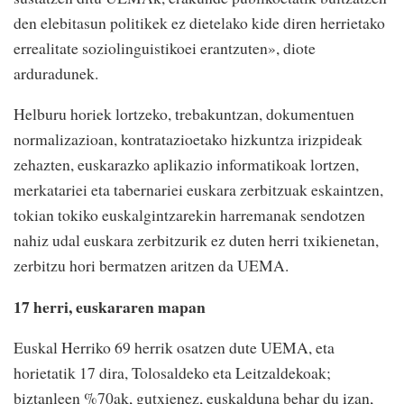
den elebitasun politikek ez dietelako kide diren herrietako
errealitate soziolinguistikoei erantzuten», diote
arduradunek.
Helburu horiek lortzeko, trebakuntzan, dokumentuen
normalizazioan, kontratazioetako hizkuntza irizpideak
zehazten, euskarazko aplikazio informatikoak lortzen,
merkatariei eta tabernariei euskara zerbitzuak eskaintzen,
tokian tokiko euskalgintzarekin harremanak sendotzen
nahiz udal euskara zerbitzurik ez duten herri txikienetan,
zerbitzu hori bermatzen aritzen da UEMA.
17 herri, euskararen mapan
Euskal Herriko 69 herrik osatzen dute UEMA, eta
horietatik 17 dira, Tolosaldeko eta Leitzaldekoak;
biztanleen %70ak, gutxienez, euskalduna behar du izan,