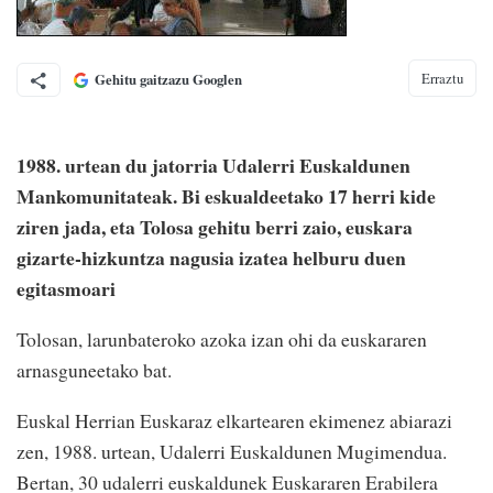
Erraztu
Gehitu gaitzazu Googlen
1988. urtean du jatorria Udalerri Euskaldunen
Mankomunitateak. Bi eskualdeetako 17 herri kide
ziren jada, eta Tolosa gehitu berri zaio, euskara
gizarte-hizkuntza nagusia izatea helburu duen
egitasmoari
Tolosan, larunbateroko azoka izan ohi da euskararen
arnasguneetako bat.
Euskal Herrian Euskaraz elkartearen ekimenez abiarazi
zen, 1988. urtean, Udalerri Euskaldunen Mugimendua.
Bertan, 30 udalerri euskaldunek Euskararen Erabilera