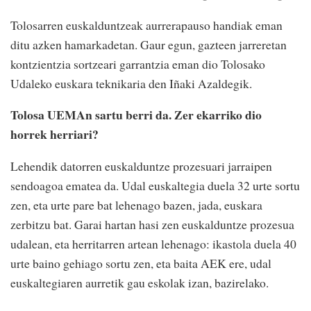
Tolosarren euskalduntzeak aurrerapauso handiak eman
ditu azken hamarkadetan. Gaur egun, gazteen jarreretan
kontzientzia sortzeari garrantzia eman dio Tolosako
Udaleko euskara teknikaria den Iñaki Azaldegik.
Tolosa UEMAn sartu berri da. Zer ekarriko dio
horrek herriari?
Lehendik datorren euskalduntze prozesuari jarraipen
sendoagoa ematea da. Udal euskaltegia duela 32 urte sortu
zen, eta urte pare bat lehenago bazen, jada, euskara
zerbitzu bat. Garai hartan hasi zen euskalduntze prozesua
udalean, eta herritarren artean lehenago: ikastola duela 40
urte baino gehiago sortu zen, eta baita AEK ere, udal
euskaltegiaren aurretik gau eskolak izan, bazirelako.