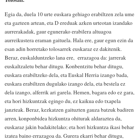
Egia da, duela 10 urte euskara gehiago erabiltzen zela ume
eta gazteen artean, eta D ereduak azken urteotan izandako
aurrerakadak, gaur egunerako erabilera altuagoa
aurreikustera eraman gaituela. Hala ere, gaur egun ezin da
esan adin horretako tolosarrek euskaraz ez dakitenik.
Beraz, euskalduntzeko lana ere, errazagoa da: jarrerak
euskaltzaletu behar ditugu. Konbentzitu behar ditugu,
euskara erabiltzeko dela, eta Euskal Herria izango bada,
euskara erabiltzen dugulako izango dela, eta bestela ez
dela izango, alferrik ari garela. Hemen, bagara edo ez gara,
eta hori hizkuntzak egingo du, ez kaikua edo txapela
janzteak. Beraz, kezkatzen gaituzten gauza batzuk badiren
arren, konponbidea hizkuntza ohiturak aldaraztea da,
euskaraz jakin badakitelako; eta hori hizkuntza ikasi behar
izatea baino errazagoa da. Gurera ekarri behar ditugu,