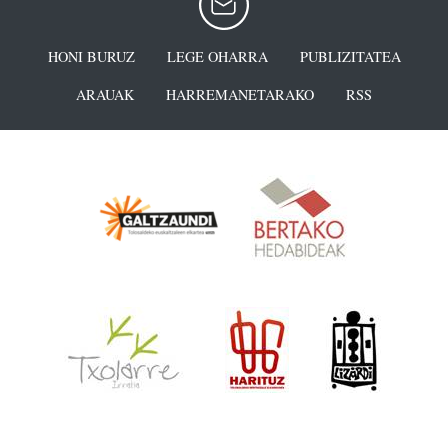
HONI BURUZ
LEGE OHARRA
PUBLIZITATEA
ARAUAK
HARREMANETARAKO
RSS