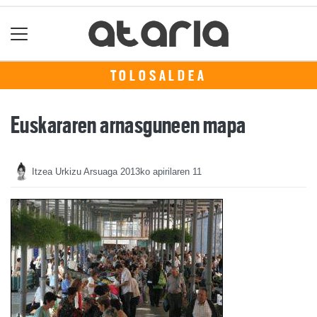
TOLOSALDEA
Euskararen arnasguneen mapa
Itzea Urkizu Arsuaga
2013ko apirilaren 11