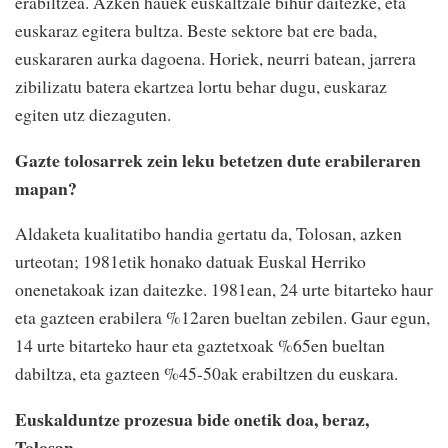
erabiltzea. Azken hauek euskaltzale bihur daitezke, eta
euskaraz egitera bultza. Beste sektore bat ere bada,
euskararen aurka dagoena. Horiek, neurri batean, jarrera
zibilizatu batera ekartzea lortu behar dugu, euskaraz
egiten utz diezaguten.
Gazte tolosarrek zein leku betetzen dute erabileraren
mapan?
Aldaketa kualitatibo handia gertatu da, Tolosan, azken
urteotan; 1981etik honako datuak Euskal Herriko
onenetakoak izan daitezke. 1981ean, 24 urte bitarteko haur
eta gazteen erabilera %12aren bueltan zebilen. Gaur egun,
14 urte bitarteko haur eta gaztetxoak %65en bueltan
dabiltza, eta gazteen %45-50ak erabiltzen du euskara.
Euskalduntze prozesua bide onetik doa, beraz,
Tolosan.