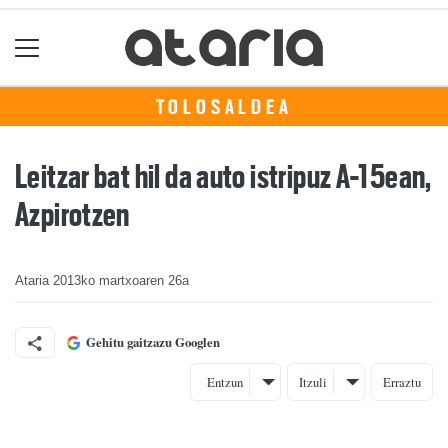
TOLOSALDEA
Leitzar bat hil da auto istripuz A-15ean,
Azpirotzen
Ataria
2013ko martxoaren 26a
Gehitu gaitzazu Googlen
Entzun
Itzuli
Erraztu