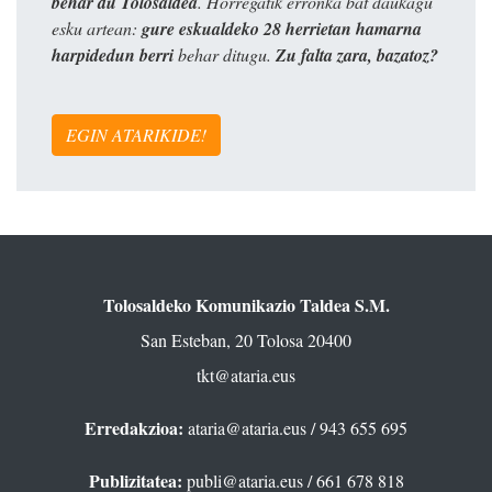
behar du Tolosaldea
. Horregatik erronka bat daukagu
esku artean:
gure eskualdeko 28 herrietan hamarna
harpidedun berri
behar ditugu.
Zu falta zara, bazatoz?
EGIN ATARIKIDE!
Tolosaldeko Komunikazio Taldea S.M.
San Esteban, 20 Tolosa 20400
tkt@ataria.eus
Erredakzioa:
ataria@ataria.eus
/ 943 655 695
Publizitatea:
publi@ataria.eus
/ 661 678 818