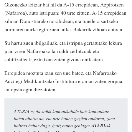
Gizonezko leitzar bat hil da A-15 errepidean, Azpirotzen
(Nafarroa), auto istripuan; 40 urte zituen. A-15 errepidean
zihoan Donostiarako norabidean, eta tunelera sartzeko
hormaren aurka egin zuen talka. Bakarrik zihoan autoan.
Su hartu zuen ibilgailuak, eta istripua gertatutako lekura
joan ziren Nafarroako larrialdi zerbitzuak eta
suhiltzaileak; ezin izan zuten gizona onik atera.
Errepidea moztuta izan zen une batez, eta Nafarroako
Auzitegi Medikuntzako Institutura eraman zuten gorpua,
autopsia egin diezaioten.
ATARIA ez da soilik komunikabide bat: komunitate
baten ahotsa da, eta urte hauen guztien ondoren, zuen
babesa behar dugu, inoiz baino gehiago:
ATARIAk