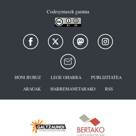
Codesyntaxek garatua
HONI BURUZ
LEGE OHARRA
PUBLIZITATEA
ARAUAK
HARREMANETARAKO
RSS