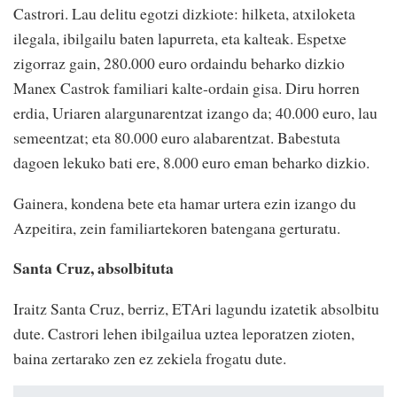
Castrori. Lau delitu egotzi dizkiote: hilketa, atxiloketa
ilegala, ibilgailu baten lapurreta, eta kalteak. Espetxe
zigorraz gain, 280.000 euro ordaindu beharko dizkio
Manex Castrok familiari kalte-ordain gisa. Diru horren
erdia, Uriaren alargunarentzat izango da; 40.000 euro, lau
semeentzat; eta 80.000 euro alabarentzat. Babestuta
dagoen lekuko bati ere, 8.000 euro eman beharko dizkio.
Gainera, kondena bete eta hamar urtera ezin izango du
Azpeitira, zein familiartekoren batengana gerturatu.
Santa Cruz, absolbituta
Iraitz Santa Cruz, berriz, ETAri lagundu izatetik absolbitu
dute. Castrori lehen ibilgailua uztea leporatzen zioten,
baina zertarako zen ez zekiela frogatu dute.