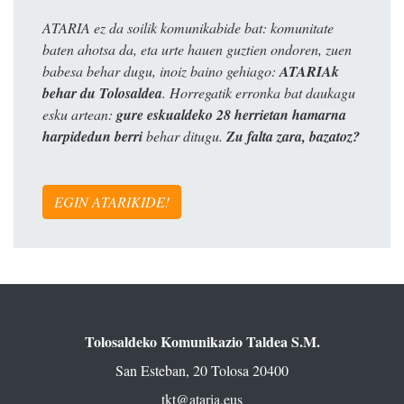
ATARIA ez da soilik komunikabide bat: komunitate
baten ahotsa da, eta urte hauen guztien ondoren, zuen
babesa behar dugu, inoiz baino gehiago:
ATARIAk
behar du Tolosaldea
. Horregatik erronka bat daukagu
esku artean:
gure eskualdeko 28 herrietan hamarna
harpidedun berri
behar ditugu.
Zu falta zara, bazatoz?
EGIN ATARIKIDE!
Tolosaldeko Komunikazio Taldea S.M.
San Esteban, 20 Tolosa 20400
tkt@ataria.eus