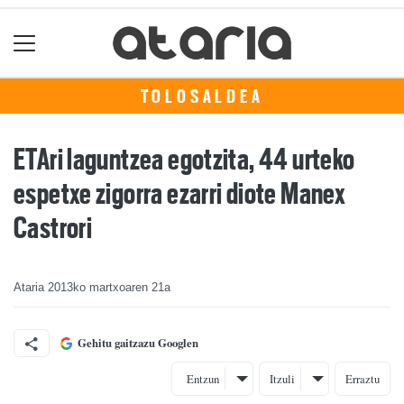
TOLOSALDEA
ETAri laguntzea egotzita, 44 urteko
espetxe zigorra ezarri diote Manex
Castrori
Ataria
2013ko martxoaren 21a
Gehitu gaitzazu Googlen
Entzun
Itzuli
Erraztu