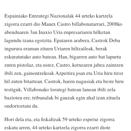
Espainiako Entzutegi Nazionalak 44 urteko kartzela
zigorra ezarri dio Manex Castro billabonatarrari, 2008ko
abenduaren 3an Inaxio Uria enpresariaren hilketan
lagundu izana egotzita. Epaiaren arabera, Castrok Deba
ingurura eraman zituen Uriaren hiltzaileak, berak
eskuratutako auto batean. Han, bigarren auto bat lapurtu
zuten pistolaz, eta ustez, Castro, kotxearen jabea zaintzen
ibili zen, gainontzekoak Azpeitira joan eta Uria hiru tiroz
hil zuten bitartean. Castrok, haren nagusiak eta beste hiru
testiguk, Villabonako lorategi batean lanean ibili zela
bazioten ere, tribunalak bi gauzak egin ahal izan zituela
ondorioztatu du.
Hori dela eta, eta fiskaltzak 59 urteko espetxe zigorra
eskatu arren, 44 urteko kartzela zigorra ezarri diote