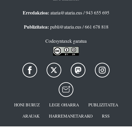
Erredakzioa:
ataria@ataria.eus
/ 943 655 695
Publizitatea:
publi@ataria.eus
/ 661 678 818
Codesyntaxek garatua
HONI BURUZ
LEGE OHARRA
PUBLIZITATEA
ARAUAK
HARREMANETARAKO
RSS