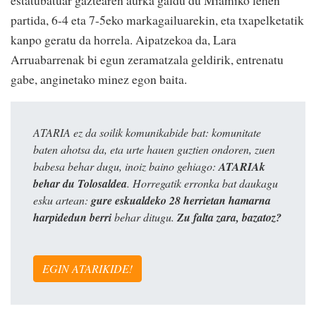
estatubatuar gaztearen aurka galdu du Miamiko lehen
partida, 6-4 eta 7-5eko markagailuarekin, eta txapelketatik
kanpo geratu da horrela. Aipatzekoa da, Lara
Arruabarrenak bi egun zeramatzala geldirik, entrenatu
gabe, anginetako minez egon baita.
ATARIA ez da soilik komunikabide bat: komunitate
baten ahotsa da, eta urte hauen guztien ondoren, zuen
babesa behar dugu, inoiz baino gehiago:
ATARIAk
behar du Tolosaldea
. Horregatik erronka bat daukagu
esku artean:
gure eskualdeko 28 herrietan hamarna
harpidedun berri
behar ditugu.
Zu falta zara, bazatoz?
EGIN ATARIKIDE!