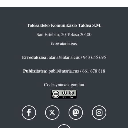
Tolosaldeko Komunikazio Taldea S.M.
San Esteban, 20 Tolosa 20400
tkt@ataria.eus
Erredakzioa:
ataria@ataria.eus
/ 943 655 695
Publizitatea:
publi@ataria.eus
/ 661 678 818
Codesyntaxek garatua