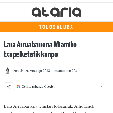
TOLOSALDEA
Lara Arruabarrena Miamiko
txapelketatik kanpo
Itzea Urkizu Arsuaga
2013ko martxoaren 20a
Erraztu
Gehitu gaitzazu Googlen
Lara Arruabarrena tenislari tolosarrak, Allie Kiick