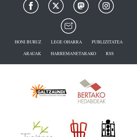
HONI BURUZ
LEGE OHARRA
PUBLIZITATEA
ARAUAK
HARREMANETARAKO
RSS