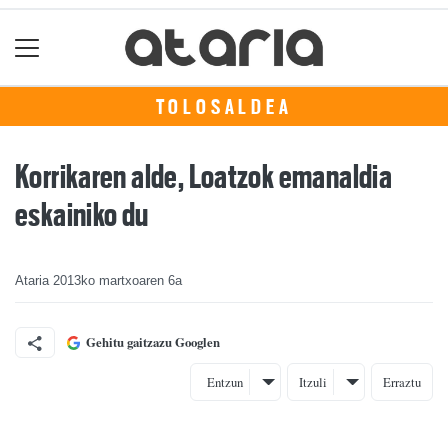
TOLOSALDEA
Korrikaren alde, Loatzok emanaldia
eskainiko du
Ataria
2013ko martxoaren 6a
Gehitu gaitzazu Googlen
Entzun
Itzuli
Erraztu