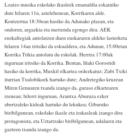
Loatzo musika eskolako ikasleek emanaldia eskainiko
dute hilaren 11n, astelehenean, Korrikaren alde.
Kontzertua 18:30ean hasiko da Adunako plazan, eta
ondoren, argazkia eta merienda egongo dira. AEK
euskaltegiak antolatzen duen euskararen aldeko lasterketa
hilaren 14an iritsiko da eskualdera, eta Adunan, 15:00etan
Korrika Ttikia antolatu du eskolak. Herrira 17:00ak
inguruan iritsiko da Korrika. Bentan, Iñaki Gorostidi
hasiko da korrika, Muxkil elkartea ordezkatuz; Zubi Txiki
iturrian Txulobikoek hartuko dute; Andretegiko kruzean
Miren Genuaren txanda izango da, guraso elkartearen
izenean; hilerri inguruan, Arantxa Aburuza ezker
abertzaleko kideak hartuko du lekukoa; Giburuko
biribilgunean, eskolako ikasle eta irakasleak izango dira
protagonista, eta Uztartzako biribilgunean, udalaren eta
gazteen txanda izango da.