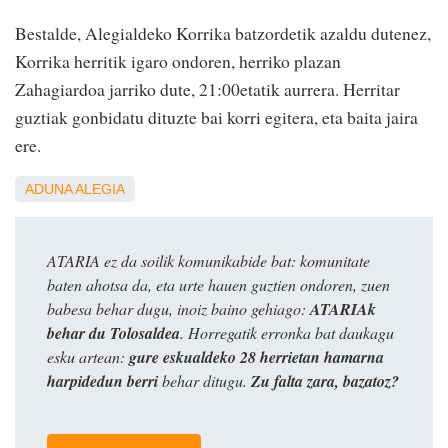
Bestalde, Alegialdeko Korrika batzordetik azaldu dutenez,
Korrika herritik igaro ondoren, herriko plazan
Zahagiardoa jarriko dute, 21:00etatik aurrera. Herritar
guztiak gonbidatu dituzte bai korri egitera, eta baita jaira
ere.
ADUNA
ALEGIA
ATARIA ez da soilik komunikabide bat: komunitate
baten ahotsa da, eta urte hauen guztien ondoren, zuen
babesa behar dugu, inoiz baino gehiago:
ATARIAk
behar du Tolosaldea
. Horregatik erronka bat daukagu
esku artean:
gure eskualdeko 28 herrietan hamarna
harpidedun berri
behar ditugu.
Zu falta zara, bazatoz?