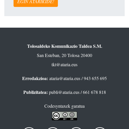
EGIN ATARIKIDE!
Tolosaldeko Komunikazio Taldea S.M.
San Esteban, 20 Tolosa 20400
tkt@ataria.eus
Erredakzioa:
ataria@ataria.eus
/ 943 655 695
Publizitatea:
publi@ataria.eus
/ 661 678 818
Codesyntaxek garatua