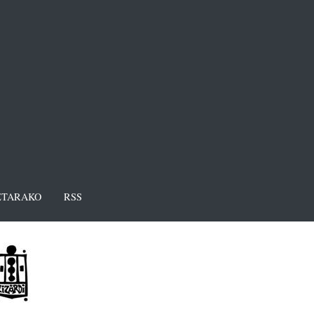
TARAKO
RSS