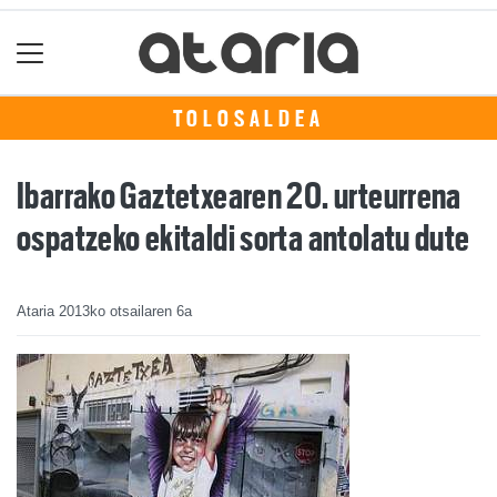
TOLOSALDEA
Ibarrako Gaztetxearen 20. urteurrena
ospatzeko ekitaldi sorta antolatu dute
Ataria
2013ko otsailaren 6a