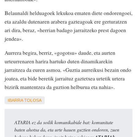
Belaunaldi helduagoek lekukoa ematen diete ondorengoei,
eta azaldu dutenaren arabera gazteagoak ere gerturatzen
ari dira, beraz, «herrian badago jarraitzeko prest dagoen
jendea».
Aurrera begira, berriz, «gogotsu» daude, eta aurten
urteurrenaren harira hartuko duten dinamikarekin
jarraitzea da euren asmoa. «Guztia aurreikusi bezain ondo
joatea, eta bide beretik jarraituz gaztetxea urtetik urtera
bizirik mantentzea da guztion helburua eta nahia».
IBARRA
TOLOSA
ATARIA ez da soilik komunikabide bat: komunitate
baten ahotsa da, eta urte hauen guztien ondoren, zuen
babesa behar dugu, inoiz baino gehiago:
ATARIAk