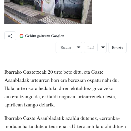
Gehitu gaitzazu Googlen
Entzun
Itzuli
Erraztu
Ibarrako Gaztetxeak 20 urte bete ditu, eta Gazte
Asanbladak urteurren hori era berezian ospatu nahi du.
Hala, urte osora hedatuko diren ekitaldiez gozatzeko
aukera izango da, ekitaldi nagusia, urteurreneko festa,
apirilean izango delarik.
Ibarrako Gazte Asanbladatik azaldu dutenez, «erronka»
moduan hartu dute urteurrena: «Urtero antolatu ohi ditugu