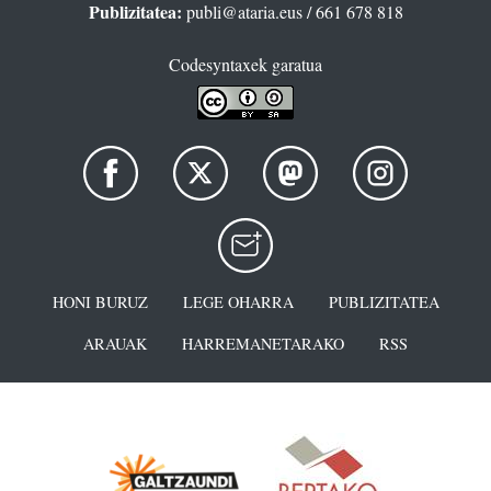
Publizitatea:
publi@ataria.eus
/ 661 678 818
Codesyntaxek garatua
HONI BURUZ
LEGE OHARRA
PUBLIZITATEA
ARAUAK
HARREMANETARAKO
RSS