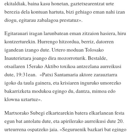
ekitaldiak, baina kasu honetan, gaztetxearentzat urte
berezia dela kontuan hartuta, bizi gehiago eman nahi izan
diogu, egitarau zabalagoa prestatuz».
Egitarauari iragan larunbatean eman zitzaion hasiera, hiru
kontzerturekin. Hurrengo hitzordua, berriz, datorren
igandean izango dute. Urtero moduan Tolosako
Inauterietara joango dira mozorroturik. Bestalde,
otsailaren 15erako Aktibo toxikoa antzezlana aurreikusi
dute, 19:31ean. «Patxi Santamaria aktore zarauztarra
igoko da taula gainera, eta krisiaren inguruko umorezko
bakarrizketa modukoa egingo du, dantza, mimoa edo
klowna uztartuz».
Martxorako Subegi elkartearekin batera elkarlanean festa
egun bat antolatu dute, eta apirilerako aurreikusi dute 20.
urteurrena ospatzeko jaia. «Seguruenik bazkari bat egingo