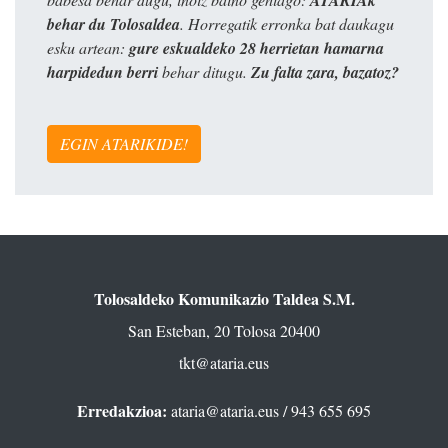
behar du Tolosaldea
. Horregatik erronka bat daukagu
esku artean:
gure eskualdeko 28 herrietan hamarna
harpidedun berri
behar ditugu.
Zu falta zara, bazatoz?
EGIN ATARIKIDE!
Tolosaldeko Komunikazio Taldea S.M.
San Esteban, 20 Tolosa 20400
tkt@ataria.eus
Erredakzioa:
ataria@ataria.eus
/ 943 655 695