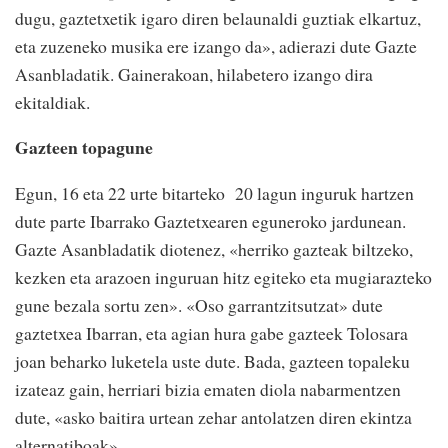
dugu, gaztetxetik igaro diren belaunaldi guztiak elkartuz,
eta zuzeneko musika ere izango da», adierazi dute Gazte
Asanbladatik. Gainerakoan, hilabetero izango dira
ekitaldiak.
Gazteen topagune
Egun, 16 eta 22 urte bitarteko 20 lagun inguruk hartzen
dute parte Ibarrako Gaztetxearen eguneroko jardunean.
Gazte Asanbladatik diotenez, «herriko gazteak biltzeko,
kezken eta arazoen inguruan hitz egiteko eta mugiarazteko
gune bezala sortu zen». «Oso garrantzitsutzat» dute
gaztetxea Ibarran, eta agian hura gabe gazteek Tolosara
joan beharko luketela uste dute. Bada, gazteen topaleku
izateaz gain, herriari bizia ematen diola nabarmentzen
dute, «asko baitira urtean zehar antolatzen diren ekintza
alternatiboak».