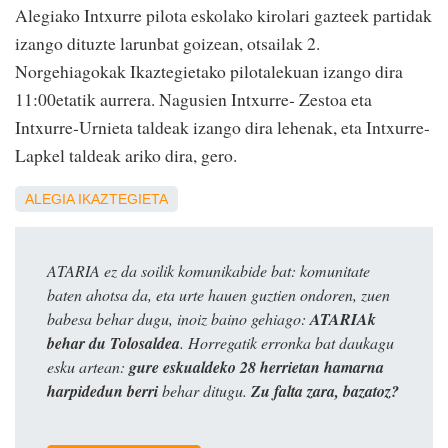
Alegiako Intxurre pilota eskolako kirolari gazteek partidak
izango dituzte larunbat goizean, otsailak 2.
Norgehiagokak Ikaztegietako pilotalekuan izango dira
11:00etatik aurrera. Nagusien Intxurre- Zestoa eta
Intxurre-Urnieta taldeak izango dira lehenak, eta Intxurre-
Lapkel taldeak ariko dira, gero.
ALEGIA
IKAZTEGIETA
ATARIA ez da soilik komunikabide bat: komunitate
baten ahotsa da, eta urte hauen guztien ondoren, zuen
babesa behar dugu, inoiz baino gehiago:
ATARIAk
behar du Tolosaldea
. Horregatik erronka bat daukagu
esku artean:
gure eskualdeko 28 herrietan hamarna
harpidedun berri
behar ditugu.
Zu falta zara, bazatoz?