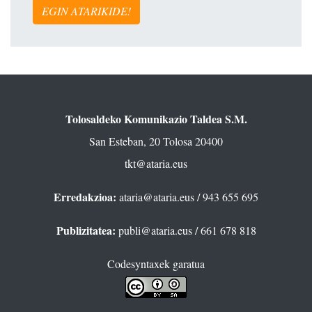
EGIN ATARIKIDE!
Tolosaldeko Komunikazio Taldea S.M.
San Esteban, 20 Tolosa 20400
tkt@ataria.eus
Erredakzioa:
ataria@ataria.eus
/ 943 655 695
Publizitatea:
publi@ataria.eus
/ 661 678 818
Codesyntaxek garatua