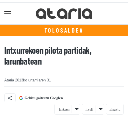
TOLOSALDEA
Intxurrekoen pilota partidak,
larunbatean
Ataria
2013ko urtarrilaren 31
Gehitu gaitzazu Googlen
Entzun
Itzuli
Erraztu