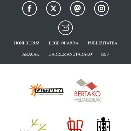
HONI BURUZ
LEGE OHARRA
PUBLIZITATEA
ARAUAK
HARREMANETARAKO
RSS