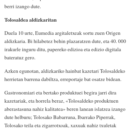
berri izango dute.
Tolosaldea aldizkaritan
Duela 10 urte, Eumedia argitaletxeak sortu zuen Origen
aldizkaria. Bi hilabetez behin plazaratzen dute, eta 40. 000
irakurle inguru ditu, papereko edizioa eta edizio digitala
bateratuz gero.
Azken egunotan, aldizkariko hainbat kazetari Tolosaldeko
herrietan barrena dabiltza, erreportaje bat osatze bidean.
Gastronomiari eta bertako produktuei begira jarri dira
kazetariak, eta horrela beraz, «Tolosaldeko produktuen
aberastasuna nahiz kalitatea» beren lanean islatzea izango
dute helburu; Tolosako Babarruna, Ibarrako Piperrak,
Tolosako teila eta zigarrotxoak, xaxuak nahiz txuletak