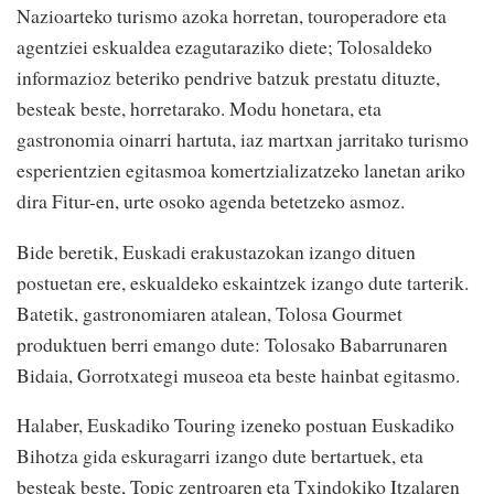
Nazioarteko turismo azoka horretan, touroperadore eta
agentziei eskualdea ezagutaraziko diete; Tolosaldeko
informazioz beteriko pendrive batzuk prestatu dituzte,
besteak beste, horretarako. Modu honetara, eta
gastronomia oinarri hartuta, iaz martxan jarritako turismo
esperientzien egitasmoa komertzializatzeko lanetan ariko
dira Fitur-en, urte osoko agenda betetzeko asmoz.
Bide beretik, Euskadi erakustazokan izango dituen
postuetan ere, eskualdeko eskaintzek izango dute tarterik.
Batetik, gastronomiaren atalean, Tolosa Gourmet
produktuen berri emango dute: Tolosako Babarrunaren
Bidaia, Gorrotxategi museoa eta beste hainbat egitasmo.
Halaber, Euskadiko Touring izeneko postuan Euskadiko
Bihotza gida eskuragarri izango dute bertartuek, eta
besteak beste, Topic zentroaren eta Txindokiko Itzalaren