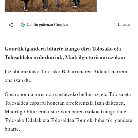
Erraztu
Gehitu gaitzazu Googlen
Gaurtik igandera bitarte izango dira Tolosako eta
Tolosaldeko ordezkariak, Madrilgo turismo azokan
Iaz abiarazitako Tolosako Babarrunaren Bidaiak harrera
ona izan du.
Gastronomia turismoa sustatzeko helburuz, eta Tolosa eta
Tolosaldea esparru honetan erreferentzia izan daitezen,
Madrilgo Fitur erakustazokan beren txokoa izango dute
Tolosako Udalak eta Tolosaldea Tour-ek, bihartik igandera
bitarte.