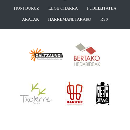
HONI BURUZ
LEGE OHARRA
PUBLIZITATEA
ARAUAK
HARREMANETARAKO
RSS