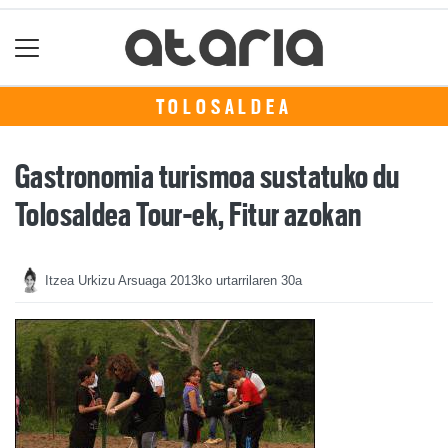
TOLOSALDEA
Gastronomia turismoa sustatuko du
Tolosaldea Tour-ek, Fitur azokan
Itzea Urkizu Arsuaga
2013ko urtarrilaren 30a