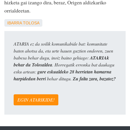
hizketa gai izango dira, beraz, Origen aldizkariko
orrialdeetan.
IBARRA
TOLOSA
ATARIA ez da soilik komunikabide bat: komunitate
baten ahotsa da, eta urte hauen guztien ondoren, zuen
babesa behar dugu, inoiz baino gehiago:
ATARIAk
behar du Tolosaldea
. Horregatik erronka bat daukagu
esku artean:
gure eskualdeko 28 herrietan hamarna
harpidedun berri
behar ditugu.
Zu falta zara, bazatoz?
EGIN ATARIKIDE!