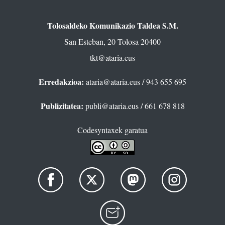
Tolosaldeko Komunikazio Taldea S.M.
San Esteban, 20 Tolosa 20400
tkt@ataria.eus
Erredakzioa:
ataria@ataria.eus
/ 943 655 695
Publizitatea:
publi@ataria.eus
/ 661 678 818
Codesyntaxek garatua