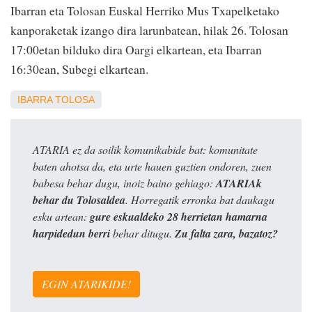
Ibarran eta Tolosan Euskal Herriko Mus Txapelketako
kanporaketak izango dira larunbatean, hilak 26. Tolosan
17:00etan bilduko dira Oargi elkartean, eta Ibarran
16:30ean, Subegi elkartean.
IBARRA
TOLOSA
ATARIA ez da soilik komunikabide bat: komunitate
baten ahotsa da, eta urte hauen guztien ondoren, zuen
babesa behar dugu, inoiz baino gehiago:
ATARIAk
behar du Tolosaldea
. Horregatik erronka bat daukagu
esku artean:
gure eskualdeko 28 herrietan hamarna
harpidedun berri
behar ditugu.
Zu falta zara, bazatoz?
EGIN ATARIKIDE!