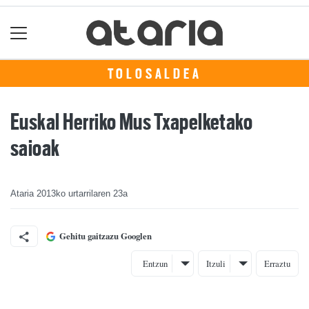
TOLOSALDEA
Euskal Herriko Mus Txapelketako
saioak
Ataria
2013ko urtarrilaren 23a
Gehitu gaitzazu Googlen
Entzun
Itzuli
Erraztu