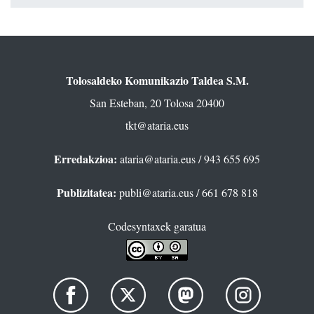
Tolosaldeko Komunikazio Taldea S.M.
San Esteban, 20 Tolosa 20400
tkt@ataria.eus
Erredakzioa:
ataria@ataria.eus
/ 943 655 695
Publizitatea:
publi@ataria.eus
/ 661 678 818
Codesyntaxek garatua