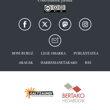
HONI BURUZ
LEGE OHARRA
PUBLIZITATEA
ARAUAK
HARREMANETARAKO
RSS