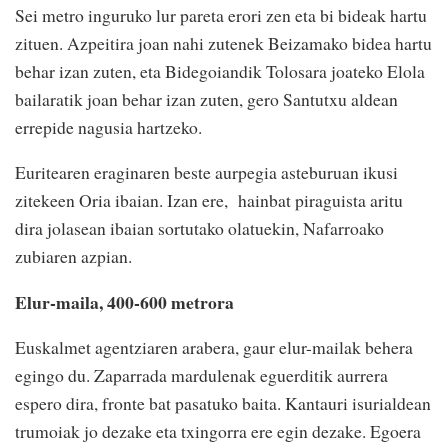
Sei metro inguruko lur pareta erori zen eta bi bideak hartu
zituen. Azpeitira joan nahi zutenek Beizamako bidea hartu
behar izan zuten, eta Bidegoiandik Tolosara joateko Elola
bailaratik joan behar izan zuten, gero Santutxu aldean
errepide nagusia hartzeko.
Euritearen eraginaren beste aurpegia asteburuan ikusi
zitekeen Oria ibaian. Izan ere, hainbat piraguista aritu
dira jolasean ibaian sortutako olatuekin, Nafarroako
zubiaren azpian.
Elur-maila, 400-600 metrora
Euskalmet agentziaren arabera, gaur elur-mailak behera
egingo du. Zaparrada mardulenak eguerditik aurrera
espero dira, fronte bat pasatuko baita. Kantauri isurialdean
trumoiak jo dezake eta txingorra ere egin dezake. Egoera