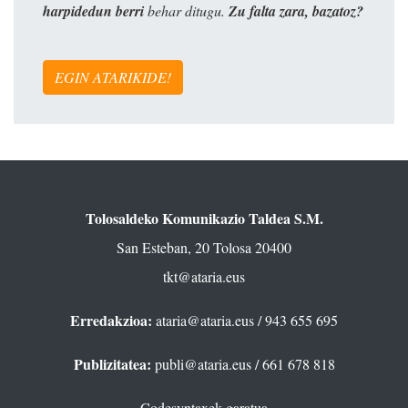
harpidedun berri
behar ditugu.
Zu falta zara, bazatoz?
EGIN ATARIKIDE!
Tolosaldeko Komunikazio Taldea S.M.
San Esteban, 20 Tolosa 20400
tkt@ataria.eus
Erredakzioa:
ataria@ataria.eus
/ 943 655 695
Publizitatea:
publi@ataria.eus
/ 661 678 818
Codesyntaxek garatua