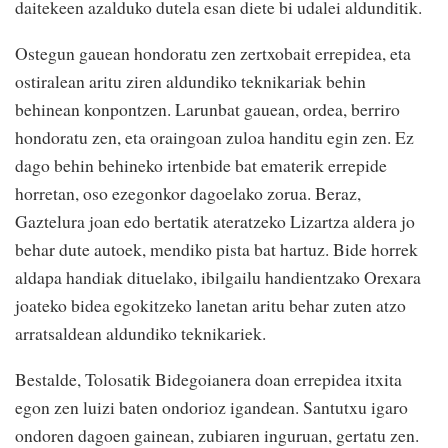
daitekeen azalduko dutela esan diete bi udalei aldunditik.
Ostegun gauean hondoratu zen zertxobait errepidea, eta
ostiralean aritu ziren aldundiko teknikariak behin
behinean konpontzen. Larunbat gauean, ordea, berriro
hondoratu zen, eta oraingoan zuloa handitu egin zen. Ez
dago behin behineko irtenbide bat ematerik errepide
horretan, oso ezegonkor dagoelako zorua. Beraz,
Gaztelura joan edo bertatik ateratzeko Lizartza aldera jo
behar dute autoek, mendiko pista bat hartuz. Bide horrek
aldapa handiak dituelako, ibilgailu handientzako Orexara
joateko bidea egokitzeko lanetan aritu behar zuten atzo
arratsaldean aldundiko teknikariek.
Bestalde, Tolosatik Bidegoianera doan errepidea itxita
egon zen luizi baten ondorioz igandean. Santutxu igaro
ondoren dagoen gainean, zubiaren inguruan, gertatu zen.