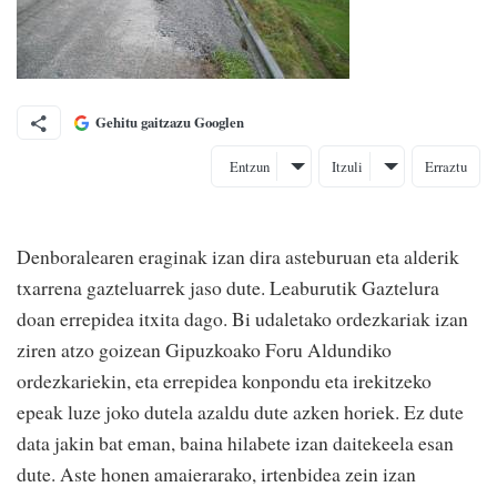
Gehitu gaitzazu Googlen
Entzun
Itzuli
Erraztu
Denboralearen eraginak izan dira asteburuan eta alderik
txarrena gazteluarrek jaso dute. Leaburutik Gaztelura
doan errepidea itxita dago. Bi udaletako ordezkariak izan
ziren atzo goizean Gipuzkoako Foru Aldundiko
ordezkariekin, eta errepidea konpondu eta irekitzeko
epeak luze joko dutela azaldu dute azken horiek. Ez dute
data jakin bat eman, baina hilabete izan daitekeela esan
dute. Aste honen amaierarako, irtenbidea zein izan