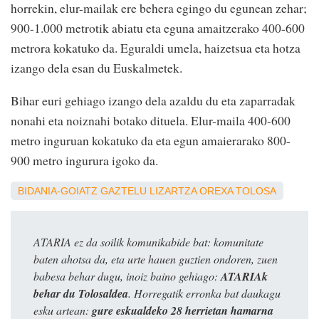
horrekin, elur-mailak ere behera egingo du egunean zehar;
900-1.000 metrotik abiatu eta eguna amaitzerako 400-600
metrora kokatuko da. Eguraldi umela, haizetsua eta hotza
izango dela esan du Euskalmetek.
Bihar euri gehiago izango dela azaldu du eta zaparradak
nonahi eta noiznahi botako dituela. Elur-maila 400-600
metro inguruan kokatuko da eta egun amaierarako 800-
900 metro ingurura igoko da.
BIDANIA-GOIATZ
GAZTELU
LIZARTZA
OREXA
TOLOSA
ATARIA ez da soilik komunikabide bat: komunitate
baten ahotsa da, eta urte hauen guztien ondoren, zuen
babesa behar dugu, inoiz baino gehiago:
ATARIAk
behar du Tolosaldea
. Horregatik erronka bat daukagu
esku artean:
gure eskualdeko 28 herrietan hamarna