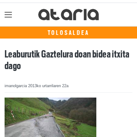
TOLOSALDEA
Leaburutik Gaztelura doan bidea itxita
dago
imanolgarcia
2013ko urtarrilaren 22a