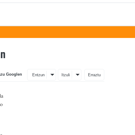
an
azu Googlen
Entzun
Itzuli
Erraztu
da
go
te