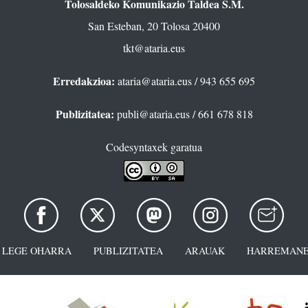
Tolosaldeko Komunikazio Taldea S.M.
San Esteban, 20 Tolosa 20400
tkt@ataria.eus
Erredakzioa:
ataria@ataria.eus
/ 943 655 695
Publizitatea:
publi@ataria.eus
/ 661 678 818
Codesyntaxek garatua
LEGE OHARRA
PUBLIZITATEA
ARAUAK
HARREMANE