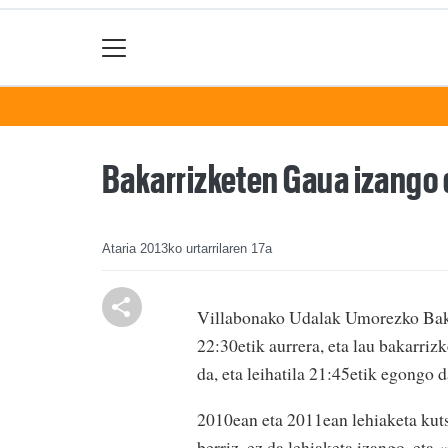
Bakarrizketen Gaua izango 
Ataria
2013ko urtarrilaren 17a
Villabonako Udalak Umorezko Baka
22:30etik aurrera, eta lau bakarriz
da, eta leihatila 21:45etik egongo da
2010ean eta 2011ean lehiaketa kuts
berriz, ez da lehiaketa izango, eta