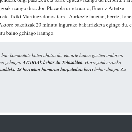
goak izango dira: Jon Plazaola urretxuarra, Eneritz Artetxe
 eta Txiki Martinez donostiarra. Aurkezle lanetan, berriz, Jone
 Aktore bakoitzak 20 minutu inguruko bakarrizketa egingo du, e
utu baino gehiago iraungo.
bat: komunitate baten ahotsa da, eta urte hauen guztien ondoren,
ino gehiago:
ATARIAk behar du Tolosaldea
. Horregatik erronka
kualdeko 28 herrietan hamarna harpidedun berri
behar ditugu.
Zu