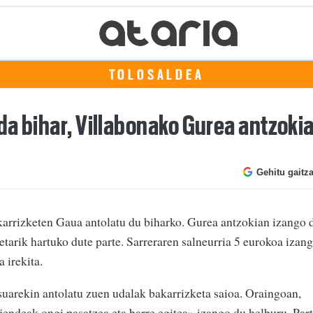
TOLOSALDEA
da bihar, Villabonako Gurea antzoki
Gehitu gaitz
rrizketen Gaua antolatu du biharko. Gurea antzokian izango 
ketarik hartuko dute parte. Sarreraren salneurria 5 eurokoa izan
 irekita.
uarekin antolatu zuen udalak bakarrizketa saioa. Oraingoan,
 «jendeak ongi pasatzea eta barre egitea» izango du helburu. Par