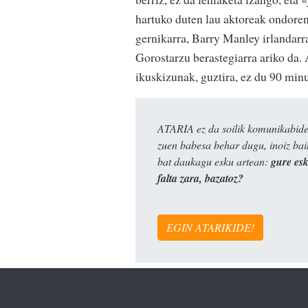
hartuko duten lau aktoreak ondoren
gernikarra, Barry Manley irlandarra
Gorostarzu berastegiarra ariko da.
ikuskizunak, guztira, ez du 90 min
ATARIA ez da soilik komunikabide 
zuen babesa behar dugu, inoiz ba
bat daukagu esku artean:
gure es
falta zara, bazatoz?
EGIN ATARIKIDE!