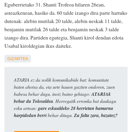
Eguberrietako 31. Shanti Trofeoa hilaren 26ean,
asteazkenean, hasiko da. 60 talde izango dira parte hartuko
dutenak: alebin mutilak 20 talde, alebin neskak 11 talde,
benjamin mutilak 26 talde eta benjamin neskak 3 talde
izango dira. Partiden egutegia, Shanti kirol dendan edota
Usabal kiroldegian ikus daiteke.
GIZARTEA
ATARIA ez da soilik komunikabide bat: komunitate
baten ahotsa da, eta urte hauen guztien ondoren, zuen
babesa behar dugu, inoiz baino gehiago:
ATARIAk
behar du Tolosaldea
. Horregatik erronka bat daukagu
esku artean:
gure eskualdeko 28 herrietan hamarna
harpidedun berri
behar ditugu.
Zu falta zara, bazatoz?