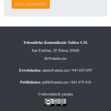
EGIN ATARIKIDE!
Tolosaldeko Komunikazio Taldea S.M.
San Esteban, 20 Tolosa 20400
tkt@ataria.eus
Erredakzioa:
ataria@ataria.eus
/ 943 655 695
Publizitatea:
publi@ataria.eus
/ 661 678 818
Codesyntaxek garatua