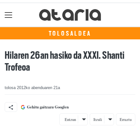
TOLOSALDEA
Hilaren 26an hasiko da XXXI. Shanti
Trofeoa
tolosa
2012ko abenduaren 21a
Gehitu gaitzazu Googlen
Entzun
Itzuli
Erraztu