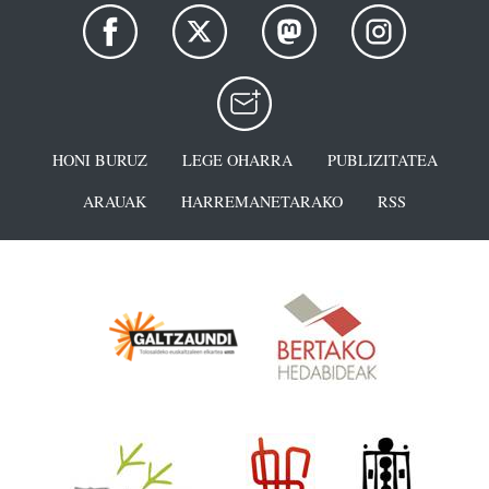
HONI BURUZ
LEGE OHARRA
PUBLIZITATEA
ARAUAK
HARREMANETARAKO
RSS