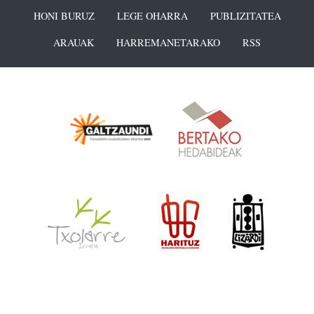
HONI BURUZ
LEGE OHARRA
PUBLIZITATEA
ARAUAK
HARREMANETARAKO
RSS