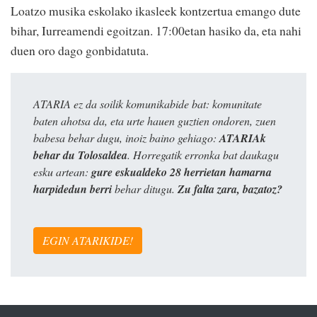
Loatzo musika eskolako ikasleek kontzertua emango dute
bihar, Iurreamendi egoitzan. 17:00etan hasiko da, eta nahi
duen oro dago gonbidatuta.
ATARIA ez da soilik komunikabide bat: komunitate
baten ahotsa da, eta urte hauen guztien ondoren, zuen
babesa behar dugu, inoiz baino gehiago:
ATARIAk
behar du Tolosaldea
. Horregatik erronka bat daukagu
esku artean:
gure eskualdeko 28 herrietan hamarna
harpidedun berri
behar ditugu.
Zu falta zara, bazatoz?
EGIN ATARIKIDE!