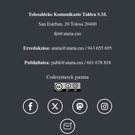
Tolosaldeko Komunikazio Taldea S.M.
San Esteban, 20 Tolosa 20400
tkt@ataria.eus
Erredakzioa:
ataria@ataria.eus
/ 943 655 695
Publizitatea:
publi@ataria.eus
/ 661 678 818
Codesyntaxek garatua