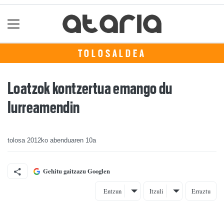
TOLOSALDEA
Loatzok kontzertua emango du
Iurreamendin
tolosa
2012ko abenduaren 10a
Gehitu gaitzazu Googlen
Entzun
Itzuli
Erraztu