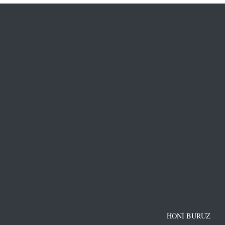
HONI BURUZ