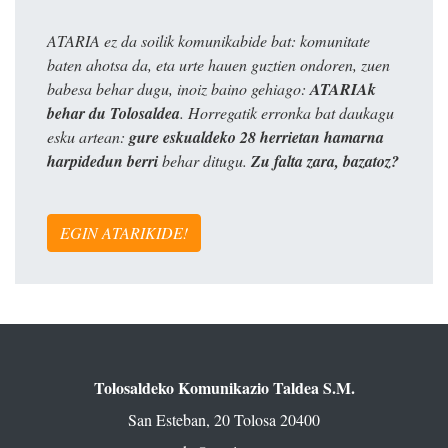
ATARIA ez da soilik komunikabide bat: komunitate
baten ahotsa da, eta urte hauen guztien ondoren, zuen
babesa behar dugu, inoiz baino gehiago:
ATARIAk
behar du Tolosaldea
. Horregatik erronka bat daukagu
esku artean:
gure eskualdeko 28 herrietan hamarna
harpidedun berri
behar ditugu.
Zu falta zara, bazatoz?
EGIN ATARIKIDE!
Tolosaldeko Komunikazio Taldea S.M.
San Esteban, 20 Tolosa 20400