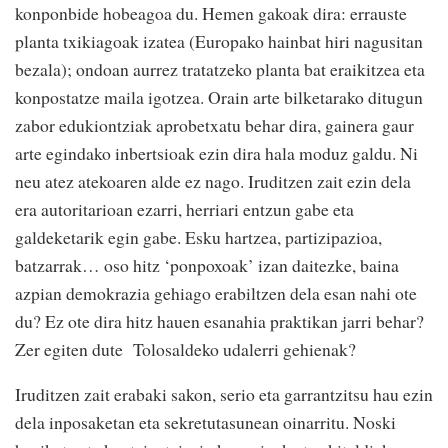
konponbide hobeagoa du. Hemen gakoak dira: errauste
planta txikiagoak izatea (Europako hainbat hiri nagusitan
bezala); ondoan aurrez tratatzeko planta bat eraikitzea eta
konpostatze maila igotzea. Orain arte bilketarako ditugun
zabor edukiontziak aprobetxatu behar dira, gainera gaur
arte egindako inbertsioak ezin dira hala moduz galdu. Ni
neu atez atekoaren alde ez nago. Iruditzen zait ezin dela
era autoritarioan ezarri, herriari entzun gabe eta
galdeketarik egin gabe. Esku hartzea, partizipazioa,
batzarrak… oso hitz ‘ponpoxoak’ izan daitezke, baina
azpian demokrazia gehiago erabiltzen dela esan nahi ote
du? Ez ote dira hitz hauen esanahia praktikan jarri behar?
Zer egiten dute Tolosaldeko udalerri gehienak?
Iruditzen zait erabaki sakon, serio eta garrantzitsu hau ezin
dela inposaketan eta sekretutasunean oinarritu. Noski