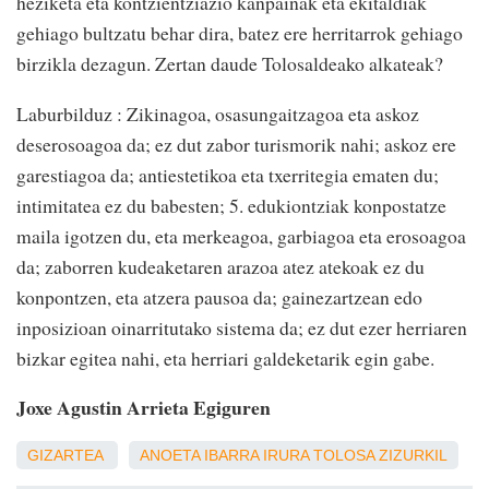
heziketa eta kontzientziazio kanpainak eta ekitaldiak
gehiago bultzatu behar dira, batez ere herritarrok gehiago
birzikla dezagun. Zertan daude Tolosaldeako alkateak?
Laburbilduz : Zikinagoa, osasungaitzagoa eta askoz
deserosoagoa da; ez dut zabor turismorik nahi; askoz ere
garestiagoa da; antiestetikoa eta txerritegia ematen du;
intimitatea ez du babesten; 5. edukiontziak konpostatze
maila igotzen du, eta merkeagoa, garbiagoa eta erosoagoa
da; zaborren kudeaketaren arazoa atez atekoak ez du
konpontzen, eta atzera pausoa da; gainezartzean edo
inposizioan oinarritutako sistema da; ez dut ezer herriaren
bizkar egitea nahi, eta herriari galdeketarik egin gabe.
Joxe Agustin Arrieta Egiguren
GIZARTEA
ANOETA
IBARRA
IRURA
TOLOSA
ZIZURKIL