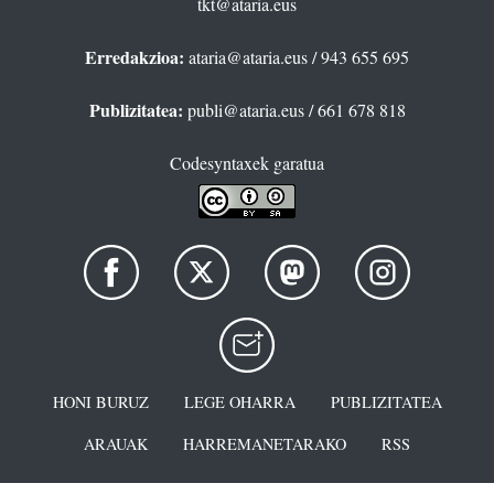
tkt@ataria.eus
Erredakzioa:
ataria@ataria.eus
/ 943 655 695
Publizitatea:
publi@ataria.eus
/ 661 678 818
Codesyntaxek garatua
HONI BURUZ
LEGE OHARRA
PUBLIZITATEA
ARAUAK
HARREMANETARAKO
RSS