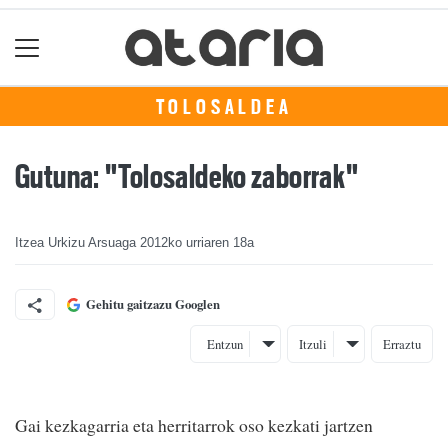
TOLOSALDEA
Gutuna: "Tolosaldeko zaborrak"
Itzea Urkizu Arsuaga
2012ko urriaren 18a
Gehitu gaitzazu Googlen
Entzun
Itzuli
Erraztu
Gai kezkagarria eta herritarrok oso kezkati jartzen