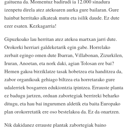
gaituena da. Momentuz badirudi ia 12.000 sinadura
izenpetu direla atez atekoaren aurka gure bailaran. Gure
hainbat herritako alkateak mutu eta isilik daude. Ez dute
ezer esaten. Kezkagarria!
Gipuzkoako lau herritan atez atekoa martxan jarri dute.
Orokorki herriari galdeketarik egin gabe. Horrelako
zerbait egingo omen dute Ibarran, Villabonan, Zizurkilen,
Iruran, Anoetan, eta nork daki, agian Tolosan ere bai?
Hemen gakoa birziklatze tasak hobetzea eta handitzea da,
zabor organikoak gehiago biltzea eta horretarako gure
udalerriek bosgarren edukiontzia ipintzea. Errauste planta
ez badugu jartzen, orduan zabortegiak berrireki beharko
ditugu, eta hau bai ingurumen aldetik eta baita Europako
plan orokorretatik ere oso bestelakoa da. Ez da onartzen.
Nik dakidanez errauste plantak zabortegiak baino