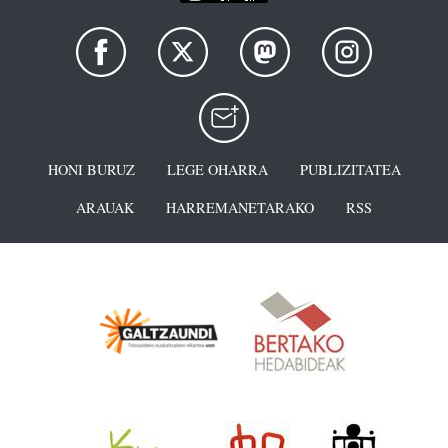
HONI BURUZ
LEGE OHARRA
PUBLIZITATEA
ARAUAK
HARREMANETARAKO
RSS