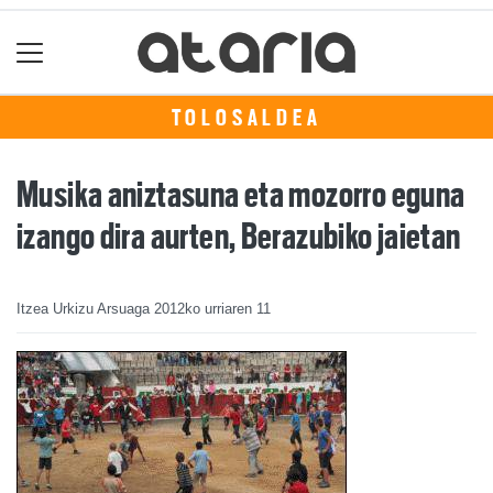
TOLOSALDEA
Musika aniztasuna eta mozorro eguna
izango dira aurten, Berazubiko jaietan
Itzea Urkizu Arsuaga
2012ko urriaren 11