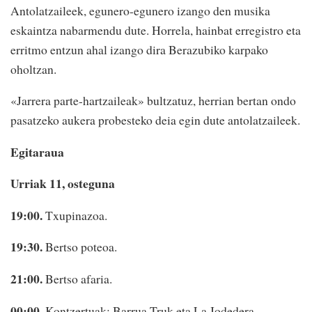
Antolatzaileek, egunero-egunero izango den musika
eskaintza nabarmendu dute. Horrela, hainbat erregistro eta
erritmo entzun ahal izango dira Berazubiko karpako
oholtzan.
«Jarrera parte-hartzaileak» bultzatuz, herrian bertan ondo
pasatzeko aukera probesteko deia egin dute antolatzaileek.
Egitaraua
Urriak 11, osteguna
19:00.
Txupinazoa.
19:30.
Bertso poteoa.
21:00.
Bertso afaria.
00:00.
Kontzertuak: Barrua Truk eta La Jodedera.