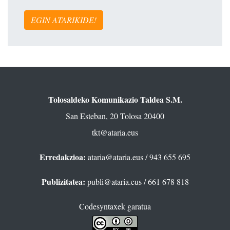
EGIN ATARIKIDE!
Tolosaldeko Komunikazio Taldea S.M.
San Esteban, 20 Tolosa 20400
tkt@ataria.eus
Erredakzioa:
ataria@ataria.eus
/ 943 655 695
Publizitatea:
publi@ataria.eus
/ 661 678 818
Codesyntaxek garatua