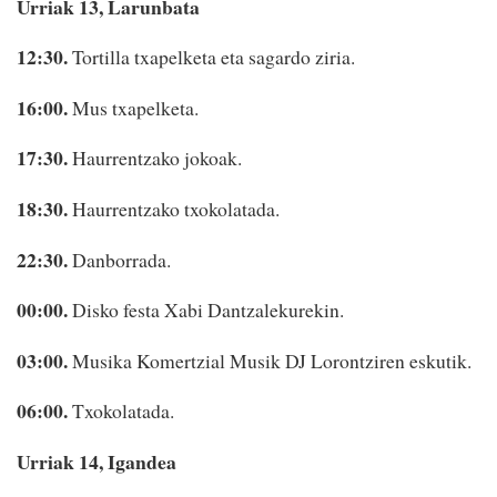
Urriak 13, Larunbata
12:30.
Tortilla txapelketa eta sagardo ziria.
16:00.
Mus txapelketa.
17:30.
Haurrentzako jokoak.
18:30.
Haurrentzako txokolatada.
22:30.
Danborrada.
00:00.
Disko festa Xabi Dantzalekurekin.
03:00.
Musika Komertzial Musik DJ Lorontziren eskutik.
06:00.
Txokolatada.
Urriak 14, Igandea