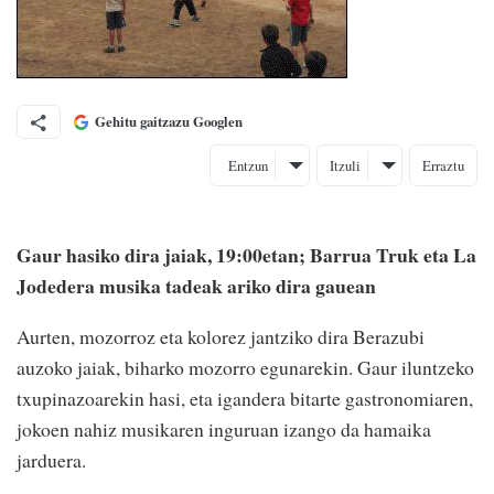
Gehitu gaitzazu Googlen
Entzun
Itzuli
Erraztu
Gaur hasiko dira jaiak, 19:00etan; Barrua Truk eta La
Jodedera musika tadeak ariko dira gauean
Aurten, mozorroz eta kolorez jantziko dira Berazubi
auzoko jaiak, biharko mozorro egunarekin. Gaur iluntzeko
txupinazoarekin hasi, eta igandera bitarte gastronomiaren,
jokoen nahiz musikaren inguruan izango da hamaika
jarduera.