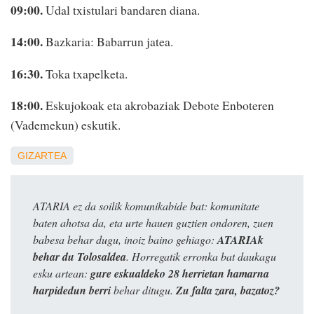
09:00.
Udal txistulari bandaren diana.
14:00.
Bazkaria: Babarrun jatea.
16:30.
Toka txapelketa.
18:00.
Eskujokoak eta akrobaziak Debote Enboteren
(Vademekun) eskutik.
GIZARTEA
ATARIA ez da soilik komunikabide bat: komunitate
baten ahotsa da, eta urte hauen guztien ondoren, zuen
babesa behar dugu, inoiz baino gehiago:
ATARIAk
behar du Tolosaldea
. Horregatik erronka bat daukagu
esku artean:
gure eskualdeko 28 herrietan hamarna
harpidedun berri
behar ditugu.
Zu falta zara, bazatoz?