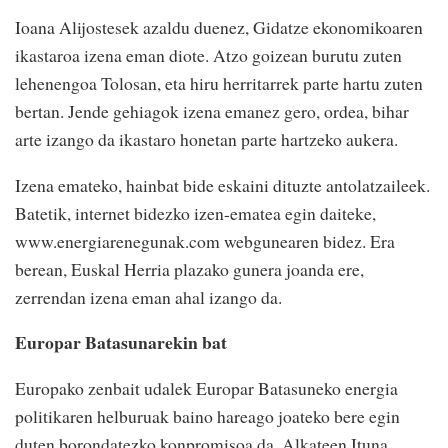
Ioana Alijostesek azaldu duenez, Gidatze ekonomikoaren
ikastaroa izena eman diote. Atzo goizean burutu zuten
lehenengoa Tolosan, eta hiru herritarrek parte hartu zuten
bertan. Jende gehiagok izena emanez gero, ordea, bihar
arte izango da ikastaro honetan parte hartzeko aukera.
Izena emateko, hainbat bide eskaini dituzte antolatzaileek.
Batetik, internet bidezko izen-ematea egin daiteke,
www.energiarenegunak.com webgunearen bidez. Era
berean, Euskal Herria plazako gunera joanda ere,
zerrendan izena eman ahal izango da.
Europar Batasunarekin bat
Europako zenbait udalek Europar Batasuneko energia
politikaren helburuak baino hareago joateko bere egin
duten borondatezko konpromisoa da, Alkateen Ituna.