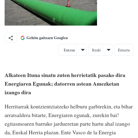
Gehitu gaitzazu Googlen
Entzun
Itzuli
Erraztu
Alkateen Ituna sinatu zuten herrietatik pasako dira
Energiaren Egunak; datorren astean Amezketan
izango dira
Herritarrak kontzientziatzeko helburu garbirekin, eta bihar
arratsaldera bitarte, Energiaren egunak, zurekin bai!
egitasmoaren barruko jardueretan parte hartu ahal izango
da, Euskal Herria plazan. Ente Vasco de la Energia