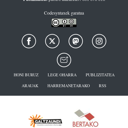
Codesyntaxek garatua
HONI BURUZ
LEGE OHARRA
PUBLIZITATEA
ARAUAK
HARREMANETARAKO
RSS