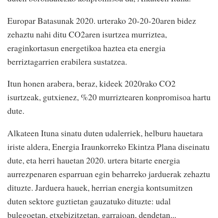
Europar Batasunak 2020. urterako 20-20-20aren bidez
zehaztu nahi ditu CO2aren isurtzea murriztea,
eraginkortasun energetikoa haztea eta energia
berriztagarrien erabilera sustatzea.
Itun honen arabera, beraz, kideek 2020rako CO2
isurtzeak, gutxienez, %20 murriztearen konpromisoa hartu
dute.
Alkateen Ituna sinatu duten udalerriek, helburu hauetara
iriste aldera, Energia Iraunkorreko Ekintza Plana diseinatu
dute, eta herri hauetan 2020. urtera bitarte energia
aurrezpenaren esparruan egin beharreko jarduerak zehaztu
dituzte. Jarduera hauek, herrian energia kontsumitzen
duten sektore guztietan gauzatuko dituzte: udal
bulegoetan, etxebizitzetan, garraioan, dendetan...