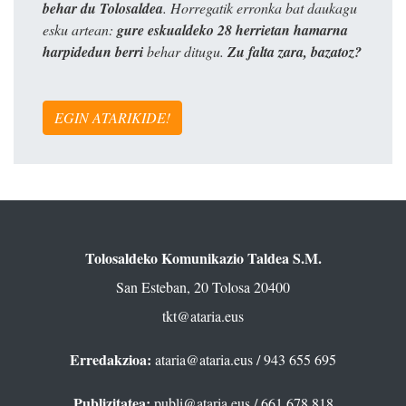
behar du Tolosaldea
. Horregatik erronka bat daukagu
esku artean:
gure eskualdeko 28 herrietan hamarna
harpidedun berri
behar ditugu.
Zu falta zara, bazatoz?
EGIN ATARIKIDE!
Tolosaldeko Komunikazio Taldea S.M.
San Esteban, 20 Tolosa 20400
tkt@ataria.eus
Erredakzioa:
ataria@ataria.eus
/ 943 655 695
Publizitatea:
publi@ataria.eus
/ 661 678 818