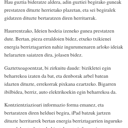
Hau guztia bideratze aldera, adin guztiei begirako guneak
prestatzen dituzte herrietako plazetan, eta sei begiralek
gidatzen dituzte bertaratzen diren herritarrak.
Haurrentzako, Ideien hodeia izeneko gunea prestatzen
dute. Bertan, pieza erraldoien bidez, etxeko txikienei
energia berriztagarrien nahiz ingurumenaren arloko ideiak
helarazten saiatzen dira, jolasen bidez.
Gaztetxoagoentzat, bi zirkuitu daude: bizikletei egin
beharrekoa izaten da bat, eta denborak arbel batean
idazten dituzte, errekorrak pixkana ezartzeko. Bigarren
ibilbidea, berriz, auto elektrikoekin egin beharrekoa da.
Kontzientziazioari informazio forma emanez, eta
bertaratzen diren helduei begira, iPad batzuk jartzen
dituzte herritarrek bertan energia berriztagarrien inguruko