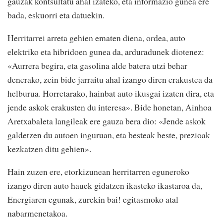
gauzak kontsultatu ahal izateko, eta informazio gunea ere
bada, eskuorri eta datuekin.
Herritarrei arreta gehien ematen diena, ordea, auto
elektriko eta hibridoen gunea da, arduradunek diotenez:
«Aurrera begira, eta gasolina alde batera utzi behar
denerako, zein bide jarraitu ahal izango diren erakustea da
helburua. Horretarako, hainbat auto ikusgai izaten dira, eta
jende askok erakusten du interesa». Bide honetan, Ainhoa
Aretxabaleta langileak ere gauza bera dio: «Jende askok
galdetzen du autoen inguruan, eta besteak beste, prezioak
kezkatzen ditu gehien».
Hain zuzen ere, etorkizunean herritarren eguneroko
izango diren auto hauek gidatzen ikasteko ikastaroa da,
Energiaren egunak, zurekin bai! egitasmoko atal
nabarmenetakoa.