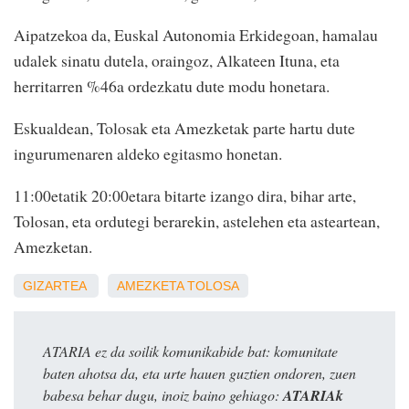
Aipatzekoa da, Euskal Autonomia Erkidegoan, hamalau
udalek sinatu dutela, oraingoz, Alkateen Ituna, eta
herritarren %46a ordezkatu dute modu honetara.
Eskualdean, Tolosak eta Amezketak parte hartu dute
ingurumenaren aldeko egitasmo honetan.
11:00etatik 20:00etara bitarte izango dira, bihar arte,
Tolosan, eta ordutegi berarekin, astelehen eta asteartean,
Amezketan.
GIZARTEA
AMEZKETA
TOLOSA
ATARIA ez da soilik komunikabide bat: komunitate
baten ahotsa da, eta urte hauen guztien ondoren, zuen
babesa behar dugu, inoiz baino gehiago:
ATARIAk