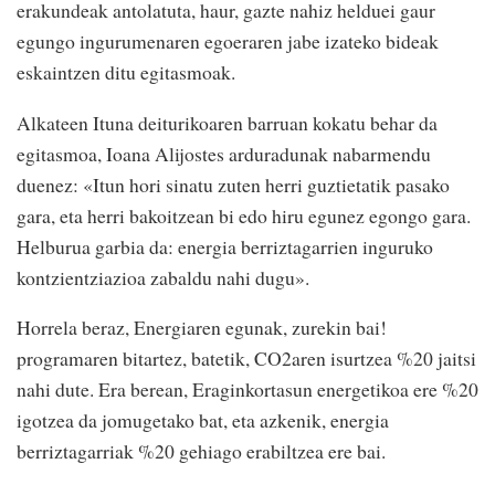
erakundeak antolatuta, haur, gazte nahiz helduei gaur
egungo ingurumenaren egoeraren jabe izateko bideak
eskaintzen ditu egitasmoak.
Alkateen Ituna deiturikoaren barruan kokatu behar da
egitasmoa, Ioana Alijostes arduradunak nabarmendu
duenez: «Itun hori sinatu zuten herri guztietatik pasako
gara, eta herri bakoitzean bi edo hiru egunez egongo gara.
Helburua garbia da: energia berriztagarrien inguruko
kontzientziazioa zabaldu nahi dugu».
Horrela beraz, Energiaren egunak, zurekin bai!
programaren bitartez, batetik, CO2aren isurtzea %20 jaitsi
nahi dute. Era berean, Eraginkortasun energetikoa ere %20
igotzea da jomugetako bat, eta azkenik, energia
berriztagarriak %20 gehiago erabiltzea ere bai.