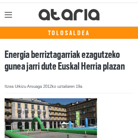
TOLOSALDEA
Energia berriztagarriak ezagutzeko
gunea jarri dute Euskal Herria plazan
Itzea Urkizu Arsuaga
2012ko uztailaren 19a